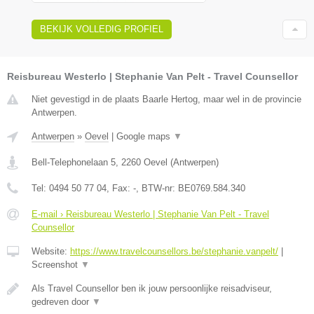
BEKIJK VOLLEDIG PROFIEL
Reisbureau Westerlo | Stephanie Van Pelt - Travel Counsellor
Niet gevestigd in de plaats Baarle Hertog, maar wel in de provincie
Antwerpen.
Antwerpen
»
Oevel
|
Google maps
▼
Bell-Telephonelaan 5
,
2260
Oevel
(
Antwerpen
)
Tel:
0494 50 77 04
, Fax:
-
, BTW-nr:
BE0769.584.340
E-mail › Reisbureau Westerlo | Stephanie Van Pelt - Travel
Counsellor
Website:
https://www.travelcounsellors.be/stephanie.vanpelt/
|
Screenshot
▼
Als Travel Counsellor ben ik jouw persoonlijke reisadviseur,
gedreven door
▼