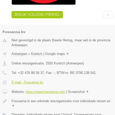
BEKIJK VOLLEDIG PROFIEL
Fossanna bv
Niet gevestigd in de plaats Baarle Hertog, maar wel in de provincie
Antwerpen.
Antwerpen
»
Kontich
|
Google maps
▼
Online reisorganisatie
,
2550
Kontich
(
Antwerpen
)
Tel:
+32 476 88 58 37
, Fax:
-
, BTW-nr:
BE 0790.138.541
E-mail › Fossanna bv
Website:
https://www.fossanna.com
|
Screenshot
▼
Fossanna is een erkende reisorganisatie voor individuele reizen en
▼
Diensten: Individuele reizen naar IJsland, Groepsreizen naar