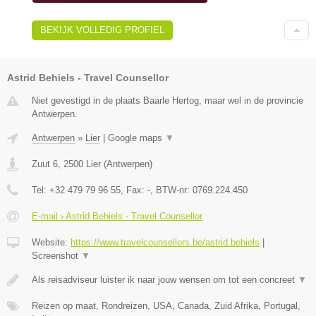
BEKIJK VOLLEDIG PROFIEL
Astrid Behiels - Travel Counsellor
Niet gevestigd in de plaats Baarle Hertog, maar wel in de provincie
Antwerpen.
Antwerpen
»
Lier
|
Google maps
▼
Zuut 6
,
2500
Lier
(
Antwerpen
)
Tel:
+32 479 79 96 55
, Fax:
-
, BTW-nr:
0769.224.450
E-mail › Astrid Behiels - Travel Counsellor
Website:
https://www.travelcounsellors.be/astrid.behiels
|
Screenshot
▼
Als reisadviseur luister ik naar jouw wensen om tot een concreet
▼
Reizen op maat, Rondreizen, USA, Canada, Zuid Afrika, Portugal,