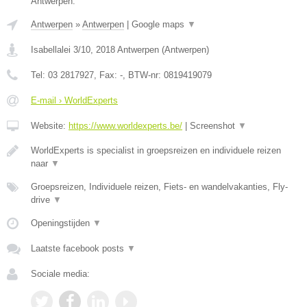
Antwerpen.
Antwerpen
»
Antwerpen
|
Google maps
▼
Isabellalei 3/10
,
2018
Antwerpen
(
Antwerpen
)
Tel:
03 2817927
, Fax:
-
, BTW-nr:
0819419079
E-mail › WorldExperts
Website:
https://www.worldexperts.be/
|
Screenshot
▼
WorldExperts is specialist in groepsreizen en individuele reizen
naar
▼
Groepsreizen, Individuele reizen, Fiets- en wandelvakanties, Fly-
drive
▼
Openingstijden
▼
Laatste facebook posts
▼
Sociale media: