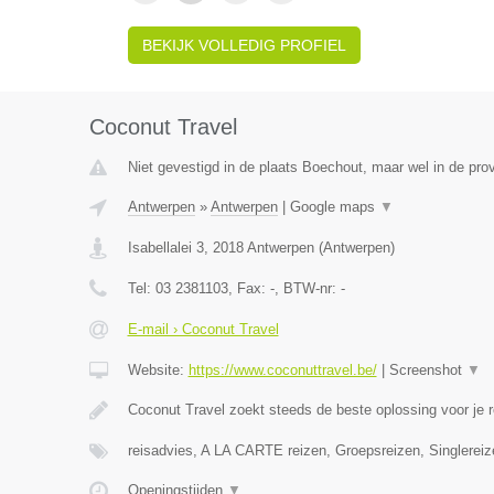
BEKIJK VOLLEDIG PROFIEL
Coconut Travel
Niet gevestigd in de plaats Boechout, maar wel in de pro
Antwerpen
»
Antwerpen
|
Google maps
▼
Isabellalei 3
,
2018
Antwerpen
(
Antwerpen
)
Tel:
03 2381103
, Fax:
-
, BTW-nr:
-
E-mail › Coconut Travel
Website:
https://www.coconuttravel.be/
|
Screenshot
▼
Coconut Travel zoekt steeds de beste oplossing voor je r
reisadvies, A LA CARTE reizen, Groepsreizen, Singlereiz
Openingstijden
▼