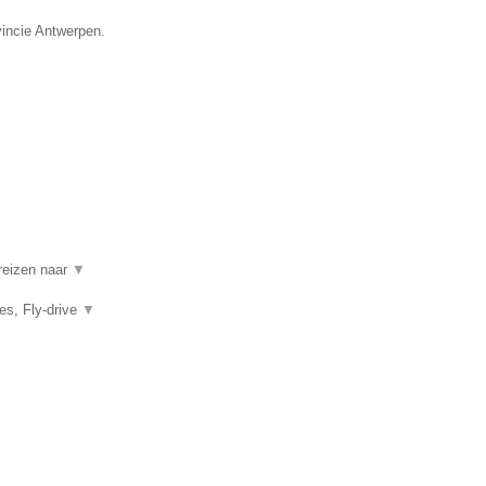
vincie Antwerpen.
 reizen naar
▼
es, Fly-drive
▼