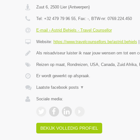
Zuut 6
,
2500
Lier
(
Antwerpen
)
Tel:
+32 479 79 96 55
, Fax:
-
, BTW-nr:
0769.224.450
E-mail › Astrid Behiels - Travel Counsellor
Website:
https://www.travelcounsellors.be/astrid.behiels
Als reisadviseur luister ik naar jouw wensen om tot een 
Reizen op maat, Rondreizen, USA, Canada, Zuid Afrika, Po
Er wordt gewerkt op afspraak.
Laatste facebook posts
▼
Sociale media:
BEKIJK VOLLEDIG PROFIEL