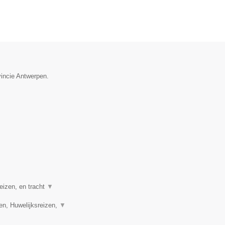
vincie Antwerpen.
eizen, en tracht
▼
en, Huwelijksreizen,
▼