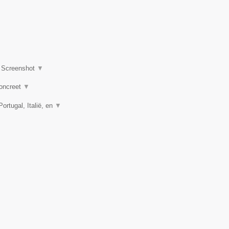
|
Screenshot
▼
concreet
▼
rtugal, Italië, en
▼