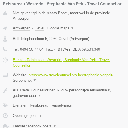
Reisbureau Westerlo | Stephanie Van Pelt - Travel Counsellor
Niet gevestigd in de plaats Boom, maar wel in de provincie
Antwerpen.
Antwerpen
»
Oevel
|
Google maps
▼
Bell-Telephonelaan 5
,
2260
Oevel
(
Antwerpen
)
Tel:
0494 50 77 04
, Fax:
-
, BTW-nr:
BE0769.584.340
E-mail › Reisbureau Westerlo | Stephanie Van Pelt - Travel
Counsellor
Website:
https://www.travelcounsellors.be/stephanie.vanpelt/
|
Screenshot
▼
Als Travel Counsellor ben ik jouw persoonlijke reisadviseur,
gedreven door
▼
Diensten: Reisbureau, Reisadviseur
Openingstijden
▼
Laatste facebook posts
▼