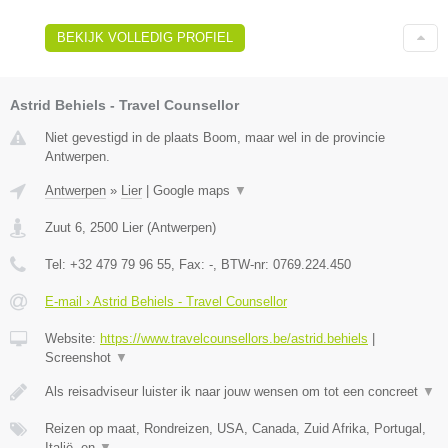
BEKIJK VOLLEDIG PROFIEL
Astrid Behiels - Travel Counsellor
Niet gevestigd in de plaats Boom, maar wel in de provincie
Antwerpen.
Antwerpen
»
Lier
|
Google maps
▼
Zuut 6
,
2500
Lier
(
Antwerpen
)
Tel:
+32 479 79 96 55
, Fax:
-
, BTW-nr:
0769.224.450
E-mail › Astrid Behiels - Travel Counsellor
Website:
https://www.travelcounsellors.be/astrid.behiels
|
Screenshot
▼
Als reisadviseur luister ik naar jouw wensen om tot een concreet
▼
Reizen op maat, Rondreizen, USA, Canada, Zuid Afrika, Portugal,
Italië, en
▼