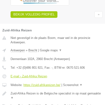
BEKIJK VOLLEDIG PROFIEL
Zuid-Afrika Reizen
Niet gevestigd in de plaats Boom, maar wel in de provincie
Antwerpen.
Antwerpen
»
Brecht
|
Google maps
▼
Dennenlaan 102A
,
2960
Brecht
(
Antwerpen
)
Tel:
+32 (0)486 801 821
, Fax:
-
, BTW-nr:
0670.521.606
E-mail › Zuid-Afrika Reizen
Website:
https://zuid-afrikareizen.be/
|
Screenshot
▼
Zuid-Afrika Reizen is de Belgische specialist in op maat gemaakte
▼