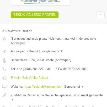
BEKIJK VOLLEDIG PROFIEL
Zuid-Afrika Reizen
Niet gevestigd in de plaats Hulshout, maar wel in de provincie
Antwerpen.
Antwerpen
»
Brecht
|
Google maps
▼
Dennenlaan 102A
,
2960
Brecht
(
Antwerpen
)
Tel:
+32 (0)486 801 821
, Fax:
-
, BTW-nr:
0670.521.606
E-mail › Zuid-Afrika Reizen
Website:
https://zuid-afrikareizen.be/
|
Screenshot
▼
Zuid-Afrika Reizen is de Belgische specialist in op maat gemaakte
▼