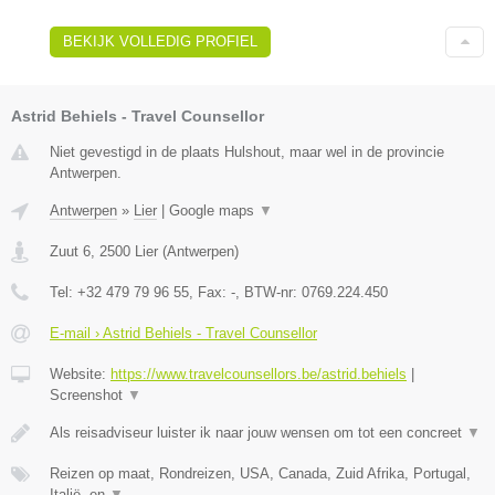
BEKIJK VOLLEDIG PROFIEL
Astrid Behiels - Travel Counsellor
Niet gevestigd in de plaats Hulshout, maar wel in de provincie
Antwerpen.
Antwerpen
»
Lier
|
Google maps
▼
Zuut 6
,
2500
Lier
(
Antwerpen
)
Tel:
+32 479 79 96 55
, Fax:
-
, BTW-nr:
0769.224.450
E-mail › Astrid Behiels - Travel Counsellor
Website:
https://www.travelcounsellors.be/astrid.behiels
|
Screenshot
▼
Als reisadviseur luister ik naar jouw wensen om tot een concreet
▼
Reizen op maat, Rondreizen, USA, Canada, Zuid Afrika, Portugal,
Italië, en
▼