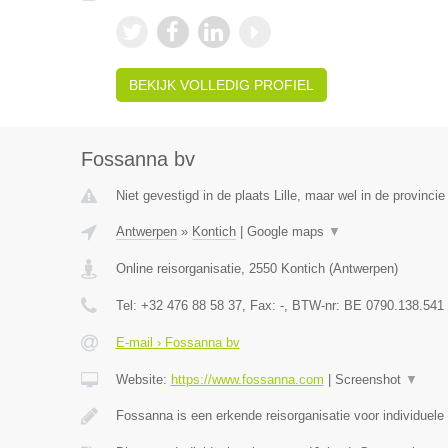
BEKIJK VOLLEDIG PROFIEL
Fossanna bv
Niet gevestigd in de plaats Lille, maar wel in de provinci
Antwerpen
»
Kontich
|
Google maps
▼
Online reisorganisatie
,
2550
Kontich
(
Antwerpen
)
Tel:
+32 476 88 58 37
, Fax:
-
, BTW-nr:
BE 0790.138.541
E-mail › Fossanna bv
Website:
https://www.fossanna.com
|
Screenshot
▼
Fossanna is een erkende reisorganisatie voor individuele