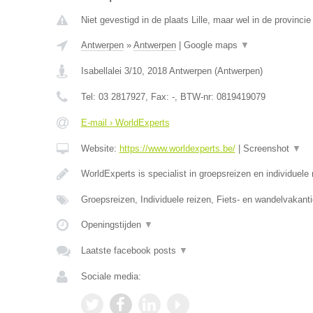
Niet gevestigd in de plaats Lille, maar wel in de provinci
Antwerpen
»
Antwerpen
|
Google maps
▼
Isabellalei 3/10
,
2018
Antwerpen
(
Antwerpen
)
Tel:
03 2817927
, Fax:
-
, BTW-nr:
0819419079
E-mail › WorldExperts
Website:
https://www.worldexperts.be/
|
Screenshot
▼
WorldExperts is specialist in groepsreizen en individuele
Groepsreizen, Individuele reizen, Fiets- en wandelvakanti
Openingstijden
▼
Laatste facebook posts
▼
Sociale media: