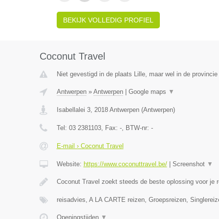
BEKIJK VOLLEDIG PROFIEL
Coconut Travel
Niet gevestigd in de plaats Lille, maar wel in de provinci
Antwerpen
»
Antwerpen
|
Google maps
▼
Isabellalei 3
,
2018
Antwerpen
(
Antwerpen
)
Tel:
03 2381103
, Fax:
-
, BTW-nr:
-
E-mail › Coconut Travel
Website:
https://www.coconuttravel.be/
|
Screenshot
▼
Coconut Travel zoekt steeds de beste oplossing voor je r
reisadvies, A LA CARTE reizen, Groepsreizen, Singlereiz
Openingstijden
▼