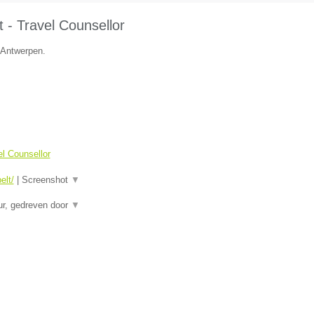
 - Travel Counsellor
e Antwerpen.
el Counsellor
elt/
|
Screenshot
▼
eur, gedreven door
▼