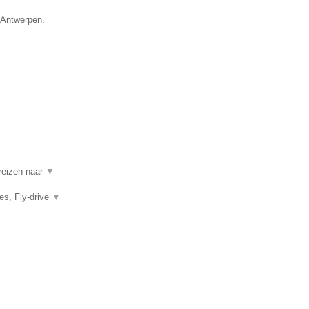
e Antwerpen.
 reizen naar
▼
es, Fly-drive
▼