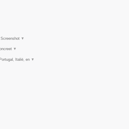
|
Screenshot
▼
concreet
▼
rtugal, Italië, en
▼