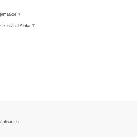
t gemaakte
▼
reizen Zuid-Afrika
▼
e Antwerpen.