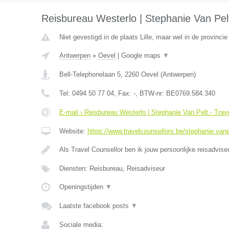
Reisbureau Westerlo | Stephanie Van Pelt
Niet gevestigd in de plaats Lille, maar wel in de provinci
Antwerpen
»
Oevel
|
Google maps
▼
Bell-Telephonelaan 5
,
2260
Oevel
(
Antwerpen
)
Tel:
0494 50 77 04
, Fax:
-
, BTW-nr:
BE0769.584.340
E-mail › Reisbureau Westerlo | Stephanie Van Pelt - Trav
Website:
https://www.travelcounsellors.be/stephanie.vanp
Als Travel Counsellor ben ik jouw persoonlijke reisadvis
Diensten: Reisbureau, Reisadviseur
Openingstijden
▼
Laatste facebook posts
▼
Sociale media: