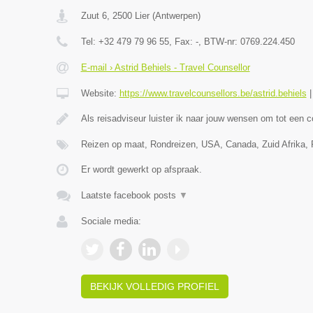
Zuut 6
,
2500
Lier
(
Antwerpen
)
Tel:
+32 479 79 96 55
, Fax:
-
, BTW-nr:
0769.224.450
E-mail › Astrid Behiels - Travel Counsellor
Website:
https://www.travelcounsellors.be/astrid.behiels
Als reisadviseur luister ik naar jouw wensen om tot een 
Reizen op maat, Rondreizen, USA, Canada, Zuid Afrika, Po
Er wordt gewerkt op afspraak.
Laatste facebook posts
▼
Sociale media:
BEKIJK VOLLEDIG PROFIEL