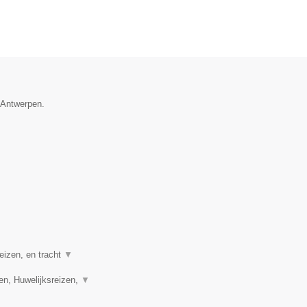
e Antwerpen.
eizen, en tracht
▼
en, Huwelijksreizen,
▼