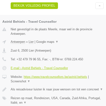
BEKIJK VOLLEDIG PROFIEL
Astrid Behiels - Travel Counsellor
Niet gevestigd in de plaats Meerle, maar wel in de provincie
Antwerpen.
Antwerpen
»
Lier
|
Google maps
▼
Zuut 6
,
2500
Lier
(
Antwerpen
)
Tel:
+32 479 79 96 55
, Fax:
-
, BTW-nr:
0769.224.450
E-mail › Astrid Behiels - Travel Counsellor
Website:
https://www.travelcounsellors.be/astrid.behiels
|
Screenshot
▼
Als reisadviseur luister ik naar jouw wensen om tot een concreet
▼
Reizen op maat, Rondreizen, USA, Canada, Zuid Afrika, Portugal,
Italië, en
▼