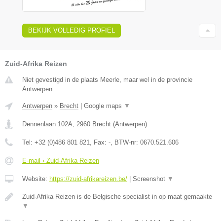
BEKIJK VOLLEDIG PROFIEL
Zuid-Afrika Reizen
Niet gevestigd in de plaats Meerle, maar wel in de provincie
Antwerpen.
Antwerpen
»
Brecht
|
Google maps
▼
Dennenlaan 102A
,
2960
Brecht
(
Antwerpen
)
Tel:
+32 (0)486 801 821
, Fax:
-
, BTW-nr:
0670.521.606
E-mail › Zuid-Afrika Reizen
Website:
https://zuid-afrikareizen.be/
|
Screenshot
▼
Zuid-Afrika Reizen is de Belgische specialist in op maat gemaakte
▼