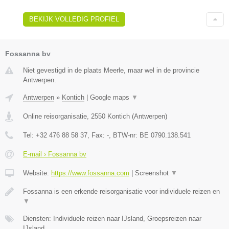
BEKIJK VOLLEDIG PROFIEL
Fossanna bv
Niet gevestigd in de plaats Meerle, maar wel in de provincie
Antwerpen.
Antwerpen
»
Kontich
|
Google maps
▼
Online reisorganisatie
,
2550
Kontich
(
Antwerpen
)
Tel:
+32 476 88 58 37
, Fax:
-
, BTW-nr:
BE 0790.138.541
E-mail › Fossanna bv
Website:
https://www.fossanna.com
|
Screenshot
▼
Fossanna is een erkende reisorganisatie voor individuele reizen en
▼
Diensten: Individuele reizen naar IJsland, Groepsreizen naar
IJsland