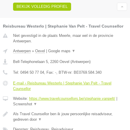
BEKIJK VOLLEDIG PROFIEL
Reisbureau Westerlo | Stephanie Van Pelt - Travel Counsellor
Niet gevestigd in de plaats Meerle, maar wel in de provincie
Antwerpen.
Antwerpen
»
Oevel
|
Google maps
▼
Bell-Telephonelaan 5
,
2260
Oevel
(
Antwerpen
)
Tel:
0494 50 77 04
, Fax:
-
, BTW-nr:
BE0769.584.340
E-mail › Reisbureau Westerlo | Stephanie Van Pelt - Travel
Counsellor
Website:
https://www.travelcounsellors.be/stephanie.vanpelt/
|
Screenshot
▼
Als Travel Counsellor ben ik jouw persoonlijke reisadviseur,
gedreven door
▼
Diensten: Reisbureau, Reisadviseur