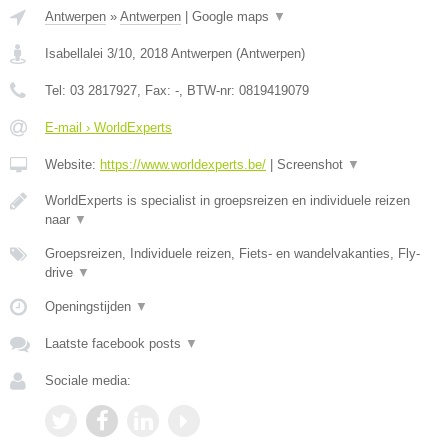
Antwerpen
»
Antwerpen
|
Google maps
▼
Isabellalei 3/10
,
2018
Antwerpen
(
Antwerpen
)
Tel:
03 2817927
, Fax:
-
, BTW-nr:
0819419079
E-mail › WorldExperts
Website:
https://www.worldexperts.be/
|
Screenshot
▼
WorldExperts is specialist in groepsreizen en individuele reizen
naar
▼
Groepsreizen, Individuele reizen, Fiets- en wandelvakanties, Fly-
drive
▼
Openingstijden
▼
Laatste facebook posts
▼
Sociale media: