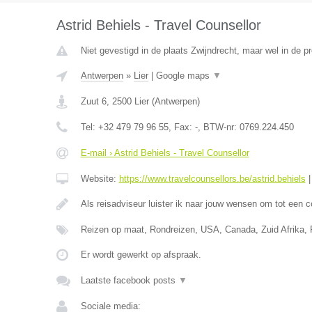
Astrid Behiels - Travel Counsellor
Niet gevestigd in de plaats Zwijndrecht, maar wel in de p
Antwerpen
»
Lier
|
Google maps
▼
Zuut 6
,
2500
Lier
(
Antwerpen
)
Tel:
+32 479 79 96 55
, Fax:
-
, BTW-nr:
0769.224.450
E-mail › Astrid Behiels - Travel Counsellor
Website:
https://www.travelcounsellors.be/astrid.behiels
Als reisadviseur luister ik naar jouw wensen om tot een 
Reizen op maat, Rondreizen, USA, Canada, Zuid Afrika, Po
Er wordt gewerkt op afspraak.
Laatste facebook posts
▼
Sociale media: