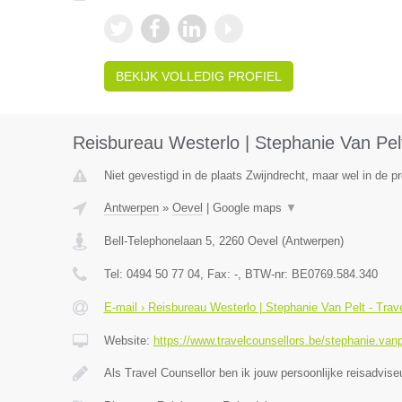
BEKIJK VOLLEDIG PROFIEL
Reisbureau Westerlo | Stephanie Van Pelt
Niet gevestigd in de plaats Zwijndrecht, maar wel in de p
Antwerpen
»
Oevel
|
Google maps
▼
Bell-Telephonelaan 5
,
2260
Oevel
(
Antwerpen
)
Tel:
0494 50 77 04
, Fax:
-
, BTW-nr:
BE0769.584.340
E-mail › Reisbureau Westerlo | Stephanie Van Pelt - Trav
Website:
https://www.travelcounsellors.be/stephanie.vanp
Als Travel Counsellor ben ik jouw persoonlijke reisadvis