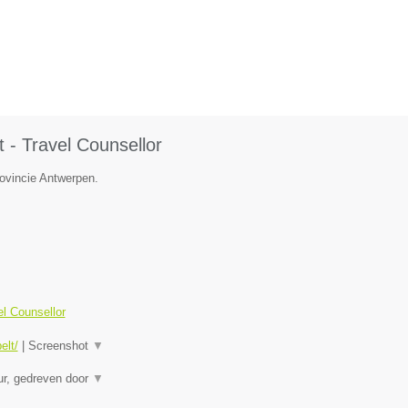
 - Travel Counsellor
rovincie Antwerpen.
el Counsellor
elt/
|
Screenshot
▼
eur, gedreven door
▼