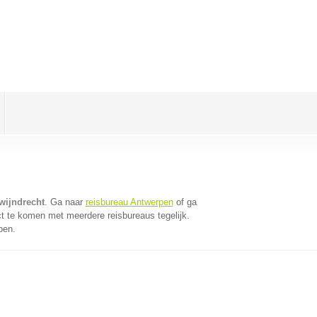
wijndrecht
. Ga naar
reisbureau Antwerpen
of ga
t te komen met meerdere reisbureaus tegelijk.
pen.