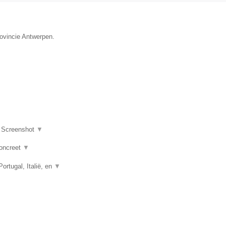
rovincie Antwerpen.
|
Screenshot
▼
concreet
▼
rtugal, Italië, en
▼