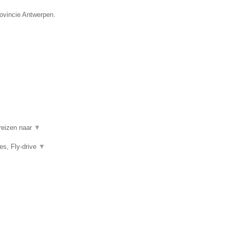
rovincie Antwerpen.
 reizen naar
▼
es, Fly-drive
▼