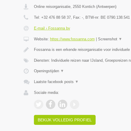
Online reisorganisatie
,
2550
Kontich
(
Antwerpen
)
Tel:
+32 476 88 58 37
, Fax:
-
, BTW-nr:
BE 0790.138.541
E-mail › Fossanna bv
Website:
https://www.fossanna.com
|
Screenshot
▼
Fossanna is een erkende reisorganisatie voor individuele
Diensten: Individuele reizen naar IJsland, Groepsreizen n
Openingstijden
▼
Laatste facebook posts
▼
Sociale media:
BEKIJK VOLLEDIG PROFIEL