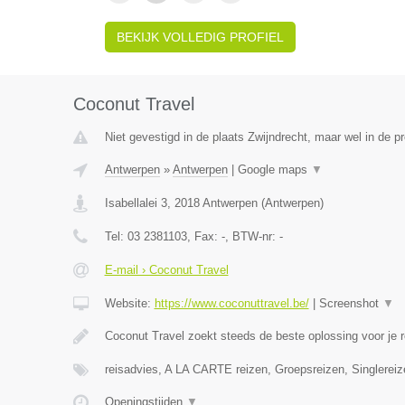
BEKIJK VOLLEDIG PROFIEL
Coconut Travel
Niet gevestigd in de plaats Zwijndrecht, maar wel in de p
Antwerpen
»
Antwerpen
|
Google maps
▼
Isabellalei 3
,
2018
Antwerpen
(
Antwerpen
)
Tel:
03 2381103
, Fax:
-
, BTW-nr:
-
E-mail › Coconut Travel
Website:
https://www.coconuttravel.be/
|
Screenshot
▼
Coconut Travel zoekt steeds de beste oplossing voor je r
reisadvies, A LA CARTE reizen, Groepsreizen, Singlereiz
Openingstijden
▼