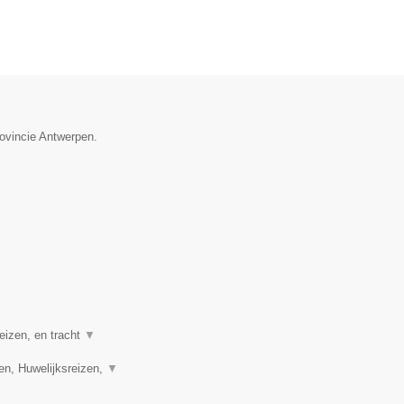
rovincie Antwerpen.
eizen, en tracht
▼
en, Huwelijksreizen,
▼