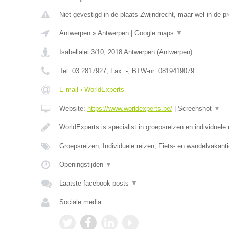
Niet gevestigd in de plaats Zwijndrecht, maar wel in de p
Antwerpen
»
Antwerpen
|
Google maps
▼
Isabellalei 3/10
,
2018
Antwerpen
(
Antwerpen
)
Tel:
03 2817927
, Fax:
-
, BTW-nr:
0819419079
E-mail › WorldExperts
Website:
https://www.worldexperts.be/
|
Screenshot
▼
WorldExperts is specialist in groepsreizen en individuele
Groepsreizen, Individuele reizen, Fiets- en wandelvakanti
Openingstijden
▼
Laatste facebook posts
▼
Sociale media: