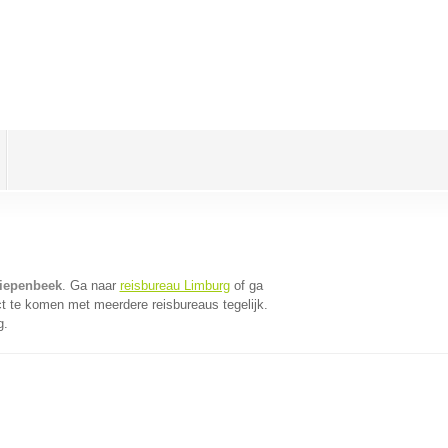
Diepenbeek
. Ga naar
reisbureau Limburg
of ga
t te komen met meerdere reisbureaus tegelijk.
g.