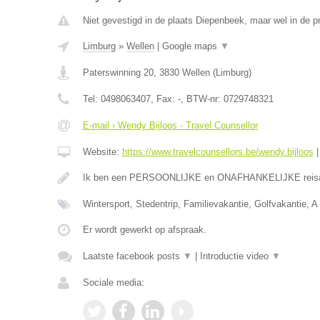
Niet gevestigd in de plaats Diepenbeek, maar wel in de p
Limburg
»
Wellen
|
Google maps
▼
Paterswinning 20
,
3830
Wellen
(
Limburg
)
Tel:
0498063407
, Fax:
-
, BTW-nr:
0729748321
E-mail › Wendy Bijloos - Travel Counsellor
Website:
https://www.travelcounsellors.be/wendy.bijloos
Ik ben een PERSOONLIJKE en ONAFHANKELIJKE reis
Wintersport, Stedentrip, Familievakantie, Golfvakantie, A 
Er wordt gewerkt op afspraak.
Laatste facebook posts
▼
|
Introductie video
▼
Sociale media: