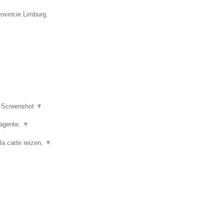
rovincie Limburg.
|
Screenshot
▼
agente.
▼
la carte reizen,
▼