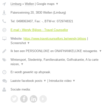
Limburg
»
Wellen
|
Google maps
▼
Paterswinning 20
,
3830
Wellen
(
Limburg
)
Tel:
0498063407
, Fax:
-
, BTW-nr:
0729748321
E-mail › Wendy Bijloos - Travel Counsellor
Website:
https://www.travelcounsellors.be/wendy.bijloos
|
Screenshot
▼
Ik ben een PERSOONLIJKE en ONAFHANKELIJKE reisagente.
▼
Wintersport, Stedentrip, Familievakantie, Golfvakantie, A la carte
reizen,
▼
Er wordt gewerkt op afspraak.
Laatste facebook posts
▼
|
Introductie video
▼
Sociale media: