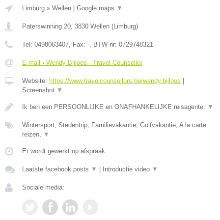
Limburg
»
Wellen
|
Google maps
▼
Paterswinning 20
,
3830
Wellen
(
Limburg
)
Tel:
0498063407
, Fax:
-
, BTW-nr:
0729748321
E-mail › Wendy Bijloos - Travel Counsellor
Website:
https://www.travelcounsellors.be/wendy.bijloos
|
Screenshot
▼
Ik ben een PERSOONLIJKE en ONAFHANKELIJKE reisagente.
▼
Wintersport, Stedentrip, Familievakantie, Golfvakantie, A la carte
reizen,
▼
Er wordt gewerkt op afspraak.
Laatste facebook posts
▼
|
Introductie video
▼
Sociale media: