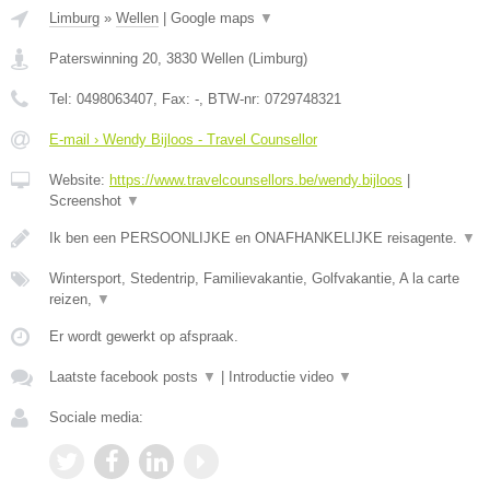
Limburg
»
Wellen
|
Google maps
▼
Paterswinning 20
,
3830
Wellen
(
Limburg
)
Tel:
0498063407
, Fax:
-
, BTW-nr:
0729748321
E-mail › Wendy Bijloos - Travel Counsellor
Website:
https://www.travelcounsellors.be/wendy.bijloos
|
Screenshot
▼
Ik ben een PERSOONLIJKE en ONAFHANKELIJKE reisagente.
▼
Wintersport, Stedentrip, Familievakantie, Golfvakantie, A la carte
reizen,
▼
Er wordt gewerkt op afspraak.
Laatste facebook posts
▼
|
Introductie video
▼
Sociale media: