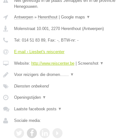
Niet gevestigd in de plaats Jemappes en in de provincie
Henegouwen.
Antwerpen
»
Herenthout
|
Google maps
▼
Molenstraat 10.001
,
2270
Herenthout
(
Antwerpen
)
Tel:
014 51 83 89
, Fax:
-
, BTW-nr:
-
E-mail › Liesbet's reiscenter
Website:
http://www.reiscenter.be
|
Screenshot
▼
Voor reizigers die dromen.......
▼
Diensten onbekend
Openingstijden
▼
Laatste facebook posts
▼
Sociale media: