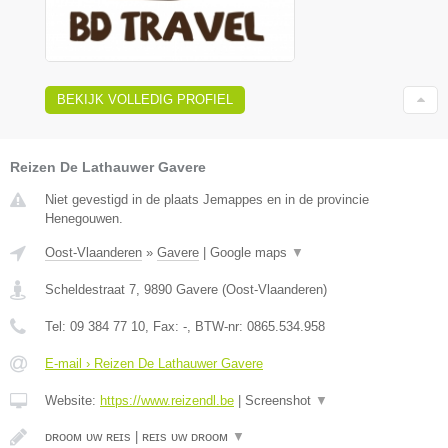
BEKIJK VOLLEDIG PROFIEL
Reizen De Lathauwer Gavere
Niet gevestigd in de plaats Jemappes en in de provincie
Henegouwen.
Oost-Vlaanderen
»
Gavere
|
Google maps
▼
Scheldestraat 7
,
9890
Gavere
(
Oost-Vlaanderen
)
Tel:
09 384 77 10
, Fax:
-
, BTW-nr:
0865.534.958
E-mail › Reizen De Lathauwer Gavere
Website:
https://www.reizendl.be
|
Screenshot
▼
ᴅʀᴏᴏᴍ ᴜᴡ ʀᴇɪs | ʀᴇɪs ᴜᴡ ᴅʀᴏᴏᴍ
▼