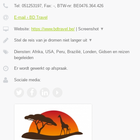
Tel:
051253197
, Fax:
-
, BTW-nr:
BE0476.364.426
E-mail › BD Travel
Website:
https://www.bdtravel.be/
|
Screenshot
▼
Stel de reis van je dromen niet langer uit
▼
Diensten: Afrika, USA, Peru, Brazilië, Londen, Gidsen en reizen
begeleiden
Er wordt gewerkt op afspraak.
Sociale media: