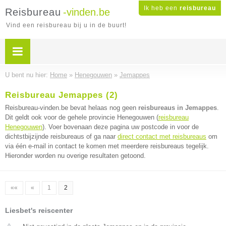
Ik heb een
reisbureau
Reisbureau
-vinden.be
Vind een reisbureau bij u in de buurt!
U bent nu hier:
Home
»
Henegouwen
»
Jemappes
Reisbureau Jemappes (2)
Reisbureau-vinden.be bevat helaas nog geen
reisbureaus in Jemappes
.
Dit geldt ook voor de gehele provincie Henegouwen (
reisbureau
Henegouwen
). Voer bovenaan deze pagina uw postcode in voor de
dichtstbijzijnde reisbureaus of ga naar
direct contact met reisbureaus
om
via één e-mail in contact te komen met meerdere reisbureaus tegelijk.
Hieronder worden nu overige resultaten getoond.
««
«
1
2
Liesbet's reiscenter