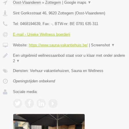
Oost-Vlaanderen
»
Zottegem
|
Google maps
▼
Sint Goriksstraat 46
,
9620
Zottegem
(
Oost-Vlaanderen
)
Tel:
0468194639
, Fax:
-
, BTW-nr:
BE 0791 635 311
E-mail › Unieke Wellness boerderij
Website:
https://www.sauna-vakantiehuis.be/
|
Screenshot
▼
Een uitgebreid wellnessaanbod staat voor u klaar met onder andere
2
▼
Diensten: Verhuur vakantiehuizen, Sauna en Wellness
Openingstijden onbekend
Sociale media: