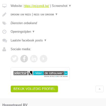
Website:
https://reizendl.be/
|
Screenshot
▼
ᴅʀᴏᴏᴍ ᴜᴡ ʀᴇɪs | ʀᴇɪs ᴜᴡ ᴅʀᴏᴏᴍ
▼
Diensten onbekend
Openingstijden
▼
Laatste facebook posts
▼
Sociale media:
BEKIJK VOLLEDIG PROFIEL
Hoppetravel BV