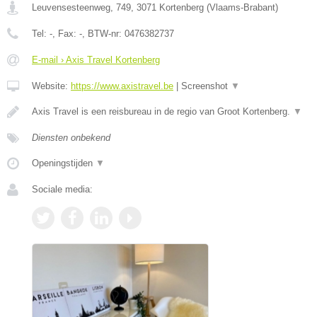
Leuvensesteenweg, 749
,
3071
Kortenberg
(
Vlaams-Brabant
)
Tel:
-
, Fax:
-
, BTW-nr:
0476382737
E-mail › Axis Travel Kortenberg
Website:
https://www.axistravel.be
|
Screenshot
▼
Axis Travel is een reisbureau in de regio van Groot Kortenberg.
▼
Diensten onbekend
Openingstijden
▼
Sociale media: