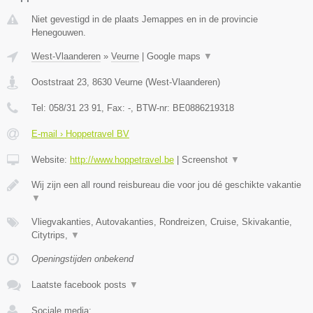
Niet gevestigd in de plaats Jemappes en in de provincie
Henegouwen.
West-Vlaanderen
»
Veurne
|
Google maps
▼
Ooststraat 23
,
8630
Veurne
(
West-Vlaanderen
)
Tel:
058/31 23 91
, Fax:
-
, BTW-nr:
BE0886219318
E-mail › Hoppetravel BV
Website:
http://www.hoppetravel.be
|
Screenshot
▼
Wij zijn een all round reisbureau die voor jou dé geschikte vakantie
▼
Vliegvakanties, Autovakanties, Rondreizen, Cruise, Skivakantie,
Citytrips,
▼
Openingstijden onbekend
Laatste facebook posts
▼
Sociale media: