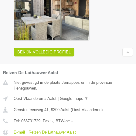
BEKIJK VOLLEDIG PROFIEL
Reizen De Lathauwer Aalst
Niet gevestigd in de plaats Jemappes en in de provincie
Henegouwen.
Oost-Vlaanderen
»
Aalst
|
Google maps
▼
Genstesteenweg 41
,
9300
Aalst
(
Oost-Vlaanderen
)
Tel:
053701729
, Fax:
-
, BTW-nr:
-
E-mail › Reizen De Lathauwer Aalst