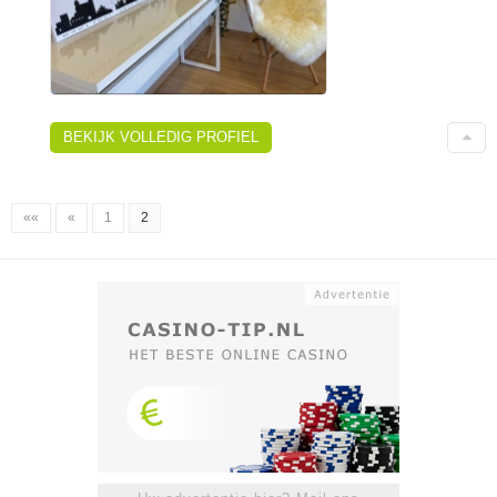
BEKIJK VOLLEDIG PROFIEL
««
«
1
2