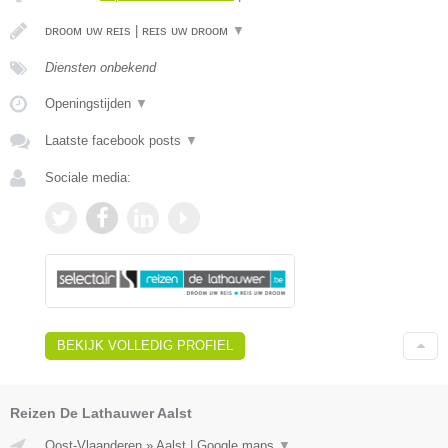
ᴅʀᴏᴏᴍ ᴜᴡ ʀᴇɪs | ʀᴇɪs ᴜᴡ ᴅʀᴏᴏᴍ
▼
Diensten onbekend
Openingstijden
▼
Laatste facebook posts
▼
Sociale media:
BEKIJK VOLLEDIG PROFIEL
Reizen De Lathauwer Aalst
Oost-Vlaanderen
»
Aalst
|
Google maps
▼