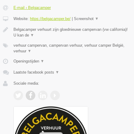
E-mail › Belgacamper
Website:
https://belgacamper.be/
|
Screenshot
▼
Belgacamper verhuurt zijn gloednieuwe campervan (vw california)!
U kan de
▼
verhuur campervan, campervan verhuur, verhuur camper België,
verhuur
▼
Openingstijden
▼
Laatste facebook posts
▼
Sociale media: