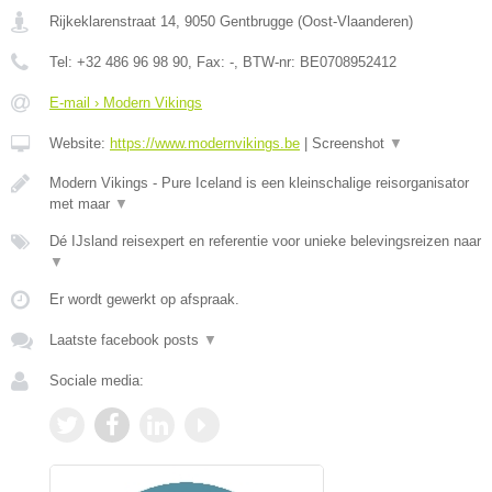
Rijkeklarenstraat 14
,
9050
Gentbrugge
(
Oost-Vlaanderen
)
Tel:
+32 486 96 98 90
, Fax:
-
, BTW-nr:
BE0708952412
E-mail › Modern Vikings
Website:
https://www.modernvikings.be
|
Screenshot
▼
Modern Vikings - Pure Iceland is een kleinschalige reisorganisator
met maar
▼
Dé IJsland reisexpert en referentie voor unieke belevingsreizen naar
▼
Er wordt gewerkt op afspraak.
Laatste facebook posts
▼
Sociale media: