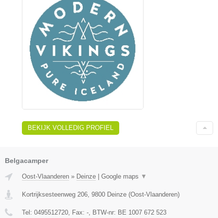
BEKIJK VOLLEDIG PROFIEL
Belgacamper
Oost-Vlaanderen
»
Deinze
|
Google maps
▼
Kortrijksesteenweg 206
,
9800
Deinze
(
Oost-Vlaanderen
)
Tel:
0495512720
, Fax:
-
, BTW-nr:
BE 1007 672 523