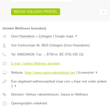
BEKIJK VOLLEDIG PROFIEL
Unieke Wellness boerderij
Oost-Vlaanderen
»
Zottegem
|
Google maps
▼
Sint Goriksstraat 46
,
9620
Zottegem
(
Oost-Vlaanderen
)
Tel:
0468194639
, Fax:
-
, BTW-nr:
BE 0791 635 311
E-mail › Unieke Wellness boerderij
Website:
https://www.sauna-vakantiehuis.be/
|
Screenshot
▼
Een uitgebreid wellnessaanbod staat voor u klaar met onder andere
2
▼
Diensten: Verhuur vakantiehuizen, Sauna en Wellness
Openingstijden onbekend