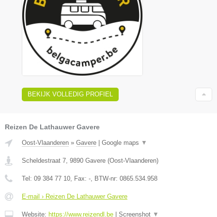
BEKIJK VOLLEDIG PROFIEL
Reizen De Lathauwer Gavere
Oost-Vlaanderen
»
Gavere
|
Google maps
▼
Scheldestraat 7
,
9890
Gavere
(
Oost-Vlaanderen
)
Tel:
09 384 77 10
, Fax:
-
, BTW-nr:
0865.534.958
E-mail › Reizen De Lathauwer Gavere
Website:
https://www.reizendl.be
|
Screenshot
▼