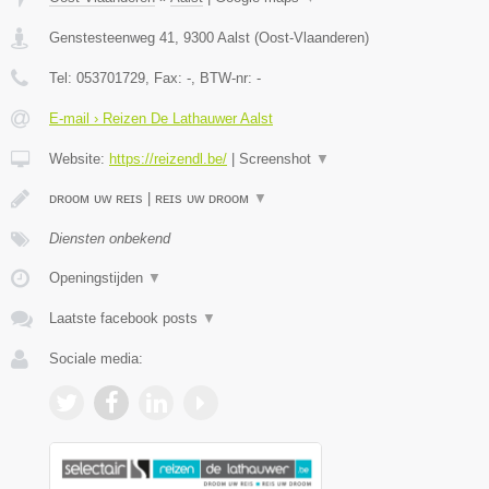
Genstesteenweg 41
,
9300
Aalst
(
Oost-Vlaanderen
)
Tel:
053701729
, Fax:
-
, BTW-nr:
-
E-mail › Reizen De Lathauwer Aalst
Website:
https://reizendl.be/
|
Screenshot
▼
ᴅʀᴏᴏᴍ ᴜᴡ ʀᴇɪs | ʀᴇɪs ᴜᴡ ᴅʀᴏᴏᴍ
▼
Diensten onbekend
Openingstijden
▼
Laatste facebook posts
▼
Sociale media: