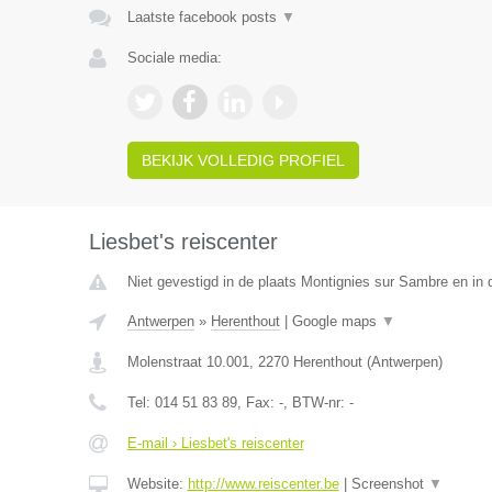
Laatste facebook posts
▼
Sociale media:
BEKIJK VOLLEDIG PROFIEL
Liesbet's reiscenter
Niet gevestigd in de plaats Montignies sur Sambre en in
Antwerpen
»
Herenthout
|
Google maps
▼
Molenstraat 10.001
,
2270
Herenthout
(
Antwerpen
)
Tel:
014 51 83 89
, Fax:
-
, BTW-nr:
-
E-mail › Liesbet's reiscenter
Website:
http://www.reiscenter.be
|
Screenshot
▼