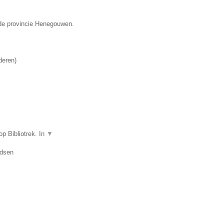
 de provincie Henegouwen.
deren
)
p Bibliotrek. In
▼
idsen