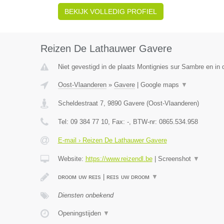
BEKIJK VOLLEDIG PROFIEL
Reizen De Lathauwer Gavere
Niet gevestigd in de plaats Montignies sur Sambre en in
Oost-Vlaanderen
»
Gavere
|
Google maps
▼
Scheldestraat 7
,
9890
Gavere
(
Oost-Vlaanderen
)
Tel:
09 384 77 10
, Fax:
-
, BTW-nr:
0865.534.958
E-mail › Reizen De Lathauwer Gavere
Website:
https://www.reizendl.be
|
Screenshot
▼
ᴅʀᴏᴏᴍ ᴜᴡ ʀᴇɪs | ʀᴇɪs ᴜᴡ ᴅʀᴏᴏᴍ
▼
Diensten onbekend
Openingstijden
▼