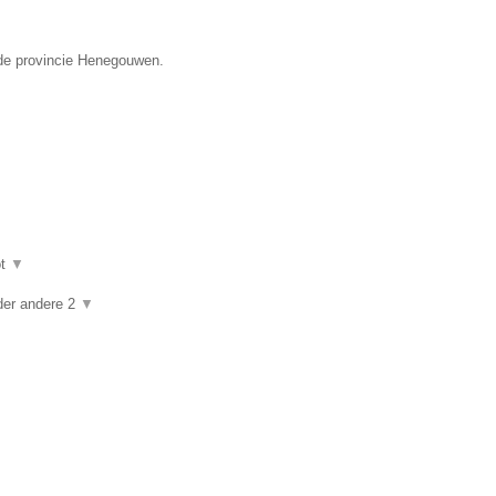
 de provincie Henegouwen.
ot
▼
der andere 2
▼