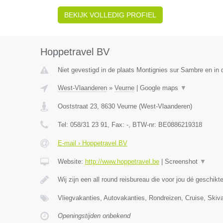
BEKIJK VOLLEDIG PROFIEL
Hoppetravel BV
Niet gevestigd in de plaats Montignies sur Sambre en in
West-Vlaanderen
»
Veurne
|
Google maps
▼
Ooststraat 23
,
8630
Veurne
(
West-Vlaanderen
)
Tel:
058/31 23 91
, Fax:
-
, BTW-nr:
BE0886219318
E-mail › Hoppetravel BV
Website:
http://www.hoppetravel.be
|
Screenshot
▼
Wij zijn een all round reisbureau die voor jou dé geschik
Vliegvakanties, Autovakanties, Rondreizen, Cruise, Skiva
Openingstijden onbekend