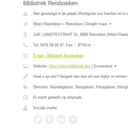
Bibliotrek Reisboeken
Niet gevestigd in de plaats Montignies sur Sambre en in
West-Vlaanderen
»
Roeselare
|
Google maps
▼
Juffr. LAMOTESTRAAT 31
,
8800
Roeselare
(
West-Vlaan
Tel:
0476 59 68 37
, Fax:
-
, BTW-nr:
-
E-mail › Bibliotrek Reisboeken
Website:
https://www.bibliotrek.be/
|
Screenshot
▼
Gaat u op reis? Vergeet dan niet om een kijkje te nemen o
Diensten: Wandelgidsen, Reisgidsen, Fietsgidsen, Klimg
Er wordt gewerkt op afspraak.
Sociale media: