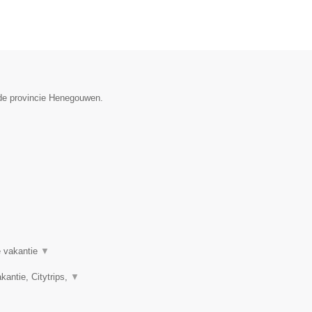
 de provincie Henegouwen.
te vakantie
▼
kantie, Citytrips,
▼