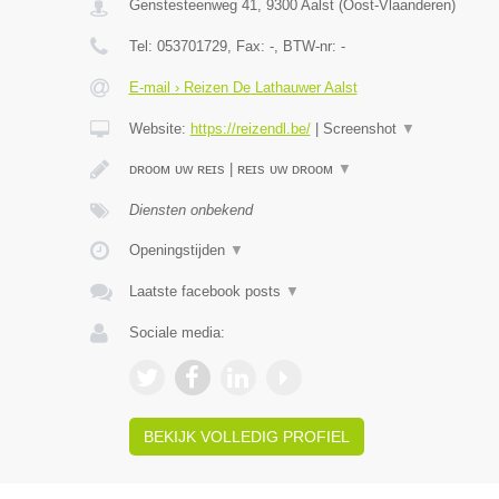
Genstesteenweg 41
,
9300
Aalst
(
Oost-Vlaanderen
)
Tel:
053701729
, Fax:
-
, BTW-nr:
-
E-mail › Reizen De Lathauwer Aalst
Website:
https://reizendl.be/
|
Screenshot
▼
ᴅʀᴏᴏᴍ ᴜᴡ ʀᴇɪs | ʀᴇɪs ᴜᴡ ᴅʀᴏᴏᴍ
▼
Diensten onbekend
Openingstijden
▼
Laatste facebook posts
▼
Sociale media:
BEKIJK VOLLEDIG PROFIEL