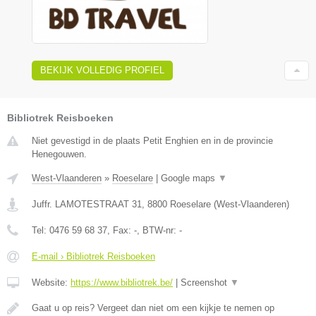
BEKIJK VOLLEDIG PROFIEL
Bibliotrek Reisboeken
Niet gevestigd in de plaats Petit Enghien en in de provincie
Henegouwen.
West-Vlaanderen
»
Roeselare
|
Google maps
▼
Juffr. LAMOTESTRAAT 31
,
8800
Roeselare
(
West-Vlaanderen
)
Tel:
0476 59 68 37
, Fax:
-
, BTW-nr:
-
E-mail › Bibliotrek Reisboeken
Website:
https://www.bibliotrek.be/
|
Screenshot
▼
Gaat u op reis? Vergeet dan niet om een kijkje te nemen op