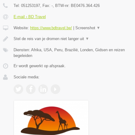
Tel:
051253197
, Fax:
-
, BTW-nr:
BE0476.364.426
E-mail › BD Travel
Website:
https://www.bdtravel.be/
|
Screenshot
▼
Stel de reis van je dromen niet langer uit
▼
Diensten: Afrika, USA, Peru, Brazilië, Londen, Gidsen en reizen
begeleiden
Er wordt gewerkt op afspraak.
Sociale media: