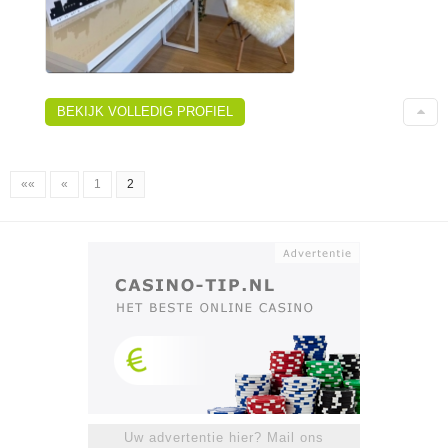
BEKIJK VOLLEDIG PROFIEL
««
«
1
2
Uw advertentie hier? Mail ons