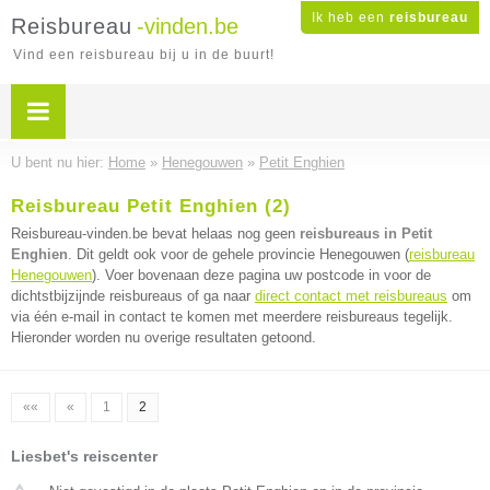
Ik heb een
reisbureau
Reisbureau
-vinden.be
Vind een reisbureau bij u in de buurt!
U bent nu hier:
Home
»
Henegouwen
»
Petit Enghien
Reisbureau Petit Enghien (2)
Reisbureau-vinden.be bevat helaas nog geen
reisbureaus in Petit
Enghien
. Dit geldt ook voor de gehele provincie Henegouwen (
reisbureau
Henegouwen
). Voer bovenaan deze pagina uw postcode in voor de
dichtstbijzijnde reisbureaus of ga naar
direct contact met reisbureaus
om
via één e-mail in contact te komen met meerdere reisbureaus tegelijk.
Hieronder worden nu overige resultaten getoond.
««
«
1
2
Liesbet's reiscenter