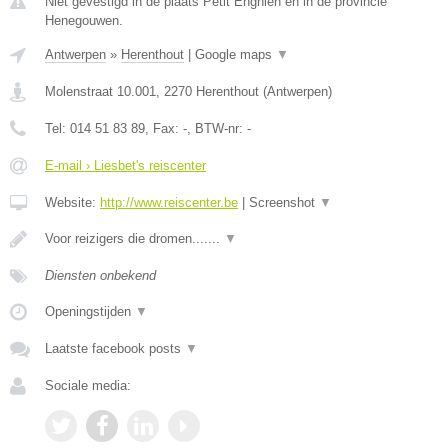
Niet gevestigd in de plaats Petit Enghien en in de provincie
Henegouwen.
Antwerpen
»
Herenthout
|
Google maps
▼
Molenstraat 10.001
,
2270
Herenthout
(
Antwerpen
)
Tel:
014 51 83 89
, Fax:
-
, BTW-nr:
-
E-mail › Liesbet's reiscenter
Website:
http://www.reiscenter.be
|
Screenshot
▼
Voor reizigers die dromen.......
▼
Diensten onbekend
Openingstijden
▼
Laatste facebook posts
▼
Sociale media: