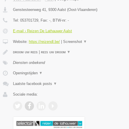
Genstesteenweg 41
,
9300
Aalst
(
Oost-Vlaanderen
)
Tel:
053701729
, Fax:
-
, BTW-nr:
-
E-mail › Reizen De Lathauwer Aalst
Website:
https://reizendl.be/
|
Screenshot
▼
ᴅʀᴏᴏᴍ ᴜᴡ ʀᴇɪs | ʀᴇɪs ᴜᴡ ᴅʀᴏᴏᴍ
▼
Diensten onbekend
Openingstijden
▼
Laatste facebook posts
▼
Sociale media: