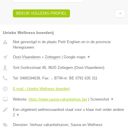
BEKIJK VOLLEDIG PROFIEL
Unieke Wellness boerderij
Niet gevestigd in de plaats Petit Enghien en in de provincie
Henegouwen.
Oost-Vlaanderen
»
Zottegem
|
Google maps
▼
Sint Goriksstraat 46
,
9620
Zottegem
(
Oost-Vlaanderen
)
Tel:
0468194639
, Fax:
-
, BTW-nr:
BE 0791 635 311
E-mail › Unieke Wellness boerderij
Website:
https://www.sauna-vakantiehuis.be/
|
Screenshot
▼
Een uitgebreid wellnessaanbod staat voor u klaar met onder andere
2
▼
Diensten: Verhuur vakantiehuizen, Sauna en Wellness