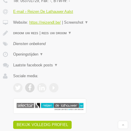
Tel:
053701729
, Fax:
-
, BTW-nr:
-
E-mail › Reizen De Lathauwer Aalst
Website:
https://reizendl.be/
|
Screenshot
▼
ᴅʀᴏᴏᴍ ᴜᴡ ʀᴇɪs | ʀᴇɪs ᴜᴡ ᴅʀᴏᴏᴍ
▼
Diensten onbekend
Openingstijden
▼
Laatste facebook posts
▼
Sociale media:
BEKIJK VOLLEDIG PROFIEL