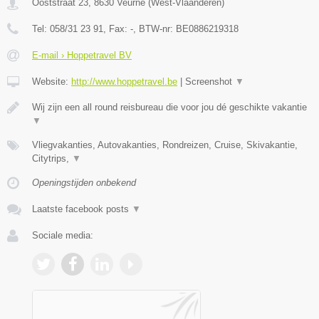
Ooststraat 23
,
8630
Veurne
(
West-Vlaanderen
)
Tel:
058/31 23 91
, Fax:
-
, BTW-nr:
BE0886219318
E-mail › Hoppetravel BV
Website:
http://www.hoppetravel.be
|
Screenshot
▼
Wij zijn een all round reisbureau die voor jou dé geschikte vakantie
▼
Vliegvakanties, Autovakanties, Rondreizen, Cruise, Skivakantie,
Citytrips,
▼
Openingstijden onbekend
Laatste facebook posts
▼
Sociale media: