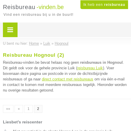
Ik heb een
reisbureau
Reisbureau
-vinden.be
Vind een reisbureau bij u in de buurt!
U bent nu hier:
Home
»
Luik
»
Hognoul
Reisbureau Hognoul (2)
Reisbureau-vinden.be bevat helaas nog geen
reisbureaus in Hognoul
.
Dit geldt ook voor de gehele provincie Luik (
reisbureau Luik
). Voer
bovenaan deze pagina uw postcode in voor de dichtstbijzijnde
reisbureaus of ga naar
direct contact met reisbureaus
om via één e-mail
in contact te komen met meerdere reisbureaus tegelijk. Hieronder worden
nu overige resultaten getoond.
««
«
1
2
Liesbet's reiscenter