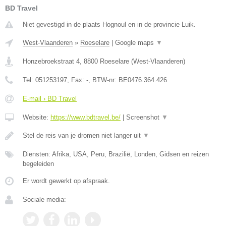
BD Travel
Niet gevestigd in de plaats Hognoul en in de provincie Luik.
West-Vlaanderen
»
Roeselare
|
Google maps
▼
Honzebroekstraat 4
,
8800
Roeselare
(
West-Vlaanderen
)
Tel:
051253197
, Fax:
-
, BTW-nr:
BE0476.364.426
E-mail › BD Travel
Website:
https://www.bdtravel.be/
|
Screenshot
▼
Stel de reis van je dromen niet langer uit
▼
Diensten: Afrika, USA, Peru, Brazilië, Londen, Gidsen en reizen
begeleiden
Er wordt gewerkt op afspraak.
Sociale media: