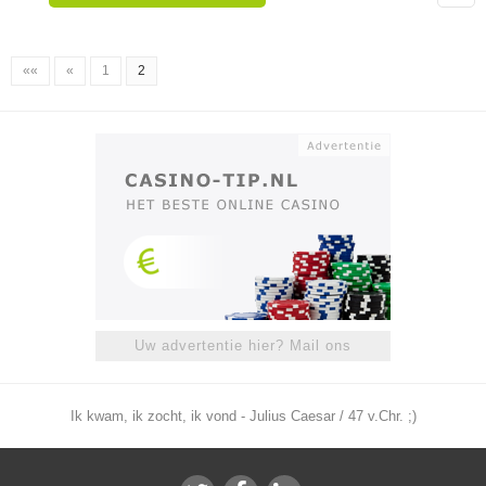
««
«
1
2
Uw advertentie hier? Mail ons
Ik kwam, ik zocht, ik vond - Julius Caesar / 47 v.Chr. ;)