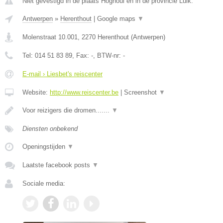
Niet gevestigd in de plaats Hognoul en in de provincie Luik.
Antwerpen
»
Herenthout
|
Google maps
▼
Molenstraat 10.001
,
2270
Herenthout
(
Antwerpen
)
Tel:
014 51 83 89
, Fax:
-
, BTW-nr:
-
E-mail › Liesbet's reiscenter
Website:
http://www.reiscenter.be
|
Screenshot
▼
Voor reizigers die dromen.......
▼
Diensten onbekend
Openingstijden
▼
Laatste facebook posts
▼
Sociale media: