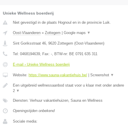
Unieke Wellness boerderij
Niet gevestigd in de plaats Hognoul en in de provincie Luik.
Oost-Vlaanderen
»
Zottegem
|
Google maps
▼
Sint Goriksstraat 46
,
9620
Zottegem
(
Oost-Vlaanderen
)
Tel:
0468194639
, Fax:
-
, BTW-nr:
BE 0791 635 311
E-mail › Unieke Wellness boerderij
Website:
https://www.sauna-vakantiehuis.be/
|
Screenshot
▼
Een uitgebreid wellnessaanbod staat voor u klaar met onder andere
2
▼
Diensten: Verhuur vakantiehuizen, Sauna en Wellness
Openingstijden onbekend
Sociale media: