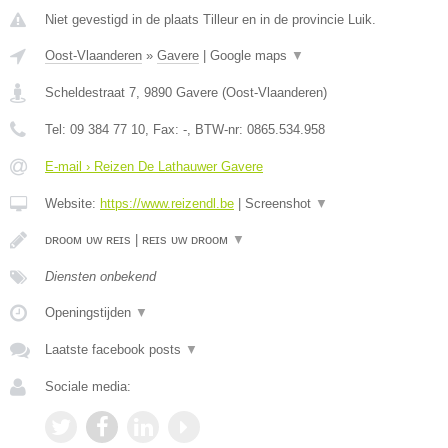
Niet gevestigd in de plaats Tilleur en in de provincie Luik.
Oost-Vlaanderen
»
Gavere
|
Google maps
▼
Scheldestraat 7
,
9890
Gavere
(
Oost-Vlaanderen
)
Tel:
09 384 77 10
, Fax:
-
, BTW-nr:
0865.534.958
E-mail › Reizen De Lathauwer Gavere
Website:
https://www.reizendl.be
|
Screenshot
▼
ᴅʀᴏᴏᴍ ᴜᴡ ʀᴇɪs | ʀᴇɪs ᴜᴡ ᴅʀᴏᴏᴍ
▼
Diensten onbekend
Openingstijden
▼
Laatste facebook posts
▼
Sociale media: