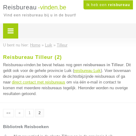
Ik heb een
reisbureau
Reisbureau
-vinden.be
Vind een reisbureau bij u in de buurt!
U bent nu hier:
Home
»
Luik
»
Tilleur
Reisbureau Tilleur (2)
Reisbureau-vinden.be bevat helaas nog geen
reisbureaus in Tilleur
. Dit
geldt ook voor de gehele provincie Luik (
reisbureau Luik
). Voer bovenaan
deze pagina uw postcode in voor de dichtstbijzijnde reisbureaus of ga
naar
direct contact met reisbureaus
om via één e-mail in contact te
komen met meerdere reisbureaus tegelijk. Hieronder worden nu overige
resultaten getoond.
««
«
1
2
Bibliotrek Reisboeken