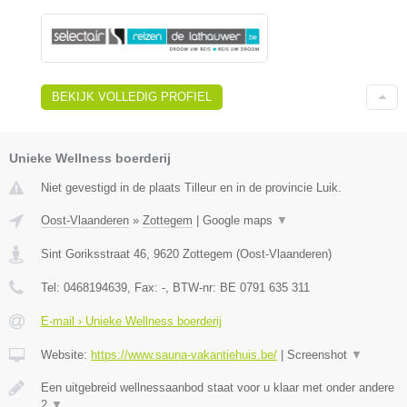
BEKIJK VOLLEDIG PROFIEL
Unieke Wellness boerderij
Niet gevestigd in de plaats Tilleur en in de provincie Luik.
Oost-Vlaanderen
»
Zottegem
|
Google maps
▼
Sint Goriksstraat 46
,
9620
Zottegem
(
Oost-Vlaanderen
)
Tel:
0468194639
, Fax:
-
, BTW-nr:
BE 0791 635 311
E-mail › Unieke Wellness boerderij
Website:
https://www.sauna-vakantiehuis.be/
|
Screenshot
▼
Een uitgebreid wellnessaanbod staat voor u klaar met onder andere
2
▼