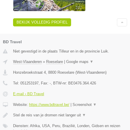
BEKIJK VOLLEDIG PROFIEL
BD Travel
Niet gevestigd in de plaats Tilleur en in de provincie Luik.
West-Vlaanderen
»
Roeselare
|
Google maps
▼
Honzebroekstraat 4
,
8800
Roeselare
(
West-Vlaanderen
)
Tel:
051253197
, Fax:
-
, BTW-nr:
BE0476.364.426
E-mail › BD Travel
Website:
https://www.bdtravel.be/
|
Screenshot
▼
Stel de reis van je dromen niet langer uit
▼
Diensten: Afrika, USA, Peru, Brazilië, Londen, Gidsen en reizen