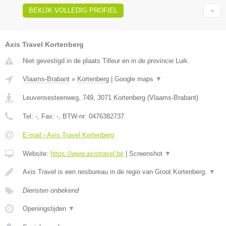
BEKIJK VOLLEDIG PROFIEL
Axis Travel Kortenberg
Niet gevestigd in de plaats Tilleur en in de provincie Luik.
Vlaams-Brabant
»
Kortenberg
|
Google maps
▼
Leuvensesteenweg, 749
,
3071
Kortenberg
(
Vlaams-Brabant
)
Tel:
-
, Fax:
-
, BTW-nr:
0476382737
E-mail › Axis Travel Kortenberg
Website:
https://www.axistravel.be
|
Screenshot
▼
Axis Travel is een reisbureau in de regio van Groot Kortenberg.
▼
Diensten onbekend
Openingstijden
▼