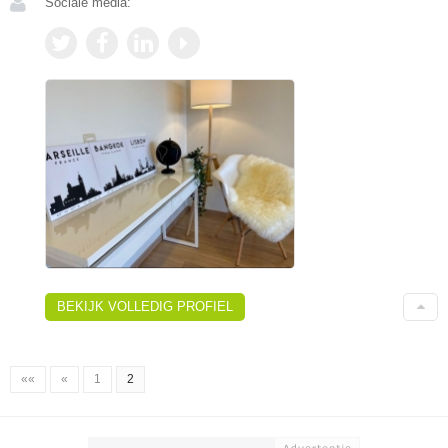
Sociale media:
BEKIJK VOLLEDIG PROFIEL
««
«
1
2