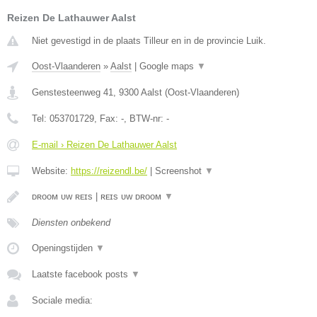
Reizen De Lathauwer Aalst
Niet gevestigd in de plaats Tilleur en in de provincie Luik.
Oost-Vlaanderen
»
Aalst
|
Google maps
▼
Genstesteenweg 41
,
9300
Aalst
(
Oost-Vlaanderen
)
Tel:
053701729
, Fax:
-
, BTW-nr:
-
E-mail › Reizen De Lathauwer Aalst
Website:
https://reizendl.be/
|
Screenshot
▼
ᴅʀᴏᴏᴍ ᴜᴡ ʀᴇɪs | ʀᴇɪs ᴜᴡ ᴅʀᴏᴏᴍ
▼
Diensten onbekend
Openingstijden
▼
Laatste facebook posts
▼
Sociale media: