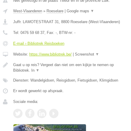
Niet gevestigd in de plaats Tilleur en in de provincie Luik.
West-Vlaanderen
»
Roeselare
|
Google maps
▼
Juffr. LAMOTESTRAAT 31
,
8800
Roeselare
(
West-Vlaanderen
)
Tel:
0476 59 68 37
, Fax:
-
, BTW-nr:
-
E-mail › Bibliotrek Reisboeken
Website:
https://www.bibliotrek.be/
|
Screenshot
▼
Gaat u op reis? Vergeet dan niet om een kijkje te nemen op
Bibliotrek. In
▼
Diensten: Wandelgidsen, Reisgidsen, Fietsgidsen, Klimgidsen
Er wordt gewerkt op afspraak.
Sociale media: