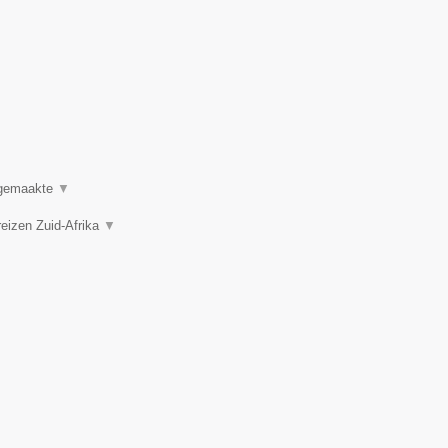
t gemaakte
▼
reizen Zuid-Afrika
▼