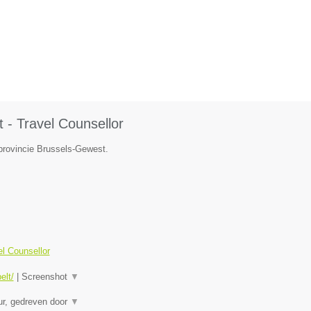
 - Travel Counsellor
 provincie Brussels-Gewest.
el Counsellor
elt/
|
Screenshot
▼
eur, gedreven door
▼