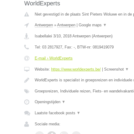
WorldExperts
Niet gevestigd in de plaats Sint Pieters Woluwe en in de
Antwerpen
»
Antwerpen
|
Google maps
▼
Isabellalei 3/10
,
2018
Antwerpen
(
Antwerpen
)
Tel:
03 2817927
, Fax:
-
, BTW-nr:
0819419079
E-mail › WorldExperts
Website:
https://www.worldexperts.be/
|
Screenshot
▼
WorldExperts is specialist in groepsreizen en individuele
Groepsreizen, Individuele reizen, Fiets- en wandelvakanti
Openingstijden
▼
Laatste facebook posts
▼
Sociale media: