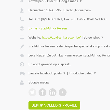
Antwerpen
»
Brecht
|
Google maps
▼
Dennenlaan 102A
,
2960
Brecht
(
Antwerpen
)
Tel:
+32 (0)486 801 821
, Fax:
-
, BTW-nr:
0670.521.606
E-mail › Zuid-Afrika Reizen
Website:
https://zuid-afrikareizen.be/
|
Screenshot
▼
Zuid-Afrika Reizen is de Belgische specialist in op maa
Luxe Reizen Zuid-Afrika, Familiereizen Zuid-Afrika, Rond
Er wordt gewerkt op afspraak.
Laatste facebook posts
▼
|
Introductie video
▼
Sociale media:
BEKIJK VOLLEDIG PROFIEL