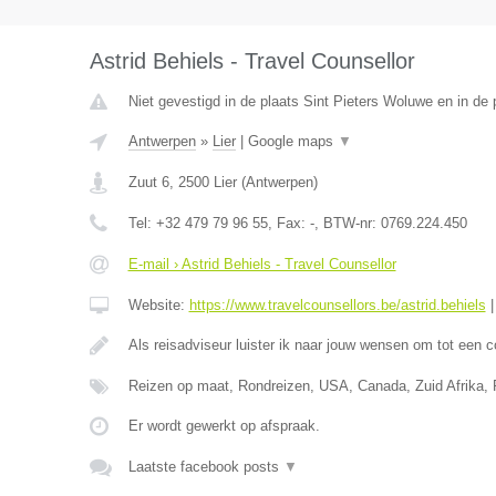
Astrid Behiels - Travel Counsellor
Niet gevestigd in de plaats Sint Pieters Woluwe en in de
Antwerpen
»
Lier
|
Google maps
▼
Zuut 6
,
2500
Lier
(
Antwerpen
)
Tel:
+32 479 79 96 55
, Fax:
-
, BTW-nr:
0769.224.450
E-mail › Astrid Behiels - Travel Counsellor
Website:
https://www.travelcounsellors.be/astrid.behiels
Als reisadviseur luister ik naar jouw wensen om tot een 
Reizen op maat, Rondreizen, USA, Canada, Zuid Afrika, Po
Er wordt gewerkt op afspraak.
Laatste facebook posts
▼