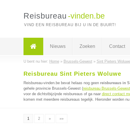
Reisbureau
-vinden.be
VIND EEN REISBUREAU BIJ U IN DE BUURT!
Nieuws
Zoeken
Contact
U bent nu hier:
Home
»
Brussels-Gewest
»
Sint Pieters Woluw
Reisbureau Sint Pieters Woluwe
Reisbureau-vinden.be bevat helaas nog geen
reisbureaus in S
gehele provincie Brussels-Gewest (
reisbureau Brussels-Gewes
voor de dichtstbijzijnde reisbureaus of ga naar
direct contact m
komen met meerdere reisbureaus tegelijk. Hieronder worden nu 
1
2
»
»»