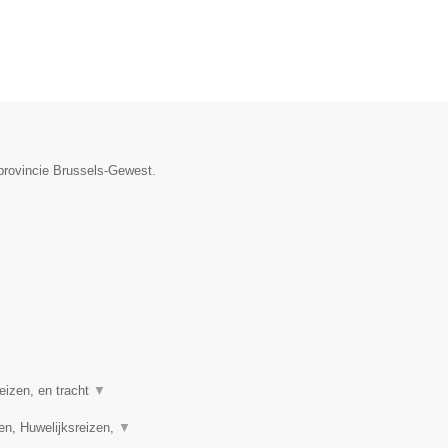
 provincie Brussels-Gewest.
eizen, en tracht
▼
en, Huwelijksreizen,
▼