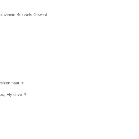
 provincie Brussels-Gewest.
 reizen naar
▼
es, Fly-drive
▼