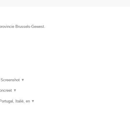
 provincie Brussels-Gewest.
|
Screenshot
▼
concreet
▼
rtugal, Italië, en
▼