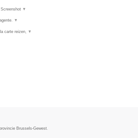
|
Screenshot
▼
agente.
▼
la carte reizen,
▼
 provincie Brussels-Gewest.