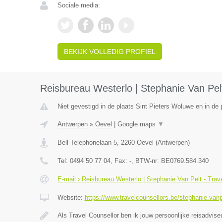
Sociale media:
BEKIJK VOLLEDIG PROFIEL
Reisbureau Westerlo | Stephanie Van Pelt
Niet gevestigd in de plaats Sint Pieters Woluwe en in de
Antwerpen
»
Oevel
|
Google maps
▼
Bell-Telephonelaan 5
,
2260
Oevel
(
Antwerpen
)
Tel:
0494 50 77 04
, Fax:
-
, BTW-nr:
BE0769.584.340
E-mail › Reisbureau Westerlo | Stephanie Van Pelt - Trav
Website:
https://www.travelcounsellors.be/stephanie.vanp
Als Travel Counsellor ben ik jouw persoonlijke reisadvis