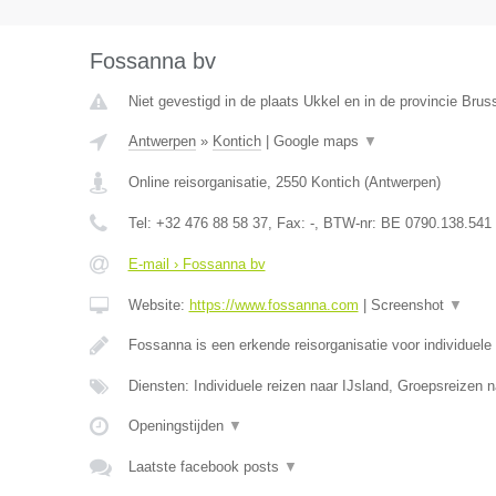
Fossanna bv
Niet gevestigd in de plaats Ukkel en in de provincie Bru
Antwerpen
»
Kontich
|
Google maps
▼
Online reisorganisatie
,
2550
Kontich
(
Antwerpen
)
Tel:
+32 476 88 58 37
, Fax:
-
, BTW-nr:
BE 0790.138.541
E-mail › Fossanna bv
Website:
https://www.fossanna.com
|
Screenshot
▼
Fossanna is een erkende reisorganisatie voor individuele
Diensten: Individuele reizen naar IJsland, Groepsreizen n
Openingstijden
▼
Laatste facebook posts
▼