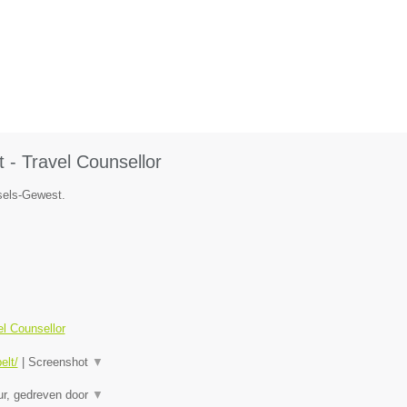
 - Travel Counsellor
ssels-Gewest.
el Counsellor
elt/
|
Screenshot
▼
eur, gedreven door
▼