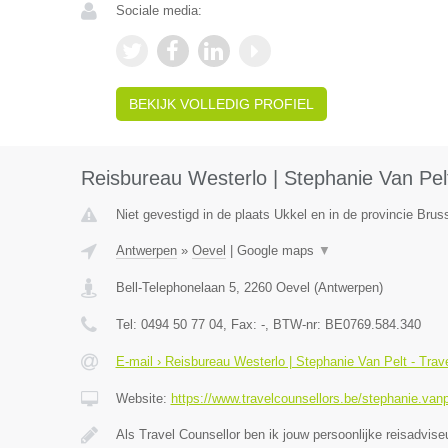
Sociale media:
BEKIJK VOLLEDIG PROFIEL
Reisbureau Westerlo | Stephanie Van Pelt
Niet gevestigd in de plaats Ukkel en in de provincie Bru
Antwerpen
»
Oevel
|
Google maps
▼
Bell-Telephonelaan 5
,
2260
Oevel
(
Antwerpen
)
Tel:
0494 50 77 04
, Fax:
-
, BTW-nr:
BE0769.584.340
E-mail › Reisbureau Westerlo | Stephanie Van Pelt - Trav
Website:
https://www.travelcounsellors.be/stephanie.vanp
Als Travel Counsellor ben ik jouw persoonlijke reisadvis