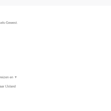
ssels-Gewest.
 reizen en
▼
aar IJsland