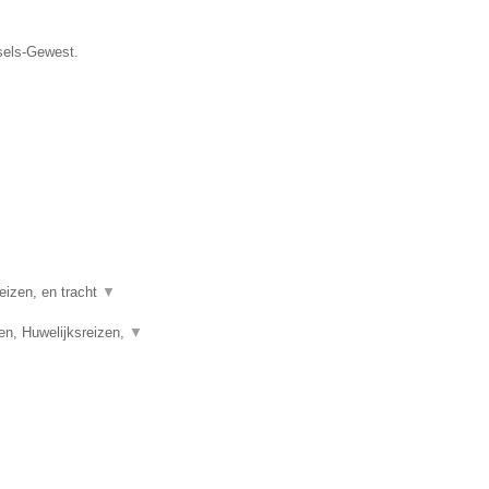
ssels-Gewest.
eizen, en tracht
▼
en, Huwelijksreizen,
▼