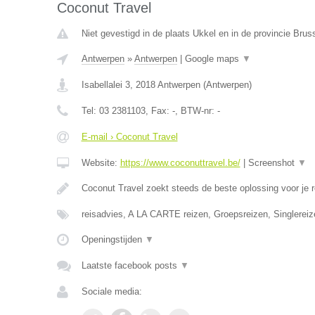
Coconut Travel
Niet gevestigd in de plaats Ukkel en in de provincie Bru
Antwerpen
»
Antwerpen
|
Google maps
▼
Isabellalei 3
,
2018
Antwerpen
(
Antwerpen
)
Tel:
03 2381103
, Fax:
-
, BTW-nr:
-
E-mail › Coconut Travel
Website:
https://www.coconuttravel.be/
|
Screenshot
▼
Coconut Travel zoekt steeds de beste oplossing voor je r
reisadvies, A LA CARTE reizen, Groepsreizen, Singlereiz
Openingstijden
▼
Laatste facebook posts
▼
Sociale media: