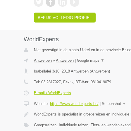
BEKIJK VOLLEDIG PROFIEL
WorldExperts
Niet gevestigd in de plaats Ukkel en in de provincie Bru
Antwerpen
»
Antwerpen
|
Google maps
▼
Isabellalei 3/10
,
2018
Antwerpen
(
Antwerpen
)
Tel:
03 2817927
, Fax:
-
, BTW-nr:
0819419079
E-mail › WorldExperts
Website:
https://www.worldexperts.be/
|
Screenshot
▼
WorldExperts is specialist in groepsreizen en individuele
Groepsreizen, Individuele reizen, Fiets- en wandelvakanti