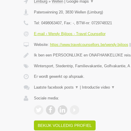
Limburg
»
Wellen
|
Google maps
▼
Paterswinning 20
,
3830
Wellen
(
Limburg
)
Tel:
0498063407
, Fax:
-
, BTW-nr:
0729748321
E-mail › Wendy Bijloos - Travel Counsellor
Website:
https://www.travelcounsellors.be/wendy.bijloos
Ik ben een PERSOONLIJKE en ONAFHANKELIJKE reis
Wintersport, Stedentrip, Familievakantie, Golfvakantie, A 
Er wordt gewerkt op afspraak.
Laatste facebook posts
▼
|
Introductie video
▼
Sociale media:
BEKIJK VOLLEDIG PROFIEL