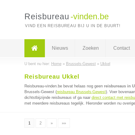
Reisbureau
-vinden.be
VIND EEN REISBUREAU BIJ U IN DE BUURT!
Nieuws
Zoeken
Contact
U bent nu hier:
Home
»
Brussels-Gewest
»
Ukkel
Reisbureau Ukkel
Reisbureau-vinden.be bevat helaas nog geen
reisbureaus in U
Brussels-Gewest (
reisbureau Brussels-Gewest
). Voer bovenaan
dichtstbijzijnde reisbureaus of ga naar
direct contact met reisb
met meerdere reisbureaus tegelijk. Hieronder worden nu overige
1
2
»
»»