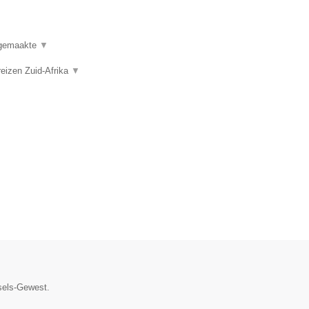
t gemaakte
▼
reizen Zuid-Afrika
▼
ssels-Gewest.