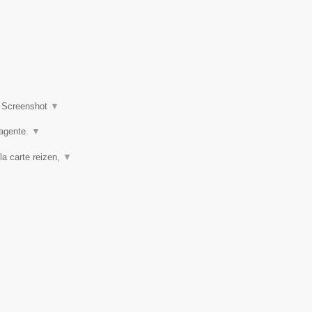
|
Screenshot
▼
agente.
▼
la carte reizen,
▼