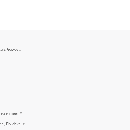
ssels-Gewest.
 reizen naar
▼
es, Fly-drive
▼