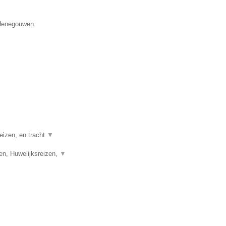
 Henegouwen.
eizen, en tracht
▼
en, Huwelijksreizen,
▼