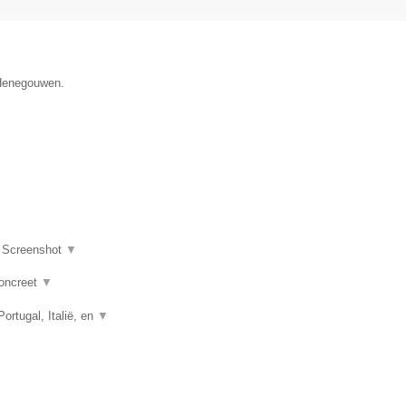
 Henegouwen.
|
Screenshot
▼
concreet
▼
rtugal, Italië, en
▼