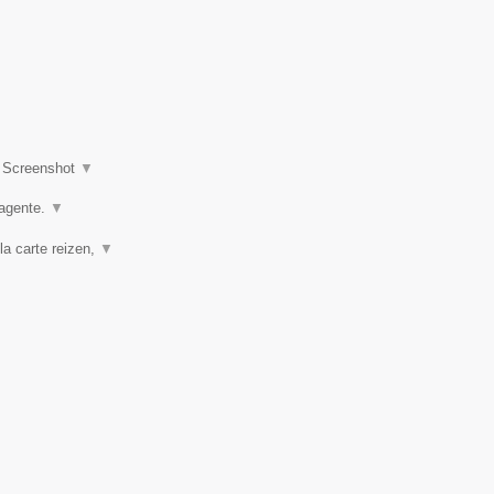
|
Screenshot
▼
agente.
▼
la carte reizen,
▼