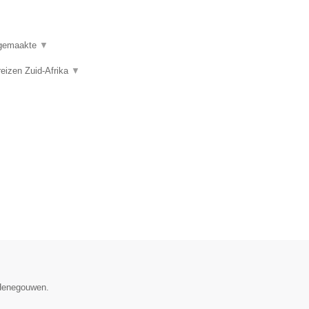
t gemaakte
▼
reizen Zuid-Afrika
▼
 Henegouwen.