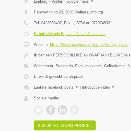
Limburg
»
Wellen
|
Google maps
▼
Paterswinning 20
,
3830
Wellen
(
Limburg
)
Tel:
0498063407
, Fax:
-
, BTW-nr:
0729748321
E-mail › Wendy Bijloos - Travel Counsellor
Website:
https://www.travelcounsellors.be/wendy.bijloos
Ik ben een PERSOONLIJKE en ONAFHANKELIJKE reis
Wintersport, Stedentrip, Familievakantie, Golfvakantie, A 
Er wordt gewerkt op afspraak.
Laatste facebook posts
▼
|
Introductie video
▼
Sociale media:
BEKIJK VOLLEDIG PROFIEL