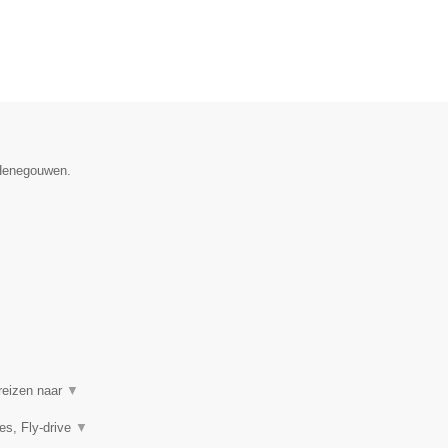
 Henegouwen.
 reizen naar
▼
es, Fly-drive
▼