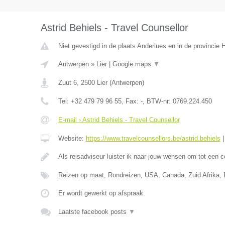
Astrid Behiels - Travel Counsellor
Niet gevestigd in de plaats Anderlues en in de provincie
Antwerpen
»
Lier
|
Google maps
▼
Zuut 6
,
2500
Lier
(
Antwerpen
)
Tel:
+32 479 79 96 55
, Fax:
-
, BTW-nr:
0769.224.450
E-mail › Astrid Behiels - Travel Counsellor
Website:
https://www.travelcounsellors.be/astrid.behiels
Als reisadviseur luister ik naar jouw wensen om tot een 
Reizen op maat, Rondreizen, USA, Canada, Zuid Afrika, Po
Er wordt gewerkt op afspraak.
Laatste facebook posts
▼