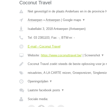
Coconut Travel
Niet gevestigd in de plaats Anderlues en in de provincie
Antwerpen
»
Antwerpen
|
Google maps
▼
Isabellalei 3
,
2018
Antwerpen
(
Antwerpen
)
Tel:
03 2381103
, Fax:
-
, BTW-nr:
-
E-mail › Coconut Travel
Website:
https://www.coconuttravel.be/
|
Screenshot
▼
Coconut Travel zoekt steeds de beste oplossing voor je r
reisadvies, A LA CARTE reizen, Groepsreizen, Singlereiz
Openingstijden
▼
Laatste facebook posts
▼
Sociale media: