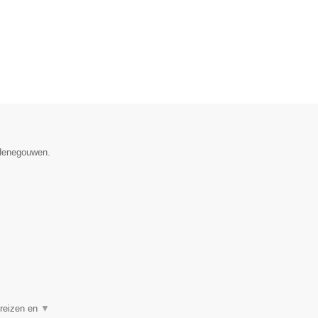
 Henegouwen.
 reizen en
▼