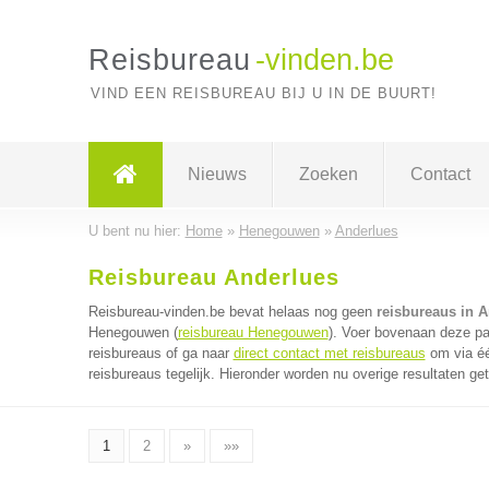
Reisbureau
-vinden.be
VIND EEN REISBUREAU BIJ U IN DE BUURT!
Nieuws
Zoeken
Contact
U bent nu hier:
Home
»
Henegouwen
»
Anderlues
Reisbureau Anderlues
Reisbureau-vinden.be bevat helaas nog geen
reisbureaus in 
Henegouwen (
reisbureau Henegouwen
). Voer bovenaan deze pag
reisbureaus of ga naar
direct contact met reisbureaus
om via éé
reisbureaus tegelijk. Hieronder worden nu overige resultaten ge
1
2
»
»»