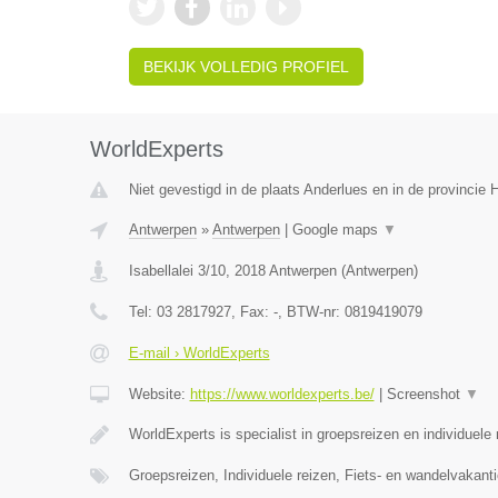
BEKIJK VOLLEDIG PROFIEL
WorldExperts
Niet gevestigd in de plaats Anderlues en in de provincie
Antwerpen
»
Antwerpen
|
Google maps
▼
Isabellalei 3/10
,
2018
Antwerpen
(
Antwerpen
)
Tel:
03 2817927
, Fax:
-
, BTW-nr:
0819419079
E-mail › WorldExperts
Website:
https://www.worldexperts.be/
|
Screenshot
▼
WorldExperts is specialist in groepsreizen en individuele
Groepsreizen, Individuele reizen, Fiets- en wandelvakanti