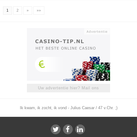
1
2
»
»»
Uw advertentie hier? Mail ons
Ik kwam, ik zocht, ik vond - Julius Caesar / 47 v.Chr. ;)