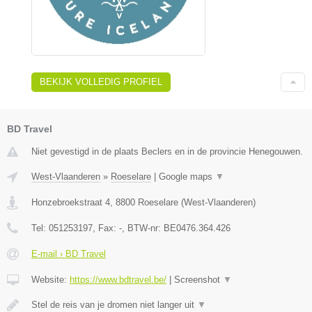
BEKIJK VOLLEDIG PROFIEL
BD Travel
Niet gevestigd in de plaats Beclers en in de provincie Henegouwen.
West-Vlaanderen
»
Roeselare
|
Google maps
▼
Honzebroekstraat 4
,
8800
Roeselare
(
West-Vlaanderen
)
Tel:
051253197
, Fax:
-
, BTW-nr:
BE0476.364.426
E-mail › BD Travel
Website:
https://www.bdtravel.be/
|
Screenshot
▼
Stel de reis van je dromen niet langer uit
▼