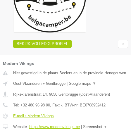
BEKIJK VOLLEDIG PROFIEL
Modern Vikings
Niet gevestigd in de plaats Beclers en in de provincie Henegouwen.
Oost-Vlaanderen
»
Gentbrugge
|
Google maps
▼
Rijkeklarenstraat 14
,
9050
Gentbrugge
(
Oost-Vlaanderen
)
Tel:
+32 486 96 98 90
, Fax:
-
, BTW-nr:
BE0708952412
E-mail › Modern Vikings
Website:
https://www.modernvikings.be
|
Screenshot
▼