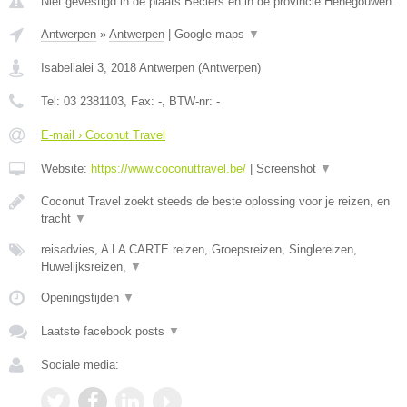
Niet gevestigd in de plaats Beclers en in de provincie Henegouwen.
Antwerpen
»
Antwerpen
|
Google maps
▼
Isabellalei 3
,
2018
Antwerpen
(
Antwerpen
)
Tel:
03 2381103
, Fax:
-
, BTW-nr:
-
E-mail › Coconut Travel
Website:
https://www.coconuttravel.be/
|
Screenshot
▼
Coconut Travel zoekt steeds de beste oplossing voor je reizen, en
tracht
▼
reisadvies, A LA CARTE reizen, Groepsreizen, Singlereizen,
Huwelijksreizen,
▼
Openingstijden
▼
Laatste facebook posts
▼
Sociale media: