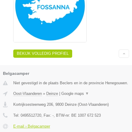
BEKIJK VOLLEDIG PROFIEL
Belgacamper
Niet gevestigd in de plaats Beclers en in de provincie Henegouwen.
Oost-Vlaanderen
»
Deinze
|
Google maps
▼
Kortrijksesteenweg 206
,
9800
Deinze
(
Oost-Vlaanderen
)
Tel:
0495512720
, Fax:
-
, BTW-nr:
BE 1007 672 523
E-mail › Belgacamper