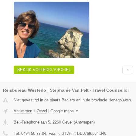
BEKIJK VOLLEDIG PROFIEL
Reisbureau Westerlo | Stephanie Van Pelt - Travel Counsellor
Niet gevestigd in de plaats Beclers en in de provincie Henegouwen.
Antwerpen
»
Oevel
|
Google maps
▼
Bell-Telephonelaan 5
,
2260
Oevel
(
Antwerpen
)
Tel:
0494 50 77 04
, Fax:
-
, BTW-nr:
BE0769.584.340