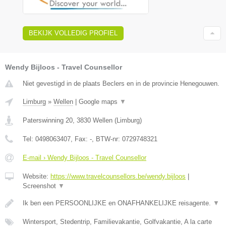
BEKIJK VOLLEDIG PROFIEL
Wendy Bijloos - Travel Counsellor
Niet gevestigd in de plaats Beclers en in de provincie Henegouwen.
Limburg
»
Wellen
|
Google maps
▼
Paterswinning 20
,
3830
Wellen
(
Limburg
)
Tel:
0498063407
, Fax:
-
, BTW-nr:
0729748321
E-mail › Wendy Bijloos - Travel Counsellor
Website:
https://www.travelcounsellors.be/wendy.bijloos
|
Screenshot
▼
Ik ben een PERSOONLIJKE en ONAFHANKELIJKE reisagente.
▼
Wintersport, Stedentrip, Familievakantie, Golfvakantie, A la carte