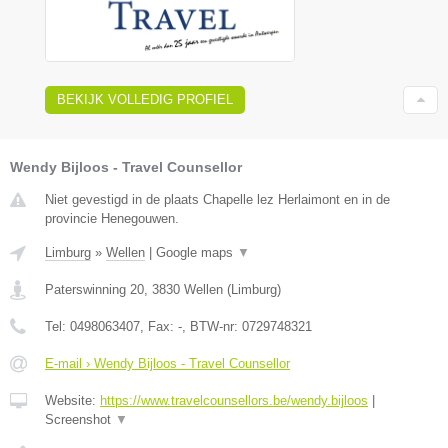
BEKIJK VOLLEDIG PROFIEL
Wendy Bijloos - Travel Counsellor
Niet gevestigd in de plaats Chapelle lez Herlaimont en in de
provincie Henegouwen.
Limburg
»
Wellen
|
Google maps
▼
Paterswinning 20
,
3830
Wellen
(
Limburg
)
Tel:
0498063407
, Fax:
-
, BTW-nr:
0729748321
E-mail › Wendy Bijloos - Travel Counsellor
Website:
https://www.travelcounsellors.be/wendy.bijloos
|
Screenshot
▼