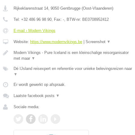
Rijkeklarenstraat 14
,
9050
Gentbrugge
(
Oost-Vlaanderen
)
Tel:
+32 486 96 98 90
, Fax:
-
, BTW-nr:
BE0708952412
E-mail › Modern Vikings
Website:
https://www.modernvikings.be
|
Screenshot
▼
Modern Vikings - Pure Iceland is een kleinschalige reisorganisator
met maar
▼
Dé IJsland reisexpert en referentie voor unieke belevingsreizen naar
▼
Er wordt gewerkt op afspraak.
Laatste facebook posts
▼
Sociale media: