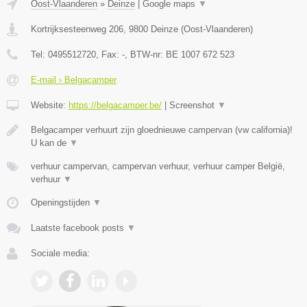
Oost-Vlaanderen
»
Deinze
|
Google maps
▼
Kortrijksesteenweg 206
,
9800
Deinze
(
Oost-Vlaanderen
)
Tel:
0495512720
, Fax:
-
, BTW-nr:
BE 1007 672 523
E-mail › Belgacamper
Website:
https://belgacamper.be/
|
Screenshot
▼
Belgacamper verhuurt zijn gloednieuwe campervan (vw california)!
U kan de
▼
verhuur campervan, campervan verhuur, verhuur camper België,
verhuur
▼
Openingstijden
▼
Laatste facebook posts
▼
Sociale media: