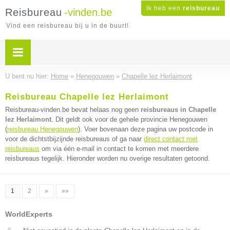
Ik heb een
reisbureau
Reisbureau
-vinden.be
Vind een reisbureau bij u in de buurt!
U bent nu hier:
Home
»
Henegouwen
»
Chapelle lez Herlaimont
Reisbureau Chapelle lez Herlaimont
Reisbureau-vinden.be bevat helaas nog geen
reisbureaus in Chapelle
lez Herlaimont
. Dit geldt ook voor de gehele provincie Henegouwen
(
reisbureau Henegouwen
). Voer bovenaan deze pagina uw postcode in
voor de dichtstbijzijnde reisbureaus of ga naar
direct contact met
reisbureaus
om via één e-mail in contact te komen met meerdere
reisbureaus tegelijk. Hieronder worden nu overige resultaten getoond.
1
2
»
»»
WorldExperts