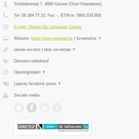
Scheldestraat 7
,
9890
Gavere
(
Oost-Vlaanderen
)
Tel:
09 384 77 10
, Fax:
-
, BTW-nr:
0865.534.958
E-mail › Reizen De Lathauwer Gavere
Website:
https://www.reizendl.be
|
Screenshot
▼
ᴅʀᴏᴏᴍ ᴜᴡ ʀᴇɪs | ʀᴇɪs ᴜᴡ ᴅʀᴏᴏᴍ
▼
Diensten onbekend
Openingstijden
▼
Laatste facebook posts
▼
Sociale media: