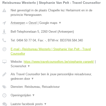
Reisbureau Westerlo | Stephanie Van Pelt - Travel Counsellor
Niet gevestigd in de plaats Chapelle lez Herlaimont en in de
provincie Henegouwen.
Antwerpen
»
Oevel
|
Google maps
▼
Bell-Telephonelaan 5
,
2260
Oevel
(
Antwerpen
)
Tel:
0494 50 77 04
, Fax:
-
, BTW-nr:
BE0769.584.340
E-mail › Reisbureau Westerlo | Stephanie Van Pelt - Travel
Counsellor
Website:
https://www.travelcounsellors.be/stephanie.vanpelt/
|
Screenshot
▼
Als Travel Counsellor ben ik jouw persoonlijke reisadviseur,
gedreven door
▼
Diensten: Reisbureau, Reisadviseur
Openingstijden
▼
Laatste facebook posts
▼