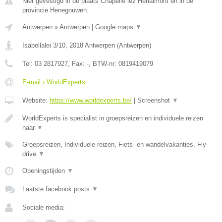
Niet gevestigd in de plaats Chapelle lez Herlaimont en in de
provincie Henegouwen.
Antwerpen
»
Antwerpen
|
Google maps
▼
Isabellalei 3/10
,
2018
Antwerpen
(
Antwerpen
)
Tel:
03 2817927
, Fax:
-
, BTW-nr:
0819419079
E-mail › WorldExperts
Website:
https://www.worldexperts.be/
|
Screenshot
▼
WorldExperts is specialist in groepsreizen en individuele reizen
naar
▼
Groepsreizen, Individuele reizen, Fiets- en wandelvakanties, Fly-
drive
▼
Openingstijden
▼
Laatste facebook posts
▼
Sociale media: