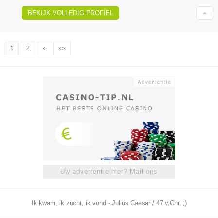
BEKIJK VOLLEDIG PROFIEL
1
2
»
»»
Uw advertentie hier? Mail ons
Ik kwam, ik zocht, ik vond - Julius Caesar / 47 v.Chr. ;)