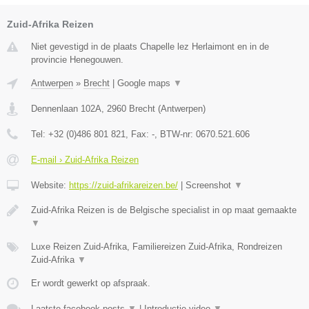
Zuid-Afrika Reizen
Niet gevestigd in de plaats Chapelle lez Herlaimont en in de
provincie Henegouwen.
Antwerpen
»
Brecht
|
Google maps
▼
Dennenlaan 102A
,
2960
Brecht
(
Antwerpen
)
Tel:
+32 (0)486 801 821
, Fax:
-
, BTW-nr:
0670.521.606
E-mail › Zuid-Afrika Reizen
Website:
https://zuid-afrikareizen.be/
|
Screenshot
▼
Zuid-Afrika Reizen is de Belgische specialist in op maat gemaakte
▼
Luxe Reizen Zuid-Afrika, Familiereizen Zuid-Afrika, Rondreizen
Zuid-Afrika
▼
Er wordt gewerkt op afspraak.
Laatste facebook posts
▼
|
Introductie video
▼