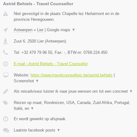
Astrid Behiels - Travel Counsellor
Niet gevestigd in de plaats Chapelle lez Herlaimont en in de
provincie Henegouwen.
Antwerpen
»
Lier
|
Google maps
▼
Zuut 6
,
2500
Lier
(
Antwerpen
)
Tel:
+32 479 79 96 55
, Fax:
-
, BTW-nr:
0769.224.450
E-mail › Astrid Behiels - Travel Counsellor
Website:
https://www.travelcounsellors.be/astrid.behiels
|
Screenshot
▼
Als reisadviseur luister ik naar jouw wensen om tot een concreet
▼
Reizen op maat, Rondreizen, USA, Canada, Zuid Afrika, Portugal,
Italië, en
▼
Er wordt gewerkt op afspraak.
Laatste facebook posts
▼