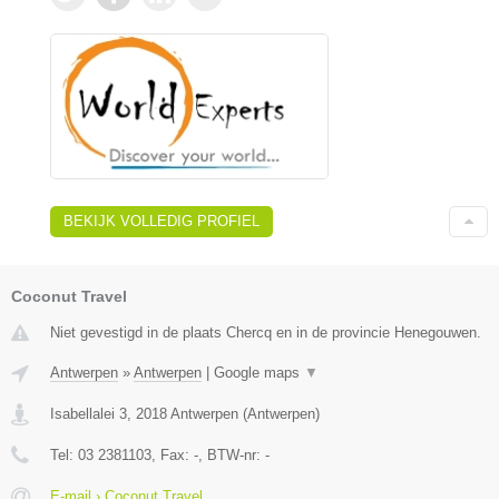
BEKIJK VOLLEDIG PROFIEL
Coconut Travel
Niet gevestigd in de plaats Chercq en in de provincie Henegouwen.
Antwerpen
»
Antwerpen
|
Google maps
▼
Isabellalei 3
,
2018
Antwerpen
(
Antwerpen
)
Tel:
03 2381103
, Fax:
-
, BTW-nr:
-
E-mail › Coconut Travel