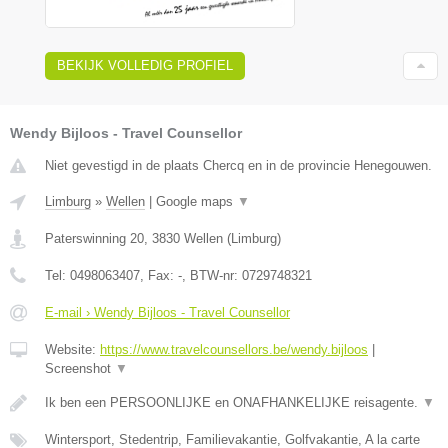
BEKIJK VOLLEDIG PROFIEL
Wendy Bijloos - Travel Counsellor
Niet gevestigd in de plaats Chercq en in de provincie Henegouwen.
Limburg
»
Wellen
|
Google maps
▼
Paterswinning 20
,
3830
Wellen
(
Limburg
)
Tel:
0498063407
, Fax:
-
, BTW-nr:
0729748321
E-mail › Wendy Bijloos - Travel Counsellor
Website:
https://www.travelcounsellors.be/wendy.bijloos
|
Screenshot
▼
Ik ben een PERSOONLIJKE en ONAFHANKELIJKE reisagente.
▼
Wintersport, Stedentrip, Familievakantie, Golfvakantie, A la carte