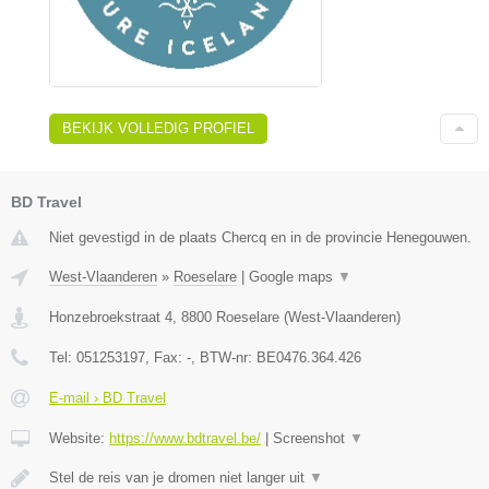
BEKIJK VOLLEDIG PROFIEL
BD Travel
Niet gevestigd in de plaats Chercq en in de provincie Henegouwen.
West-Vlaanderen
»
Roeselare
|
Google maps
▼
Honzebroekstraat 4
,
8800
Roeselare
(
West-Vlaanderen
)
Tel:
051253197
, Fax:
-
, BTW-nr:
BE0476.364.426
E-mail › BD Travel
Website:
https://www.bdtravel.be/
|
Screenshot
▼
Stel de reis van je dromen niet langer uit
▼