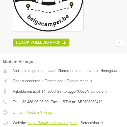
BEKIJK VOLLEDIG PROFIEL
Modern Vikings
Niet gevestigd in de plaats Chercq en in de provincie Henegouwen.
Oost-Vlaanderen
»
Gentbrugge
|
Google maps
▼
Rijkeklarenstraat 14
,
9050
Gentbrugge
(
Oost-Vlaanderen
)
Tel:
+32 486 96 98 90
, Fax:
-
, BTW-nr:
BE0708952412
E-mail › Modern Vikings
Website:
https://www.modernvikings.be
|
Screenshot
▼