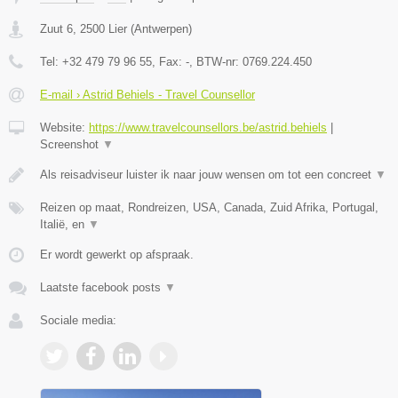
Zuut 6
,
2500
Lier
(
Antwerpen
)
Tel:
+32 479 79 96 55
, Fax:
-
, BTW-nr:
0769.224.450
E-mail › Astrid Behiels - Travel Counsellor
Website:
https://www.travelcounsellors.be/astrid.behiels
|
Screenshot
▼
Als reisadviseur luister ik naar jouw wensen om tot een concreet
▼
Reizen op maat, Rondreizen, USA, Canada, Zuid Afrika, Portugal,
Italië, en
▼
Er wordt gewerkt op afspraak.
Laatste facebook posts
▼
Sociale media: