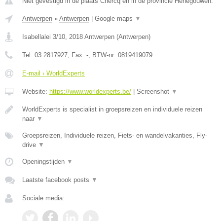
Niet gevestigd in de plaats Chercq en in de provincie Henegouwen.
Antwerpen
»
Antwerpen
|
Google maps
▼
Isabellalei 3/10
,
2018
Antwerpen
(
Antwerpen
)
Tel:
03 2817927
, Fax:
-
, BTW-nr:
0819419079
E-mail › WorldExperts
Website:
https://www.worldexperts.be/
|
Screenshot
▼
WorldExperts is specialist in groepsreizen en individuele reizen
naar
▼
Groepsreizen, Individuele reizen, Fiets- en wandelvakanties, Fly-
drive
▼
Openingstijden
▼
Laatste facebook posts
▼
Sociale media: