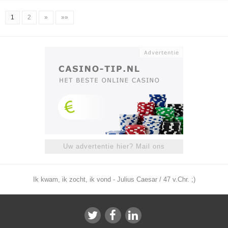
1
2
»
»»
Uw advertentie hier? Mail ons
Ik kwam, ik zocht, ik vond - Julius Caesar / 47 v.Chr. ;)