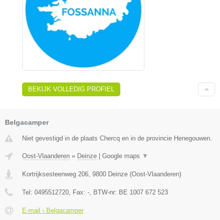
BEKIJK VOLLEDIG PROFIEL
Belgacamper
Niet gevestigd in de plaats Chercq en in de provincie Henegouwen.
Oost-Vlaanderen
»
Deinze
|
Google maps
▼
Kortrijksesteenweg 206
,
9800
Deinze
(
Oost-Vlaanderen
)
Tel:
0495512720
, Fax:
-
, BTW-nr:
BE 1007 672 523
E-mail › Belgacamper