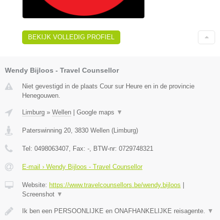
BEKIJK VOLLEDIG PROFIEL
Wendy Bijloos - Travel Counsellor
Niet gevestigd in de plaats Cour sur Heure en in de provincie
Henegouwen.
Limburg
»
Wellen
|
Google maps
▼
Paterswinning 20
,
3830
Wellen
(
Limburg
)
Tel:
0498063407
, Fax:
-
, BTW-nr:
0729748321
E-mail › Wendy Bijloos - Travel Counsellor
Website:
https://www.travelcounsellors.be/wendy.bijloos
|
Screenshot
▼
Ik ben een PERSOONLIJKE en ONAFHANKELIJKE reisagente.
▼