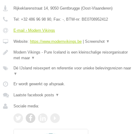
Rijkeklarenstraat 14
,
9050
Gentbrugge
(
Oost-Vlaanderen
)
Tel:
+32 486 96 98 90
, Fax:
-
, BTW-nr:
BE0708952412
E-mail › Modern Vikings
Website:
https://www.modernvikings.be
|
Screenshot
▼
Modern Vikings - Pure Iceland is een kleinschalige reisorganisator
met maar
▼
Dé IJsland reisexpert en referentie voor unieke belevingsreizen naar
▼
Er wordt gewerkt op afspraak.
Laatste facebook posts
▼
Sociale media: