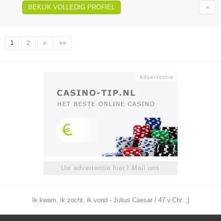
BEKIJK VOLLEDIG PROFIEL
1
2
»
»»
Uw advertentie hier? Mail ons
Ik kwam, ik zocht, ik vond - Julius Caesar / 47 v.Chr. ;)