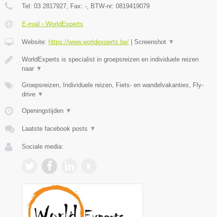
Tel:
03 2817927
, Fax:
-
, BTW-nr:
0819419079
E-mail › WorldExperts
Website:
https://www.worldexperts.be/
|
Screenshot
▼
WorldExperts is specialist in groepsreizen en individuele reizen
naar
▼
Groepsreizen, Individuele reizen, Fiets- en wandelvakanties, Fly-
drive
▼
Openingstijden
▼
Laatste facebook posts
▼
Sociale media: