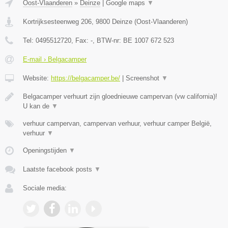
Oost-Vlaanderen
»
Deinze
|
Google maps
▼
Kortrijksesteenweg 206
,
9800
Deinze
(
Oost-Vlaanderen
)
Tel:
0495512720
, Fax:
-
, BTW-nr:
BE 1007 672 523
E-mail › Belgacamper
Website:
https://belgacamper.be/
|
Screenshot
▼
Belgacamper verhuurt zijn gloednieuwe campervan (vw california)!
U kan de
▼
verhuur campervan, campervan verhuur, verhuur camper België,
verhuur
▼
Openingstijden
▼
Laatste facebook posts
▼
Sociale media: