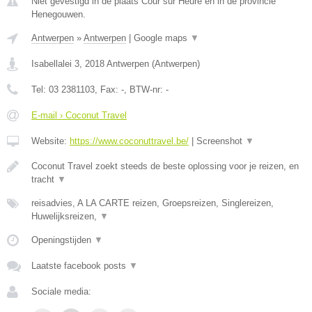
Niet gevestigd in de plaats Cour sur Heure en in de provincie
Henegouwen.
Antwerpen
»
Antwerpen
|
Google maps
▼
Isabellalei 3
,
2018
Antwerpen
(
Antwerpen
)
Tel:
03 2381103
, Fax:
-
, BTW-nr:
-
E-mail › Coconut Travel
Website:
https://www.coconuttravel.be/
|
Screenshot
▼
Coconut Travel zoekt steeds de beste oplossing voor je reizen, en
tracht
▼
reisadvies, A LA CARTE reizen, Groepsreizen, Singlereizen,
Huwelijksreizen,
▼
Openingstijden
▼
Laatste facebook posts
▼
Sociale media: