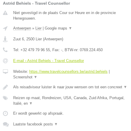
Astrid Behiels - Travel Counsellor
Niet gevestigd in de plaats Cour sur Heure en in de provincie
Henegouwen.
Antwerpen
»
Lier
|
Google maps
▼
Zuut 6
,
2500
Lier
(
Antwerpen
)
Tel:
+32 479 79 96 55
, Fax:
-
, BTW-nr:
0769.224.450
E-mail › Astrid Behiels - Travel Counsellor
Website:
https://www.travelcounsellors.be/astrid.behiels
|
Screenshot
▼
Als reisadviseur luister ik naar jouw wensen om tot een concreet
▼
Reizen op maat, Rondreizen, USA, Canada, Zuid Afrika, Portugal,
Italië, en
▼
Er wordt gewerkt op afspraak.
Laatste facebook posts
▼