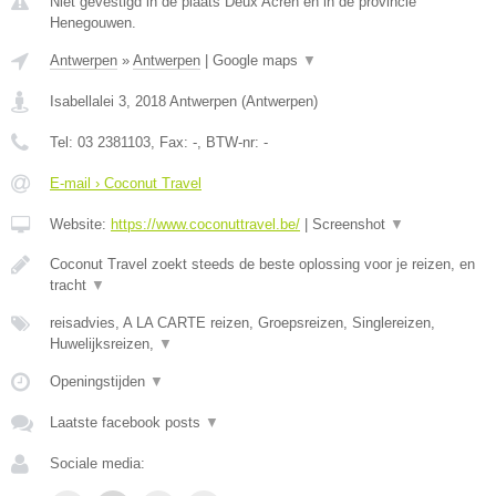
Niet gevestigd in de plaats Deux Acren en in de provincie
Henegouwen.
Antwerpen
»
Antwerpen
|
Google maps
▼
Isabellalei 3
,
2018
Antwerpen
(
Antwerpen
)
Tel:
03 2381103
, Fax:
-
, BTW-nr:
-
E-mail › Coconut Travel
Website:
https://www.coconuttravel.be/
|
Screenshot
▼
Coconut Travel zoekt steeds de beste oplossing voor je reizen, en
tracht
▼
reisadvies, A LA CARTE reizen, Groepsreizen, Singlereizen,
Huwelijksreizen,
▼
Openingstijden
▼
Laatste facebook posts
▼
Sociale media: