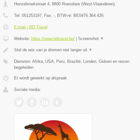
Honzebroekstraat 4
,
8800
Roeselare
(
West-Vlaanderen
)
Tel:
051253197
, Fax:
-
, BTW-nr:
BE0476.364.426
E-mail › BD Travel
Website:
https://www.bdtravel.be/
|
Screenshot
▼
Stel de reis van je dromen niet langer uit
▼
Diensten: Afrika, USA, Peru, Brazilië, Londen, Gidsen en reizen
begeleiden
Er wordt gewerkt op afspraak.
Sociale media: