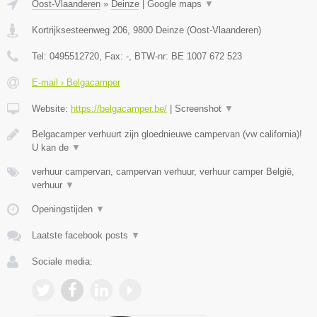
Oost-Vlaanderen
»
Deinze
|
Google maps
▼
Kortrijksesteenweg 206
,
9800
Deinze
(
Oost-Vlaanderen
)
Tel:
0495512720
, Fax:
-
, BTW-nr:
BE 1007 672 523
E-mail › Belgacamper
Website:
https://belgacamper.be/
|
Screenshot
▼
Belgacamper verhuurt zijn gloednieuwe campervan (vw california)!
U kan de
▼
verhuur campervan, campervan verhuur, verhuur camper België,
verhuur
▼
Openingstijden
▼
Laatste facebook posts
▼
Sociale media: