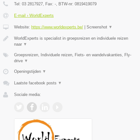
Tel:
03 2817927
, Fax:
-
, BTW-nr:
0819419079
E-mail › WorldExperts
Website:
https://www.worldexperts.be/
|
Screenshot
▼
WorldExperts is specialist in groepsreizen en individuele reizen
naar
▼
Groepsreizen, Individuele reizen, Fiets- en wandelvakanties, Fly-
drive
▼
Openingstijden
▼
Laatste facebook posts
▼
Sociale media: