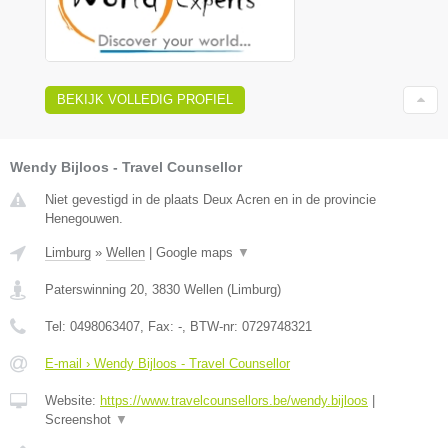
BEKIJK VOLLEDIG PROFIEL
Wendy Bijloos - Travel Counsellor
Niet gevestigd in de plaats Deux Acren en in de provincie
Henegouwen.
Limburg
»
Wellen
|
Google maps
▼
Paterswinning 20
,
3830
Wellen
(
Limburg
)
Tel:
0498063407
, Fax:
-
, BTW-nr:
0729748321
E-mail › Wendy Bijloos - Travel Counsellor
Website:
https://www.travelcounsellors.be/wendy.bijloos
|
Screenshot
▼