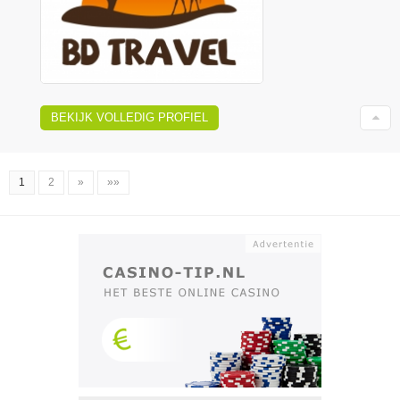
BEKIJK VOLLEDIG PROFIEL
1
2
»
»»