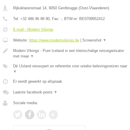
Rijkeklarenstraat 14
,
9050
Gentbrugge
(
Oost-Vlaanderen
)
Tel:
+32 486 96 98 90
, Fax:
-
, BTW-nr:
BE0708952412
E-mail › Modern Vikings
Website:
https://www.modernvikings.be
|
Screenshot
▼
Modern Vikings - Pure Iceland is een kleinschalige reisorganisator
met maar
▼
Dé IJsland reisexpert en referentie voor unieke belevingsreizen naar
▼
Er wordt gewerkt op afspraak.
Laatste facebook posts
▼
Sociale media: