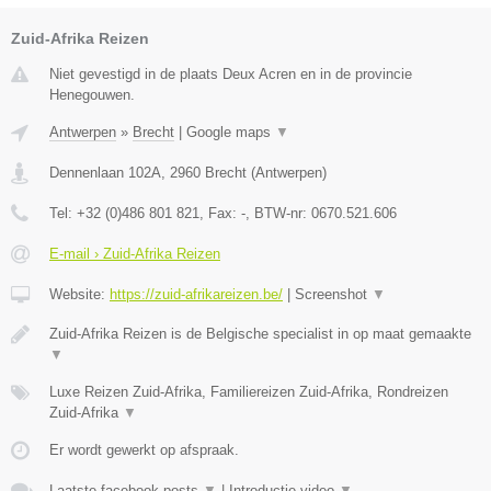
Zuid-Afrika Reizen
Niet gevestigd in de plaats Deux Acren en in de provincie
Henegouwen.
Antwerpen
»
Brecht
|
Google maps
▼
Dennenlaan 102A
,
2960
Brecht
(
Antwerpen
)
Tel:
+32 (0)486 801 821
, Fax:
-
, BTW-nr:
0670.521.606
E-mail › Zuid-Afrika Reizen
Website:
https://zuid-afrikareizen.be/
|
Screenshot
▼
Zuid-Afrika Reizen is de Belgische specialist in op maat gemaakte
▼
Luxe Reizen Zuid-Afrika, Familiereizen Zuid-Afrika, Rondreizen
Zuid-Afrika
▼
Er wordt gewerkt op afspraak.
Laatste facebook posts
▼
|
Introductie video
▼