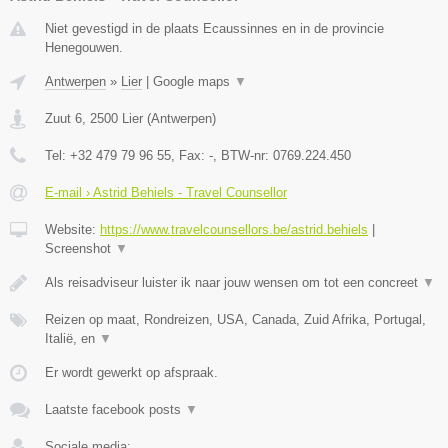
Niet gevestigd in de plaats Ecaussinnes en in de provincie
Henegouwen.
Antwerpen
»
Lier
|
Google maps
▼
Zuut 6
,
2500
Lier
(
Antwerpen
)
Tel:
+32 479 79 96 55
, Fax:
-
, BTW-nr:
0769.224.450
E-mail › Astrid Behiels - Travel Counsellor
Website:
https://www.travelcounsellors.be/astrid.behiels
|
Screenshot
▼
Als reisadviseur luister ik naar jouw wensen om tot een concreet
▼
Reizen op maat, Rondreizen, USA, Canada, Zuid Afrika, Portugal,
Italië, en
▼
Er wordt gewerkt op afspraak.
Laatste facebook posts
▼
Sociale media: