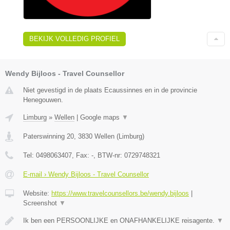
BEKIJK VOLLEDIG PROFIEL
Wendy Bijloos - Travel Counsellor
Niet gevestigd in de plaats Ecaussinnes en in de provincie
Henegouwen.
Limburg
»
Wellen
|
Google maps
▼
Paterswinning 20
,
3830
Wellen
(
Limburg
)
Tel:
0498063407
, Fax:
-
, BTW-nr:
0729748321
E-mail › Wendy Bijloos - Travel Counsellor
Website:
https://www.travelcounsellors.be/wendy.bijloos
|
Screenshot
▼
Ik ben een PERSOONLIJKE en ONAFHANKELIJKE reisagente.
▼