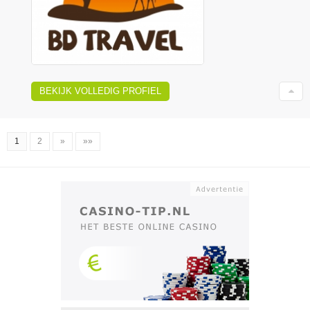
BEKIJK VOLLEDIG PROFIEL
1
2
»
»»