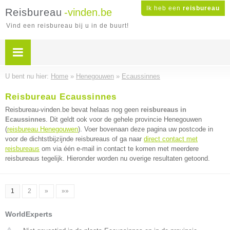
Ik heb een
reisbureau
Reisbureau
-vinden.be
Vind een reisbureau bij u in de buurt!
U bent nu hier:
Home
»
Henegouwen
»
Ecaussinnes
Reisbureau Ecaussinnes
Reisbureau-vinden.be bevat helaas nog geen
reisbureaus in
Ecaussinnes
. Dit geldt ook voor de gehele provincie Henegouwen
(
reisbureau Henegouwen
). Voer bovenaan deze pagina uw postcode in
voor de dichtstbijzijnde reisbureaus of ga naar
direct contact met
reisbureaus
om via één e-mail in contact te komen met meerdere
reisbureaus tegelijk. Hieronder worden nu overige resultaten getoond.
1
2
»
»»
WorldExperts