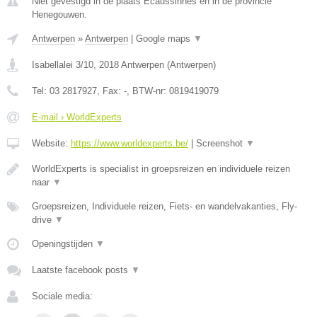
Niet gevestigd in de plaats Ecaussinnes en in de provincie
Henegouwen.
Antwerpen
»
Antwerpen
|
Google maps
▼
Isabellalei 3/10
,
2018
Antwerpen
(
Antwerpen
)
Tel:
03 2817927
, Fax:
-
, BTW-nr:
0819419079
E-mail › WorldExperts
Website:
https://www.worldexperts.be/
|
Screenshot
▼
WorldExperts is specialist in groepsreizen en individuele reizen
naar
▼
Groepsreizen, Individuele reizen, Fiets- en wandelvakanties, Fly-
drive
▼
Openingstijden
▼
Laatste facebook posts
▼
Sociale media: