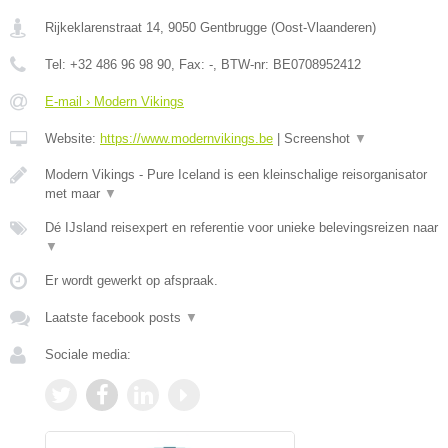
Rijkeklarenstraat 14
,
9050
Gentbrugge
(
Oost-Vlaanderen
)
Tel:
+32 486 96 98 90
, Fax:
-
, BTW-nr:
BE0708952412
E-mail › Modern Vikings
Website:
https://www.modernvikings.be
|
Screenshot
▼
Modern Vikings - Pure Iceland is een kleinschalige reisorganisator
met maar
▼
Dé IJsland reisexpert en referentie voor unieke belevingsreizen naar
▼
Er wordt gewerkt op afspraak.
Laatste facebook posts
▼
Sociale media: