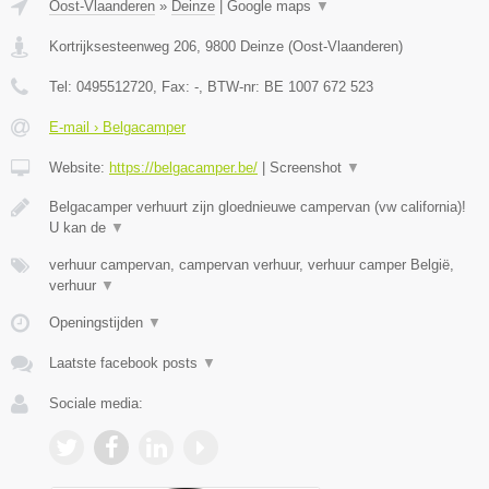
Oost-Vlaanderen
»
Deinze
|
Google maps
▼
Kortrijksesteenweg 206
,
9800
Deinze
(
Oost-Vlaanderen
)
Tel:
0495512720
, Fax:
-
, BTW-nr:
BE 1007 672 523
E-mail › Belgacamper
Website:
https://belgacamper.be/
|
Screenshot
▼
Belgacamper verhuurt zijn gloednieuwe campervan (vw california)!
U kan de
▼
verhuur campervan, campervan verhuur, verhuur camper België,
verhuur
▼
Openingstijden
▼
Laatste facebook posts
▼
Sociale media: