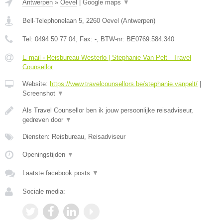
Antwerpen
»
Oevel
|
Google maps
▼
Bell-Telephonelaan 5
,
2260
Oevel
(
Antwerpen
)
Tel:
0494 50 77 04
, Fax:
-
, BTW-nr:
BE0769.584.340
E-mail › Reisbureau Westerlo | Stephanie Van Pelt - Travel
Counsellor
Website:
https://www.travelcounsellors.be/stephanie.vanpelt/
|
Screenshot
▼
Als Travel Counsellor ben ik jouw persoonlijke reisadviseur,
gedreven door
▼
Diensten: Reisbureau, Reisadviseur
Openingstijden
▼
Laatste facebook posts
▼
Sociale media: