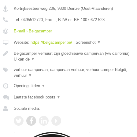
Kortrijksesteenweg 206
,
9800
Deinze
(
Oost-Vlaanderen
)
Tel:
0495512720
, Fax:
-
, BTW-nr:
BE 1007 672 523
E-mail › Belgacamper
Website:
https://belgacamper.be/
|
Screenshot
▼
Belgacamper verhuurt zijn gloednieuwe campervan (vw california)!
U kan de
▼
verhuur campervan, campervan verhuur, verhuur camper België,
verhuur
▼
Openingstijden
▼
Laatste facebook posts
▼
Sociale media: