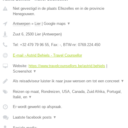
Niet gevestigd in de plaats Ellezelles en in de provincie
Henegouwen.
Antwerpen
»
Lier
|
Google maps
▼
Zuut 6
,
2500
Lier
(
Antwerpen
)
Tel:
+32 479 79 96 55
, Fax:
-
, BTW-nr:
0769.224.450
E-mail › Astrid Behiels - Travel Counsellor
Website:
https://www.travelcounsellors.be/astrid.behiels
|
Screenshot
▼
Als reisadviseur luister ik naar jouw wensen om tot een concreet
▼
Reizen op maat, Rondreizen, USA, Canada, Zuid Afrika, Portugal,
Italië, en
▼
Er wordt gewerkt op afspraak.
Laatste facebook posts
▼
Sociale media: