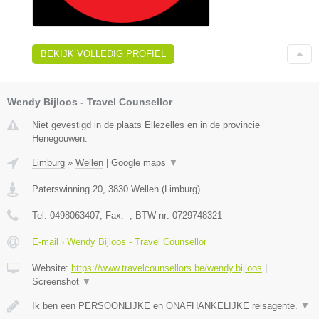
BEKIJK VOLLEDIG PROFIEL
Wendy Bijloos - Travel Counsellor
Niet gevestigd in de plaats Ellezelles en in de provincie
Henegouwen.
Limburg
»
Wellen
|
Google maps
▼
Paterswinning 20
,
3830
Wellen
(
Limburg
)
Tel:
0498063407
, Fax:
-
, BTW-nr:
0729748321
E-mail › Wendy Bijloos - Travel Counsellor
Website:
https://www.travelcounsellors.be/wendy.bijloos
|
Screenshot
▼
Ik ben een PERSOONLIJKE en ONAFHANKELIJKE reisagente.
▼