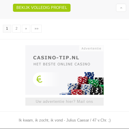
BEKIJK VOLLEDIG PROFIEL
1
2
»
»»
Uw advertentie hier? Mail ons
Ik kwam, ik zocht, ik vond - Julius Caesar / 47 v.Chr. ;)