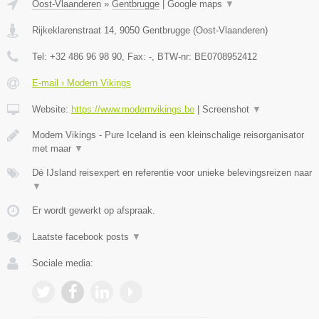
Oost-Vlaanderen
»
Gentbrugge
|
Google maps
▼
Rijkeklarenstraat 14
,
9050
Gentbrugge
(
Oost-Vlaanderen
)
Tel:
+32 486 96 98 90
, Fax:
-
, BTW-nr:
BE0708952412
E-mail › Modern Vikings
Website:
https://www.modernvikings.be
|
Screenshot
▼
Modern Vikings - Pure Iceland is een kleinschalige reisorganisator
met maar
▼
Dé IJsland reisexpert en referentie voor unieke belevingsreizen naar
▼
Er wordt gewerkt op afspraak.
Laatste facebook posts
▼
Sociale media: