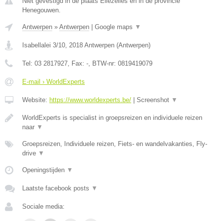
Niet gevestigd in de plaats Ellezelles en in de provincie
Henegouwen.
Antwerpen
»
Antwerpen
|
Google maps
▼
Isabellalei 3/10
,
2018
Antwerpen
(
Antwerpen
)
Tel:
03 2817927
, Fax:
-
, BTW-nr:
0819419079
E-mail › WorldExperts
Website:
https://www.worldexperts.be/
|
Screenshot
▼
WorldExperts is specialist in groepsreizen en individuele reizen
naar
▼
Groepsreizen, Individuele reizen, Fiets- en wandelvakanties, Fly-
drive
▼
Openingstijden
▼
Laatste facebook posts
▼
Sociale media: