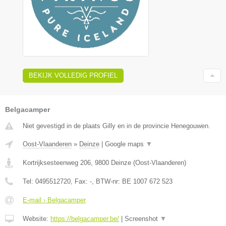
BEKIJK VOLLEDIG PROFIEL
Belgacamper
Niet gevestigd in de plaats Gilly en in de provincie Henegouwen.
Oost-Vlaanderen
»
Deinze
|
Google maps
▼
Kortrijksesteenweg 206
,
9800
Deinze
(
Oost-Vlaanderen
)
Tel:
0495512720
, Fax:
-
, BTW-nr:
BE 1007 672 523
E-mail › Belgacamper
Website:
https://belgacamper.be/
|
Screenshot
▼