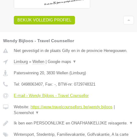
BEKIJK VOLLEDIG PROFIEL
Wendy Bijloos - Travel Counsellor
Niet gevestigd in de plaats Gilly en in de provincie Henegouwen.
Limburg
»
Wellen
|
Google maps
▼
Paterswinning 20
,
3830
Wellen
(
Limburg
)
Tel:
0498063407
, Fax:
-
, BTW-nr:
0729748321
E-mail › Wendy Bijloos - Travel Counsellor
Website:
https://www.travelcounsellors.be/wendy.bijloos
|
Screenshot
▼
Ik ben een PERSOONLIJKE en ONAFHANKELIJKE reisagente.
▼
Wintersport, Stedentrip, Familievakantie, Golfvakantie, A la carte