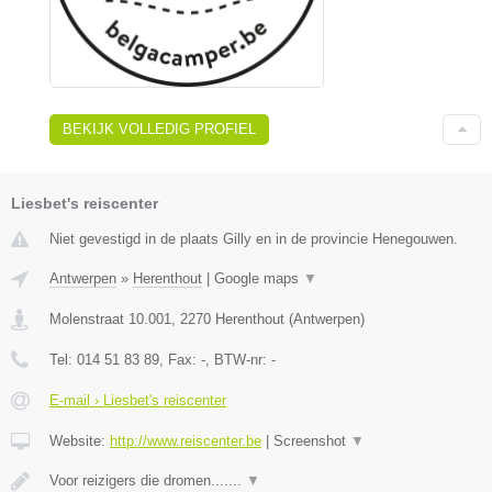
BEKIJK VOLLEDIG PROFIEL
Liesbet's reiscenter
Niet gevestigd in de plaats Gilly en in de provincie Henegouwen.
Antwerpen
»
Herenthout
|
Google maps
▼
Molenstraat 10.001
,
2270
Herenthout
(
Antwerpen
)
Tel:
014 51 83 89
, Fax:
-
, BTW-nr:
-
E-mail › Liesbet's reiscenter
Website:
http://www.reiscenter.be
|
Screenshot
▼
Voor reizigers die dromen.......
▼