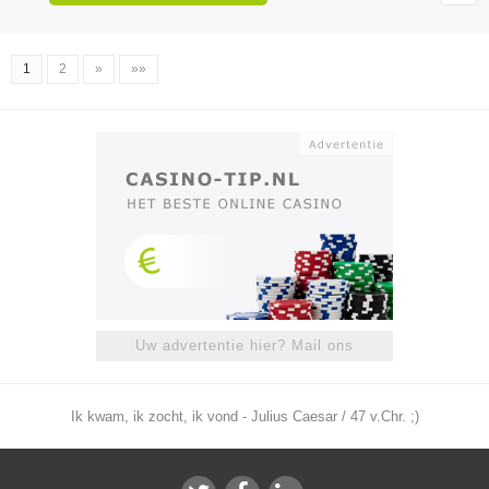
1
2
»
»»
Uw advertentie hier? Mail ons
Ik kwam, ik zocht, ik vond - Julius Caesar / 47 v.Chr. ;)