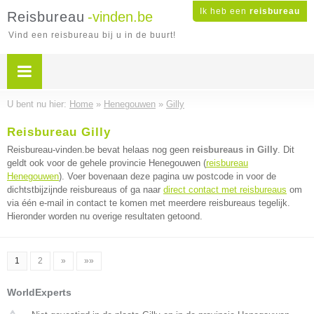
Ik heb een
reisbureau
Reisbureau
-vinden.be
Vind een reisbureau bij u in de buurt!
U bent nu hier:
Home
»
Henegouwen
»
Gilly
Reisbureau Gilly
Reisbureau-vinden.be bevat helaas nog geen
reisbureaus in Gilly
. Dit
geldt ook voor de gehele provincie Henegouwen (
reisbureau
Henegouwen
). Voer bovenaan deze pagina uw postcode in voor de
dichtstbijzijnde reisbureaus of ga naar
direct contact met reisbureaus
om
via één e-mail in contact te komen met meerdere reisbureaus tegelijk.
Hieronder worden nu overige resultaten getoond.
1
2
»
»»
WorldExperts