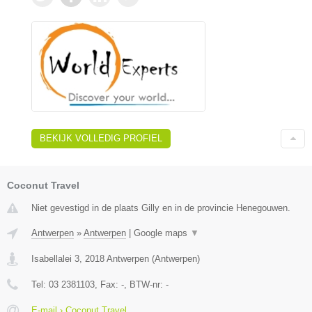
BEKIJK VOLLEDIG PROFIEL
Coconut Travel
Niet gevestigd in de plaats Gilly en in de provincie Henegouwen.
Antwerpen
»
Antwerpen
|
Google maps
▼
Isabellalei 3
,
2018
Antwerpen
(
Antwerpen
)
Tel:
03 2381103
, Fax:
-
, BTW-nr:
-
E-mail › Coconut Travel