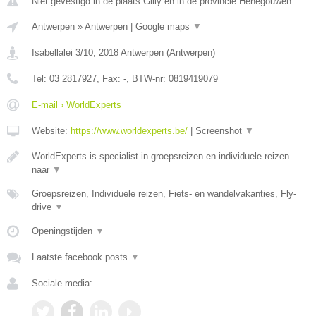
Niet gevestigd in de plaats Gilly en in de provincie Henegouwen.
Antwerpen
»
Antwerpen
|
Google maps
▼
Isabellalei 3/10
,
2018
Antwerpen
(
Antwerpen
)
Tel:
03 2817927
, Fax:
-
, BTW-nr:
0819419079
E-mail › WorldExperts
Website:
https://www.worldexperts.be/
|
Screenshot
▼
WorldExperts is specialist in groepsreizen en individuele reizen
naar
▼
Groepsreizen, Individuele reizen, Fiets- en wandelvakanties, Fly-
drive
▼
Openingstijden
▼
Laatste facebook posts
▼
Sociale media: