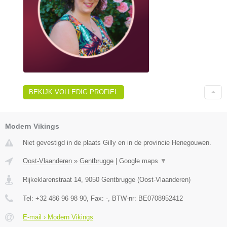
BEKIJK VOLLEDIG PROFIEL
Modern Vikings
Niet gevestigd in de plaats Gilly en in de provincie Henegouwen.
Oost-Vlaanderen
»
Gentbrugge
|
Google maps
▼
Rijkeklarenstraat 14
,
9050
Gentbrugge
(
Oost-Vlaanderen
)
Tel:
+32 486 96 98 90
, Fax:
-
, BTW-nr:
BE0708952412
E-mail › Modern Vikings