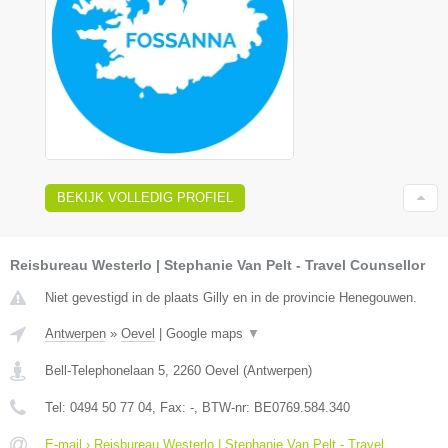
BEKIJK VOLLEDIG PROFIEL
Reisbureau Westerlo | Stephanie Van Pelt - Travel Counsellor
Niet gevestigd in de plaats Gilly en in de provincie Henegouwen.
Antwerpen
»
Oevel
|
Google maps
▼
Bell-Telephonelaan 5
,
2260
Oevel
(
Antwerpen
)
Tel:
0494 50 77 04
, Fax:
-
, BTW-nr:
BE0769.584.340
E-mail › Reisbureau Westerlo | Stephanie Van Pelt - Travel