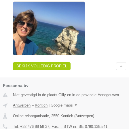
BEKIJK VOLLEDIG PROFIEL
Fossanna bv
Niet gevestigd in de plaats Gilly en in de provincie Henegouwen.
Antwerpen
»
Kontich
|
Google maps
▼
Online reisorganisatie
,
2550
Kontich
(
Antwerpen
)
Tel:
+32 476 88 58 37
, Fax:
-
, BTW-nr:
BE 0790.138.541