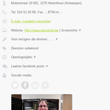
Molenstraat 10.001
,
2270
Herenthout
(
Antwerpen
)
Tel:
014 51 83 89
, Fax:
-
, BTW-nr:
-
E-mail › Liesbet's reiscenter
Website:
http://www.reiscenter.be
|
Screenshot
▼
Voor reizigers die dromen.......
▼
Diensten onbekend
Openingstijden
▼
Laatste facebook posts
▼
Sociale media: