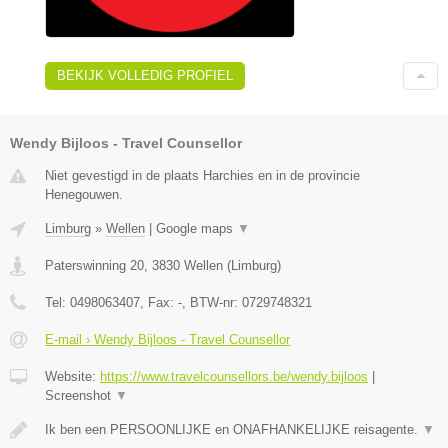
BEKIJK VOLLEDIG PROFIEL
Wendy Bijloos - Travel Counsellor
Niet gevestigd in de plaats Harchies en in de provincie
Henegouwen.
Limburg
»
Wellen
|
Google maps
▼
Paterswinning 20
,
3830
Wellen
(
Limburg
)
Tel:
0498063407
, Fax:
-
, BTW-nr:
0729748321
E-mail › Wendy Bijloos - Travel Counsellor
Website:
https://www.travelcounsellors.be/wendy.bijloos
|
Screenshot
▼
Ik ben een PERSOONLIJKE en ONAFHANKELIJKE reisagente.
▼