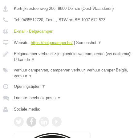
Kortrijksesteenweg 206
,
9800
Deinze
(
Oost-Vlaanderen
)
Tel:
0495512720
, Fax:
-
, BTW-nr:
BE 1007 672 523
E-mail › Belgacamper
Website:
https://belgacamper.be/
|
Screenshot
▼
Belgacamper verhuurt zijn gloednieuwe campervan (vw california)!
U kan de
▼
verhuur campervan, campervan verhuur, verhuur camper België,
verhuur
▼
Openingstijden
▼
Laatste facebook posts
▼
Sociale media: