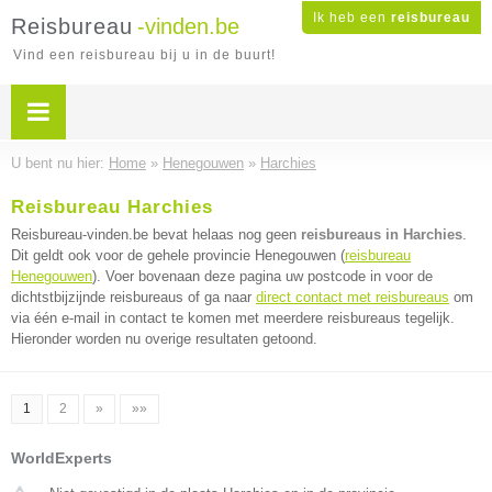
Ik heb een
reisbureau
Reisbureau
-vinden.be
Vind een reisbureau bij u in de buurt!
U bent nu hier:
Home
»
Henegouwen
»
Harchies
Reisbureau Harchies
Reisbureau-vinden.be bevat helaas nog geen
reisbureaus in Harchies
.
Dit geldt ook voor de gehele provincie Henegouwen (
reisbureau
Henegouwen
). Voer bovenaan deze pagina uw postcode in voor de
dichtstbijzijnde reisbureaus of ga naar
direct contact met reisbureaus
om
via één e-mail in contact te komen met meerdere reisbureaus tegelijk.
Hieronder worden nu overige resultaten getoond.
1
2
»
»»
WorldExperts