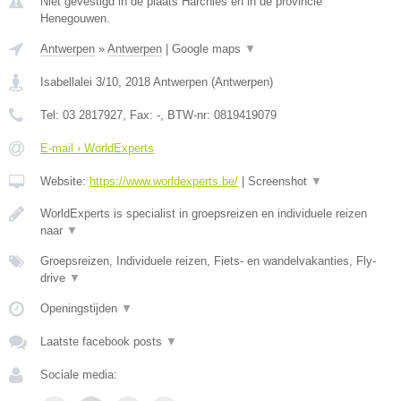
Niet gevestigd in de plaats Harchies en in de provincie
Henegouwen.
Antwerpen
»
Antwerpen
|
Google maps
▼
Isabellalei 3/10
,
2018
Antwerpen
(
Antwerpen
)
Tel:
03 2817927
, Fax:
-
, BTW-nr:
0819419079
E-mail › WorldExperts
Website:
https://www.worldexperts.be/
|
Screenshot
▼
WorldExperts is specialist in groepsreizen en individuele reizen
naar
▼
Groepsreizen, Individuele reizen, Fiets- en wandelvakanties, Fly-
drive
▼
Openingstijden
▼
Laatste facebook posts
▼
Sociale media: