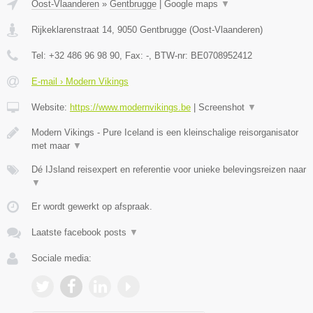
Oost-Vlaanderen
»
Gentbrugge
|
Google maps
▼
Rijkeklarenstraat 14
,
9050
Gentbrugge
(
Oost-Vlaanderen
)
Tel:
+32 486 96 98 90
, Fax:
-
, BTW-nr:
BE0708952412
E-mail › Modern Vikings
Website:
https://www.modernvikings.be
|
Screenshot
▼
Modern Vikings - Pure Iceland is een kleinschalige reisorganisator
met maar
▼
Dé IJsland reisexpert en referentie voor unieke belevingsreizen naar
▼
Er wordt gewerkt op afspraak.
Laatste facebook posts
▼
Sociale media: