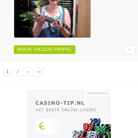
BEKIJK VOLLEDIG PROFIEL
1
2
»
»»