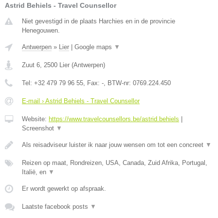
Astrid Behiels - Travel Counsellor
Niet gevestigd in de plaats Harchies en in de provincie
Henegouwen.
Antwerpen
»
Lier
|
Google maps
▼
Zuut 6
,
2500
Lier
(
Antwerpen
)
Tel:
+32 479 79 96 55
, Fax:
-
, BTW-nr:
0769.224.450
E-mail › Astrid Behiels - Travel Counsellor
Website:
https://www.travelcounsellors.be/astrid.behiels
|
Screenshot
▼
Als reisadviseur luister ik naar jouw wensen om tot een concreet
▼
Reizen op maat, Rondreizen, USA, Canada, Zuid Afrika, Portugal,
Italië, en
▼
Er wordt gewerkt op afspraak.
Laatste facebook posts
▼