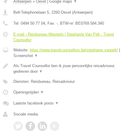
Antwerpen
»
Oevel
|
Google maps
▼
Bell-Telephonelaan 5
,
2260
Oevel
(
Antwerpen
)
Tel:
0494 50 77 04
, Fax:
-
, BTW-nr:
BE0769.584.340
E-mail › Reisbureau Westerlo | Stephanie Van Pelt - Travel
Counsellor
Website:
https://www.travelcounsellors.be/stephanie.vanpelt/
|
Screenshot
▼
Als Travel Counsellor ben ik jouw persoonlijke reisadviseur,
gedreven door
▼
Diensten: Reisbureau, Reisadviseur
Openingstijden
▼
Laatste facebook posts
▼
Sociale media: