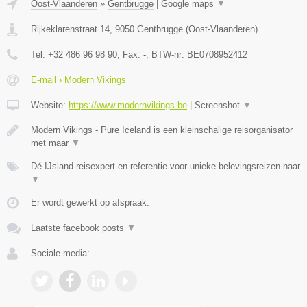
Oost-Vlaanderen
»
Gentbrugge
|
Google maps
▼
Rijkeklarenstraat 14
,
9050
Gentbrugge
(
Oost-Vlaanderen
)
Tel:
+32 486 96 98 90
, Fax:
-
, BTW-nr:
BE0708952412
E-mail › Modern Vikings
Website:
https://www.modernvikings.be
|
Screenshot
▼
Modern Vikings - Pure Iceland is een kleinschalige reisorganisator
met maar
▼
Dé IJsland reisexpert en referentie voor unieke belevingsreizen naar
▼
Er wordt gewerkt op afspraak.
Laatste facebook posts
▼
Sociale media: