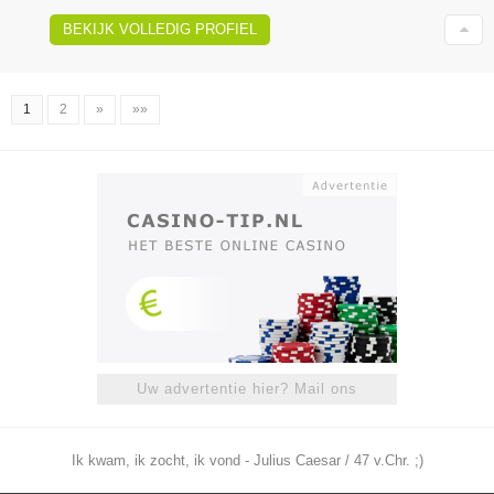
BEKIJK VOLLEDIG PROFIEL
1
2
»
»»
Uw advertentie hier? Mail ons
Ik kwam, ik zocht, ik vond - Julius Caesar / 47 v.Chr. ;)