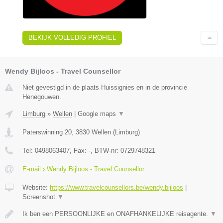
BEKIJK VOLLEDIG PROFIEL
Wendy Bijloos - Travel Counsellor
Niet gevestigd in de plaats Huissignies en in de provincie
Henegouwen.
Limburg
»
Wellen
|
Google maps
▼
Paterswinning 20
,
3830
Wellen
(
Limburg
)
Tel:
0498063407
, Fax:
-
, BTW-nr:
0729748321
E-mail › Wendy Bijloos - Travel Counsellor
Website:
https://www.travelcounsellors.be/wendy.bijloos
|
Screenshot
▼
Ik ben een PERSOONLIJKE en ONAFHANKELIJKE reisagente.
▼