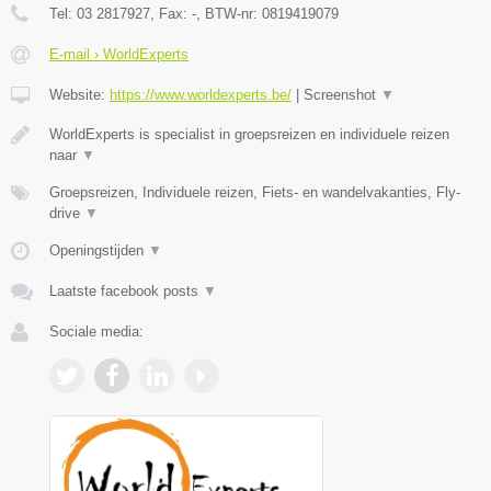
Tel:
03 2817927
, Fax:
-
, BTW-nr:
0819419079
E-mail › WorldExperts
Website:
https://www.worldexperts.be/
|
Screenshot
▼
WorldExperts is specialist in groepsreizen en individuele reizen
naar
▼
Groepsreizen, Individuele reizen, Fiets- en wandelvakanties, Fly-
drive
▼
Openingstijden
▼
Laatste facebook posts
▼
Sociale media: