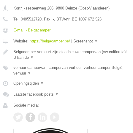
Kortrijksesteenweg 206
,
9800
Deinze
(
Oost-Vlaanderen
)
Tel:
0495512720
, Fax:
-
, BTW-nr:
BE 1007 672 523
E-mail › Belgacamper
Website:
https://belgacamper.be/
|
Screenshot
▼
Belgacamper verhuurt zijn gloednieuwe campervan (vw california)!
U kan de
▼
verhuur campervan, campervan verhuur, verhuur camper België,
verhuur
▼
Openingstijden
▼
Laatste facebook posts
▼
Sociale media: