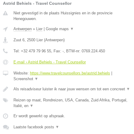
Astrid Behiels - Travel Counsellor
Niet gevestigd in de plaats Huissignies en in de provincie
Henegouwen.
Antwerpen
»
Lier
|
Google maps
▼
Zuut 6
,
2500
Lier
(
Antwerpen
)
Tel:
+32 479 79 96 55
, Fax:
-
, BTW-nr:
0769.224.450
E-mail › Astrid Behiels - Travel Counsellor
Website:
https://www.travelcounsellors.be/astrid.behiels
|
Screenshot
▼
Als reisadviseur luister ik naar jouw wensen om tot een concreet
▼
Reizen op maat, Rondreizen, USA, Canada, Zuid Afrika, Portugal,
Italië, en
▼
Er wordt gewerkt op afspraak.
Laatste facebook posts
▼