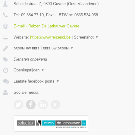
Scheldestraat 7
,
9890
Gavere
(
Oost-Vlaanderen
)
Tel:
09 384 77 10
, Fax:
-
, BTW-nr:
0865.534.958
E-mail › Reizen De Lathauwer Gavere
Website:
https://www.reizendl.be
|
Screenshot
▼
ᴅʀᴏᴏᴍ ᴜᴡ ʀᴇɪs | ʀᴇɪs ᴜᴡ ᴅʀᴏᴏᴍ
▼
Diensten onbekend
Openingstijden
▼
Laatste facebook posts
▼
Sociale media: