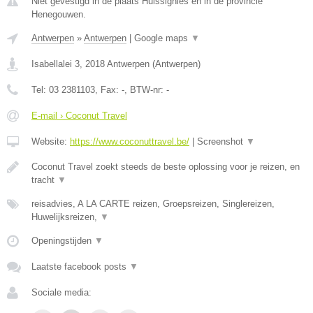
Niet gevestigd in de plaats Huissignies en in de provincie
Henegouwen.
Antwerpen
»
Antwerpen
|
Google maps
▼
Isabellalei 3
,
2018
Antwerpen
(
Antwerpen
)
Tel:
03 2381103
, Fax:
-
, BTW-nr:
-
E-mail › Coconut Travel
Website:
https://www.coconuttravel.be/
|
Screenshot
▼
Coconut Travel zoekt steeds de beste oplossing voor je reizen, en
tracht
▼
reisadvies, A LA CARTE reizen, Groepsreizen, Singlereizen,
Huwelijksreizen,
▼
Openingstijden
▼
Laatste facebook posts
▼
Sociale media: