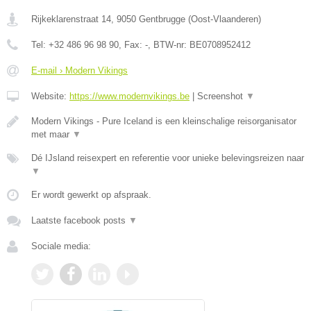
Rijkeklarenstraat 14
,
9050
Gentbrugge
(
Oost-Vlaanderen
)
Tel:
+32 486 96 98 90
, Fax:
-
, BTW-nr:
BE0708952412
E-mail › Modern Vikings
Website:
https://www.modernvikings.be
|
Screenshot
▼
Modern Vikings - Pure Iceland is een kleinschalige reisorganisator
met maar
▼
Dé IJsland reisexpert en referentie voor unieke belevingsreizen naar
▼
Er wordt gewerkt op afspraak.
Laatste facebook posts
▼
Sociale media: