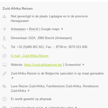
Zuid-Afrika Reizen
Niet gevestigd in de plaats Laplaigne en in de provincie
Henegouwen.
Antwerpen
»
Brecht
|
Google maps
▼
Dennenlaan 102A
,
2960
Brecht
(
Antwerpen
)
Tel:
+32 (0)486 801 821
, Fax:
-
, BTW-nr:
0670.521.606
E-mail › Zuid-Afrika Reizen
Website:
https://zuid-afrikareizen.be/
|
Screenshot
▼
Zuid-Afrika Reizen is de Belgische specialist in op maat gemaakte
▼
Luxe Reizen Zuid-Afrika, Familiereizen Zuid-Afrika, Rondreizen
Zuid-Afrika
▼
Er wordt gewerkt op afspraak.
Laatste facebook posts
▼
|
Introductie video
▼