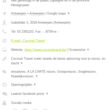
Niet gevestigd in de plaats Laplaigne en in de provincie
Henegouwen.
Antwerpen
»
Antwerpen
|
Google maps
▼
Isabellalei 3
,
2018
Antwerpen
(
Antwerpen
)
Tel:
03 2381103
, Fax:
-
, BTW-nr:
-
E-mail › Coconut Travel
Website:
https://www.coconuttravel.be/
|
Screenshot
▼
Coconut Travel zoekt steeds de beste oplossing voor je reizen, en
tracht
▼
reisadvies, A LA CARTE reizen, Groepsreizen, Singlereizen,
Huwelijksreizen,
▼
Openingstijden
▼
Laatste facebook posts
▼
Sociale media: