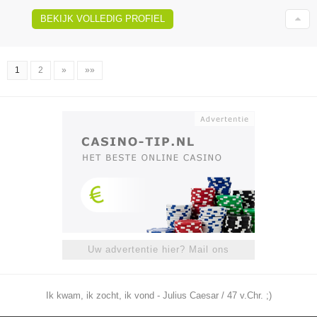
BEKIJK VOLLEDIG PROFIEL
1
2
»
»»
Uw advertentie hier? Mail ons
Ik kwam, ik zocht, ik vond - Julius Caesar / 47 v.Chr. ;)