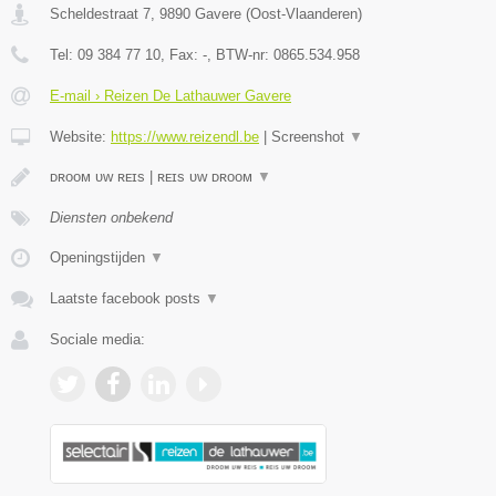
Scheldestraat 7
,
9890
Gavere
(
Oost-Vlaanderen
)
Tel:
09 384 77 10
, Fax:
-
, BTW-nr:
0865.534.958
E-mail › Reizen De Lathauwer Gavere
Website:
https://www.reizendl.be
|
Screenshot
▼
ᴅʀᴏᴏᴍ ᴜᴡ ʀᴇɪs | ʀᴇɪs ᴜᴡ ᴅʀᴏᴏᴍ
▼
Diensten onbekend
Openingstijden
▼
Laatste facebook posts
▼
Sociale media: