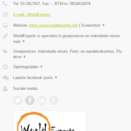
Tel:
03 2817927
, Fax:
-
, BTW-nr:
0819419079
E-mail › WorldExperts
Website:
https://www.worldexperts.be/
|
Screenshot
▼
WorldExperts is specialist in groepsreizen en individuele reizen
naar
▼
Groepsreizen, Individuele reizen, Fiets- en wandelvakanties, Fly-
drive
▼
Openingstijden
▼
Laatste facebook posts
▼
Sociale media: