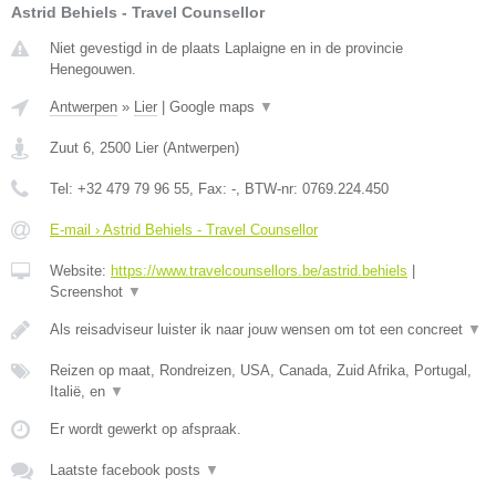
Astrid Behiels - Travel Counsellor
Niet gevestigd in de plaats Laplaigne en in de provincie
Henegouwen.
Antwerpen
»
Lier
|
Google maps
▼
Zuut 6
,
2500
Lier
(
Antwerpen
)
Tel:
+32 479 79 96 55
, Fax:
-
, BTW-nr:
0769.224.450
E-mail › Astrid Behiels - Travel Counsellor
Website:
https://www.travelcounsellors.be/astrid.behiels
|
Screenshot
▼
Als reisadviseur luister ik naar jouw wensen om tot een concreet
▼
Reizen op maat, Rondreizen, USA, Canada, Zuid Afrika, Portugal,
Italië, en
▼
Er wordt gewerkt op afspraak.
Laatste facebook posts
▼