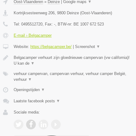
Oost-Vlaanderen
»
Deinze
|
Google maps
▼
Kortrijksesteenweg 206
,
9800
Deinze
(
Oost-Vlaanderen
)
Tel:
0495512720
, Fax:
-
, BTW-nr:
BE 1007 672 523
E-mail › Belgacamper
Website:
https://belgacamper.be/
|
Screenshot
▼
Belgacamper verhuurt zijn gloednieuwe campervan (vw california)!
U kan de
▼
verhuur campervan, campervan verhuur, verhuur camper België,
verhuur
▼
Openingstijden
▼
Laatste facebook posts
▼
Sociale media: