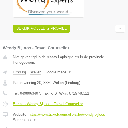
BEKIJK VOLLEDIG PROFIEL
Wendy Bijloos - Travel Counsellor
Niet gevestigd in de plaats Laplaigne en in de provincie
Henegouwen.
Limburg
»
Wellen
|
Google maps
▼
Paterswinning 20
,
3830
Wellen
(
Limburg
)
Tel:
0498063407
, Fax:
-
, BTW-nr:
0729748321
E-mail › Wendy Bijloos - Travel Counsellor
Website:
https://www.travelcounsellors.be/wendy.bijloos
|
Screenshot
▼