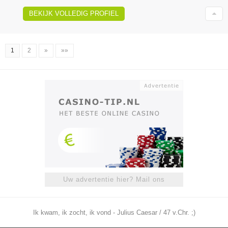
BEKIJK VOLLEDIG PROFIEL
1
2
»
»»
Uw advertentie hier? Mail ons
Ik kwam, ik zocht, ik vond - Julius Caesar / 47 v.Chr. ;)