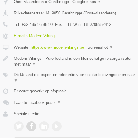
Oost-Vlaanderen
»
Gentbrugge
|
Google maps
▼
Rijkeklarenstraat 14
,
9050
Gentbrugge
(
Oost-Vlaanderen
)
Tel:
+32 486 96 98 90
, Fax:
-
, BTW-nr:
BE0708952412
E-mail › Modern Vikings
Website:
https://www.modernvikings.be
|
Screenshot
▼
Modern Vikings - Pure Iceland is een kleinschalige reisorganisator
met maar
▼
Dé IJsland reisexpert en referentie voor unieke belevingsreizen naar
▼
Er wordt gewerkt op afspraak.
Laatste facebook posts
▼
Sociale media: