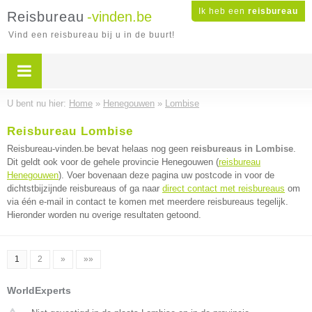
Ik heb een
reisbureau
Reisbureau
-vinden.be
Vind een reisbureau bij u in de buurt!
U bent nu hier:
Home
»
Henegouwen
»
Lombise
Reisbureau Lombise
Reisbureau-vinden.be bevat helaas nog geen
reisbureaus in Lombise
.
Dit geldt ook voor de gehele provincie Henegouwen (
reisbureau
Henegouwen
). Voer bovenaan deze pagina uw postcode in voor de
dichtstbijzijnde reisbureaus of ga naar
direct contact met reisbureaus
om
via één e-mail in contact te komen met meerdere reisbureaus tegelijk.
Hieronder worden nu overige resultaten getoond.
1
2
»
»»
WorldExperts