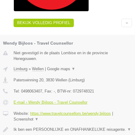
BEKIJK VOLLEDIG PROFIEL
Wendy Bijloos - Travel Counsellor
Niet gevestigd in de plaats Lombise en in de provincie
Henegouwen.
Limburg
»
Wellen
|
Google maps
▼
Paterswinning 20
,
3830
Wellen
(
Limburg
)
Tel:
0498063407
, Fax:
-
, BTW-nr:
0729748321
E-mail › Wendy Bijloos - Travel Counsellor
Website:
https://www.travelcounsellors.be/wendy.bijloos
|
Screenshot
▼
Ik ben een PERSOONLIJKE en ONAFHANKELIJKE reisagente.
▼