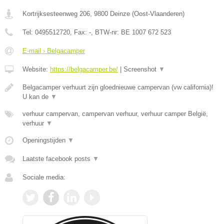
Kortrijksesteenweg 206
,
9800
Deinze
(
Oost-Vlaanderen
)
Tel:
0495512720
, Fax:
-
, BTW-nr:
BE 1007 672 523
E-mail › Belgacamper
Website:
https://belgacamper.be/
|
Screenshot
▼
Belgacamper verhuurt zijn gloednieuwe campervan (vw california)!
U kan de
▼
verhuur campervan, campervan verhuur, verhuur camper België,
verhuur
▼
Openingstijden
▼
Laatste facebook posts
▼
Sociale media: