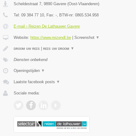
Scheldestraat 7
,
9890
Gavere
(
Oost-Vlaanderen
)
Tel:
09 384 77 10
, Fax:
-
, BTW-nr:
0865.534.958
E-mail › Reizen De Lathauwer Gavere
Website:
https://www.reizendl.be
|
Screenshot
▼
ᴅʀᴏᴏᴍ ᴜᴡ ʀᴇɪs | ʀᴇɪs ᴜᴡ ᴅʀᴏᴏᴍ
▼
Diensten onbekend
Openingstijden
▼
Laatste facebook posts
▼
Sociale media: