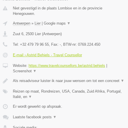
Niet gevestigd in de plaats Lombise en in de provincie
Henegouwen.
Antwerpen
»
Lier
|
Google maps
▼
Zuut 6
,
2500
Lier
(
Antwerpen
)
Tel:
+32 479 79 96 55
, Fax:
-
, BTW-nr:
0769.224.450
E-mail › Astrid Behiels - Travel Counsellor
Website:
https://www.travelcounsellors.be/astrid.behiels
|
Screenshot
▼
Als reisadviseur luister ik naar jouw wensen om tot een concreet
▼
Reizen op maat, Rondreizen, USA, Canada, Zuid Afrika, Portugal,
Italië, en
▼
Er wordt gewerkt op afspraak.
Laatste facebook posts
▼
Sociale media: