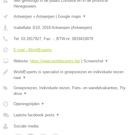
Niet gevestigd in de plaats Lombise en in de provincie
Henegouwen.
Antwerpen
»
Antwerpen
|
Google maps
▼
Isabellalei 3/10
,
2018
Antwerpen
(
Antwerpen
)
Tel:
03 2817927
, Fax:
-
, BTW-nr:
0819419079
E-mail › WorldExperts
Website:
https://www.worldexperts.be/
|
Screenshot
▼
WorldExperts is specialist in groepsreizen en individuele reizen
naar
▼
Groepsreizen, Individuele reizen, Fiets- en wandelvakanties, Fly-
drive
▼
Openingstijden
▼
Laatste facebook posts
▼
Sociale media: