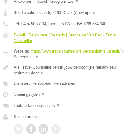
Antwerpen
»
Oevel
|
Google maps
▼
Bell-Telephonelaan 5
,
2260
Oevel
(
Antwerpen
)
Tel:
0494 50 77 04
, Fax:
-
, BTW-nr:
BE0769.584.340
E-mail › Reisbureau Westerlo | Stephanie Van Pelt - Travel
Counsellor
Website:
https://www.travelcounsellors.be/stephanie.vanpelt/
|
Screenshot
▼
Als Travel Counsellor ben ik jouw persoonlijke reisadviseur,
gedreven door
▼
Diensten: Reisbureau, Reisadviseur
Openingstijden
▼
Laatste facebook posts
▼
Sociale media: