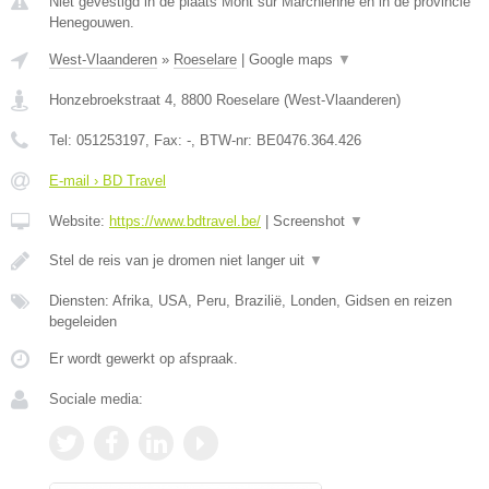
Niet gevestigd in de plaats Mont sur Marchienne en in de provincie
Henegouwen.
West-Vlaanderen
»
Roeselare
|
Google maps
▼
Honzebroekstraat 4
,
8800
Roeselare
(
West-Vlaanderen
)
Tel:
051253197
, Fax:
-
, BTW-nr:
BE0476.364.426
E-mail › BD Travel
Website:
https://www.bdtravel.be/
|
Screenshot
▼
Stel de reis van je dromen niet langer uit
▼
Diensten: Afrika, USA, Peru, Brazilië, Londen, Gidsen en reizen
begeleiden
Er wordt gewerkt op afspraak.
Sociale media: