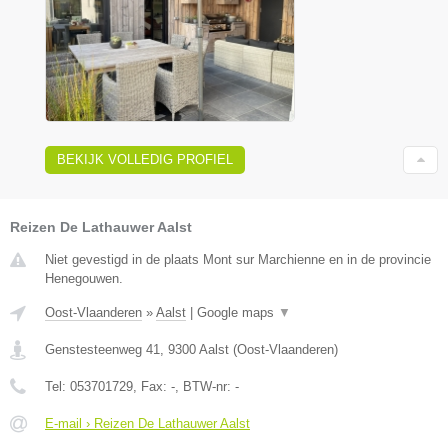
BEKIJK VOLLEDIG PROFIEL
Reizen De Lathauwer Aalst
Niet gevestigd in de plaats Mont sur Marchienne en in de provincie
Henegouwen.
Oost-Vlaanderen
»
Aalst
|
Google maps
▼
Genstesteenweg 41
,
9300
Aalst
(
Oost-Vlaanderen
)
Tel:
053701729
, Fax:
-
, BTW-nr:
-
E-mail › Reizen De Lathauwer Aalst