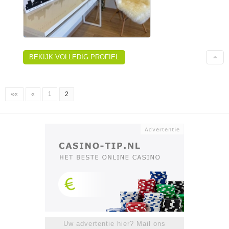
BEKIJK VOLLEDIG PROFIEL
««
«
1
2
Uw advertentie hier? Mail ons