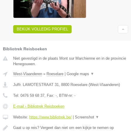
BEKIJK VOLLEDIG PROFIEL
Bibliotrek Reisboeken
Niet gevestigd in de plaats Mont sur Marchienne en in de provincie
Henegouwen.
West-Vlaanderen
»
Roeselare
|
Google maps
▼
Juffr. LAMOTESTRAAT 31
,
8800
Roeselare
(
West-Vlaanderen
)
Tel:
0476 59 68 37
, Fax:
-
, BTW-nr:
-
E-mail › Bibliotrek Reisboeken
Website:
https://www.bibliotrek.be/
|
Screenshot
▼
Gaat u op reis? Vergeet dan niet om een kijkje te nemen op