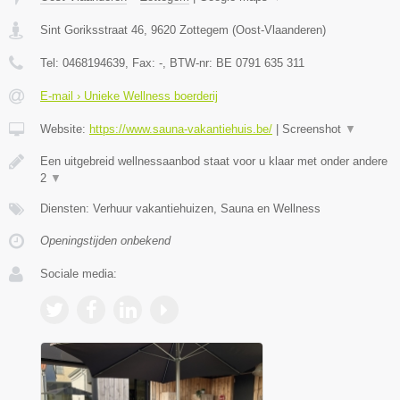
Sint Goriksstraat 46
,
9620
Zottegem
(
Oost-Vlaanderen
)
Tel:
0468194639
, Fax:
-
, BTW-nr:
BE 0791 635 311
E-mail › Unieke Wellness boerderij
Website:
https://www.sauna-vakantiehuis.be/
|
Screenshot
▼
Een uitgebreid wellnessaanbod staat voor u klaar met onder andere
2
▼
Diensten: Verhuur vakantiehuizen, Sauna en Wellness
Openingstijden onbekend
Sociale media: