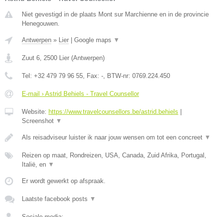
Niet gevestigd in de plaats Mont sur Marchienne en in de provincie
Henegouwen.
Antwerpen
»
Lier
|
Google maps
▼
Zuut 6
,
2500
Lier
(
Antwerpen
)
Tel:
+32 479 79 96 55
, Fax:
-
, BTW-nr:
0769.224.450
E-mail › Astrid Behiels - Travel Counsellor
Website:
https://www.travelcounsellors.be/astrid.behiels
|
Screenshot
▼
Als reisadviseur luister ik naar jouw wensen om tot een concreet
▼
Reizen op maat, Rondreizen, USA, Canada, Zuid Afrika, Portugal,
Italië, en
▼
Er wordt gewerkt op afspraak.
Laatste facebook posts
▼
Sociale media: