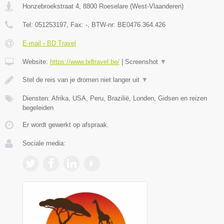
Honzebroekstraat 4
,
8800
Roeselare
(
West-Vlaanderen
)
Tel:
051253197
, Fax:
-
, BTW-nr:
BE0476.364.426
E-mail › BD Travel
Website:
https://www.bdtravel.be/
|
Screenshot
▼
Stel de reis van je dromen niet langer uit
▼
Diensten: Afrika, USA, Peru, Brazilië, Londen, Gidsen en reizen
begeleiden
Er wordt gewerkt op afspraak.
Sociale media: