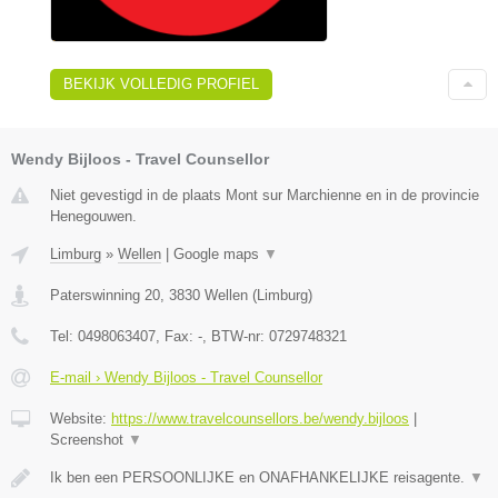
BEKIJK VOLLEDIG PROFIEL
Wendy Bijloos - Travel Counsellor
Niet gevestigd in de plaats Mont sur Marchienne en in de provincie
Henegouwen.
Limburg
»
Wellen
|
Google maps
▼
Paterswinning 20
,
3830
Wellen
(
Limburg
)
Tel:
0498063407
, Fax:
-
, BTW-nr:
0729748321
E-mail › Wendy Bijloos - Travel Counsellor
Website:
https://www.travelcounsellors.be/wendy.bijloos
|
Screenshot
▼
Ik ben een PERSOONLIJKE en ONAFHANKELIJKE reisagente.
▼