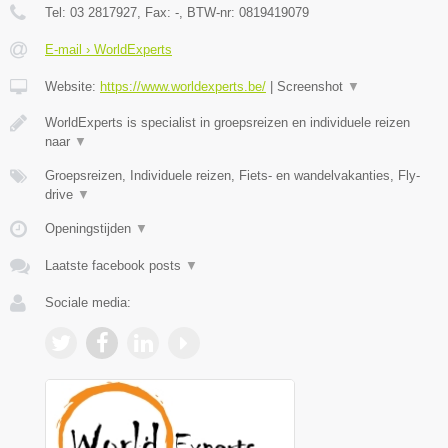
Tel:
03 2817927
, Fax:
-
, BTW-nr:
0819419079
E-mail › WorldExperts
Website:
https://www.worldexperts.be/
|
Screenshot
▼
WorldExperts is specialist in groepsreizen en individuele reizen
naar
▼
Groepsreizen, Individuele reizen, Fiets- en wandelvakanties, Fly-
drive
▼
Openingstijden
▼
Laatste facebook posts
▼
Sociale media: