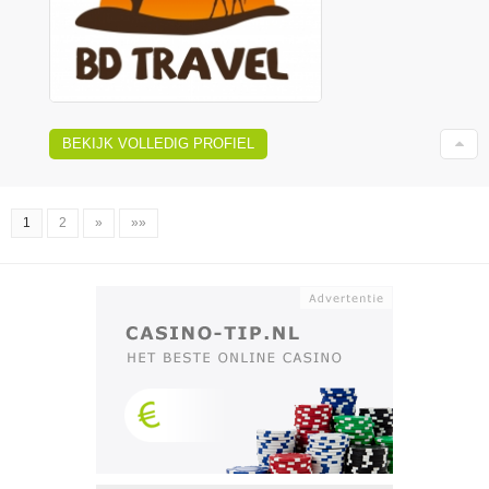
BEKIJK VOLLEDIG PROFIEL
1
2
»
»»