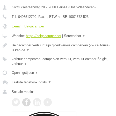
Kortrijksesteenweg 206
,
9800
Deinze
(
Oost-Vlaanderen
)
Tel:
0495512720
, Fax:
-
, BTW-nr:
BE 1007 672 523
E-mail › Belgacamper
Website:
https://belgacamper.be/
|
Screenshot
▼
Belgacamper verhuurt zijn gloednieuwe campervan (vw california)!
U kan de
▼
verhuur campervan, campervan verhuur, verhuur camper België,
verhuur
▼
Openingstijden
▼
Laatste facebook posts
▼
Sociale media: