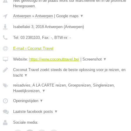
Niet gevestigd in de plaats Mont sur Marchienne en in de provincie
Henegouwen.
Antwerpen
»
Antwerpen
|
Google maps
▼
Isabellalei 3
,
2018
Antwerpen
(
Antwerpen
)
Tel:
03 2381103
, Fax:
-
, BTW-nr:
-
E-mail › Coconut Travel
Website:
https://www.coconuttravel.be/
|
Screenshot
▼
Coconut Travel zoekt steeds de beste oplossing voor je reizen, en
tracht
▼
reisadvies, A LA CARTE reizen, Groepsreizen, Singlereizen,
Huwelijksreizen,
▼
Openingstijden
▼
Laatste facebook posts
▼
Sociale media: