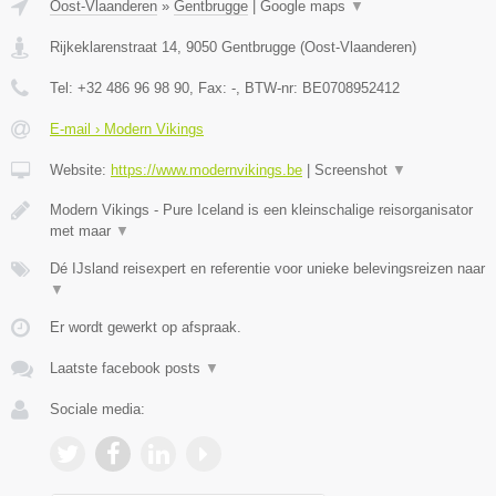
Oost-Vlaanderen
»
Gentbrugge
|
Google maps
▼
Rijkeklarenstraat 14
,
9050
Gentbrugge
(
Oost-Vlaanderen
)
Tel:
+32 486 96 98 90
, Fax:
-
, BTW-nr:
BE0708952412
E-mail › Modern Vikings
Website:
https://www.modernvikings.be
|
Screenshot
▼
Modern Vikings - Pure Iceland is een kleinschalige reisorganisator
met maar
▼
Dé IJsland reisexpert en referentie voor unieke belevingsreizen naar
▼
Er wordt gewerkt op afspraak.
Laatste facebook posts
▼
Sociale media: