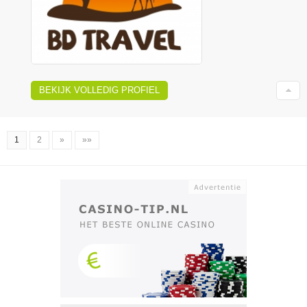
BEKIJK VOLLEDIG PROFIEL
1
2
»
»»