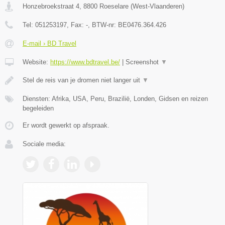
Honzebroekstraat 4
,
8800
Roeselare
(
West-Vlaanderen
)
Tel:
051253197
, Fax:
-
, BTW-nr:
BE0476.364.426
E-mail › BD Travel
Website:
https://www.bdtravel.be/
|
Screenshot
▼
Stel de reis van je dromen niet langer uit
▼
Diensten: Afrika, USA, Peru, Brazilië, Londen, Gidsen en reizen
begeleiden
Er wordt gewerkt op afspraak.
Sociale media: