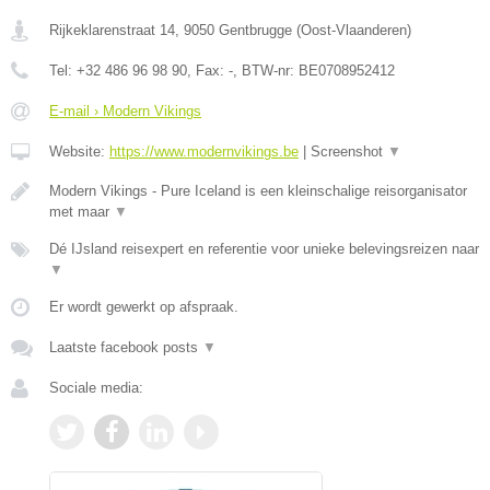
Rijkeklarenstraat 14
,
9050
Gentbrugge
(
Oost-Vlaanderen
)
Tel:
+32 486 96 98 90
, Fax:
-
, BTW-nr:
BE0708952412
E-mail › Modern Vikings
Website:
https://www.modernvikings.be
|
Screenshot
▼
Modern Vikings - Pure Iceland is een kleinschalige reisorganisator
met maar
▼
Dé IJsland reisexpert en referentie voor unieke belevingsreizen naar
▼
Er wordt gewerkt op afspraak.
Laatste facebook posts
▼
Sociale media: