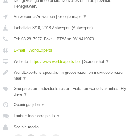
Niet gevestigd in de plaats Nouvelles en in de provincie
Henegouwen.
Antwerpen
»
Antwerpen
|
Google maps
▼
Isabellalei 3/10
,
2018
Antwerpen
(
Antwerpen
)
Tel:
03 2817927
, Fax:
-
, BTW-nr:
0819419079
E-mail › WorldExperts
Website:
https://www.worldexperts.be/
|
Screenshot
▼
WorldExperts is specialist in groepsreizen en individuele reizen
naar
▼
Groepsreizen, Individuele reizen, Fiets- en wandelvakanties, Fly-
drive
▼
Openingstijden
▼
Laatste facebook posts
▼
Sociale media: