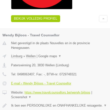
BEKIJK VOLLEDIG PROFIEL
Wendy Bijloos - Travel Counsellor
Niet gevestigd in de plaats Nouvelles en in de provincie
Henegouwen.
Limburg
»
Wellen
|
Google maps
▼
Paterswinning 20
,
3830
Wellen
(
Limburg
)
Tel:
0498063407
, Fax:
-
, BTW-nr:
0729748321
E-mail › Wendy Bijloos - Travel Counsellor
Website:
https://www.travelcounsellors.be/wendy.bijloos
|
Screenshot
▼
Ik ben een PERSOONLIJKE en ONAFHANKELIJKE reisagente.
▼