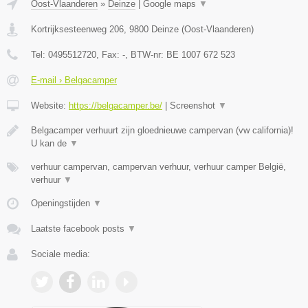
Oost-Vlaanderen
»
Deinze
|
Google maps
▼
Kortrijksesteenweg 206
,
9800
Deinze
(
Oost-Vlaanderen
)
Tel:
0495512720
, Fax:
-
, BTW-nr:
BE 1007 672 523
E-mail › Belgacamper
Website:
https://belgacamper.be/
|
Screenshot
▼
Belgacamper verhuurt zijn gloednieuwe campervan (vw california)!
U kan de
▼
verhuur campervan, campervan verhuur, verhuur camper België,
verhuur
▼
Openingstijden
▼
Laatste facebook posts
▼
Sociale media: