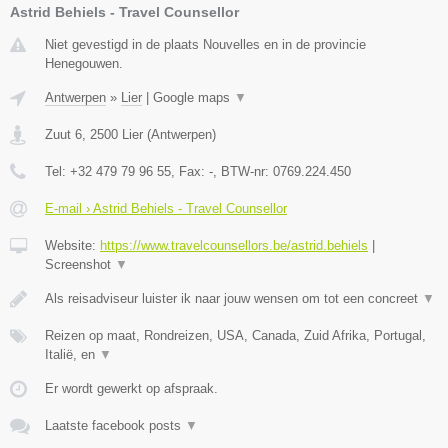
Astrid Behiels - Travel Counsellor
Niet gevestigd in de plaats Nouvelles en in de provincie
Henegouwen.
Antwerpen
»
Lier
|
Google maps
▼
Zuut 6
,
2500
Lier
(
Antwerpen
)
Tel:
+32 479 79 96 55
, Fax:
-
, BTW-nr:
0769.224.450
E-mail › Astrid Behiels - Travel Counsellor
Website:
https://www.travelcounsellors.be/astrid.behiels
|
Screenshot
▼
Als reisadviseur luister ik naar jouw wensen om tot een concreet
▼
Reizen op maat, Rondreizen, USA, Canada, Zuid Afrika, Portugal,
Italië, en
▼
Er wordt gewerkt op afspraak.
Laatste facebook posts
▼