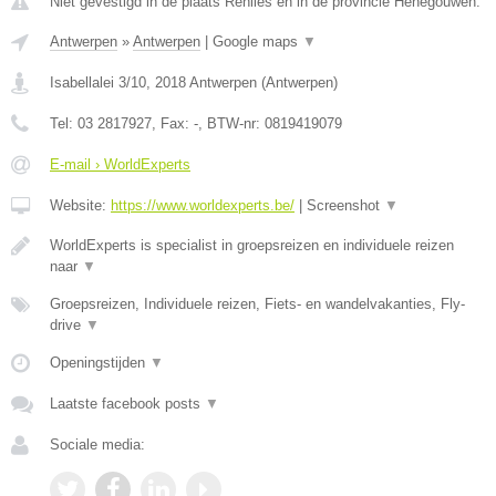
Niet gevestigd in de plaats Renlies en in de provincie Henegouwen.
Antwerpen
»
Antwerpen
|
Google maps
▼
Isabellalei 3/10
,
2018
Antwerpen
(
Antwerpen
)
Tel:
03 2817927
, Fax:
-
, BTW-nr:
0819419079
E-mail › WorldExperts
Website:
https://www.worldexperts.be/
|
Screenshot
▼
WorldExperts is specialist in groepsreizen en individuele reizen
naar
▼
Groepsreizen, Individuele reizen, Fiets- en wandelvakanties, Fly-
drive
▼
Openingstijden
▼
Laatste facebook posts
▼
Sociale media: