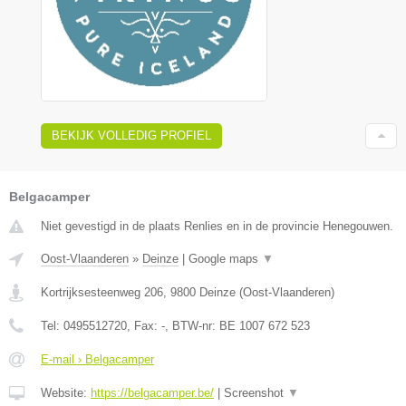
BEKIJK VOLLEDIG PROFIEL
Belgacamper
Niet gevestigd in de plaats Renlies en in de provincie Henegouwen.
Oost-Vlaanderen
»
Deinze
|
Google maps
▼
Kortrijksesteenweg 206
,
9800
Deinze
(
Oost-Vlaanderen
)
Tel:
0495512720
, Fax:
-
, BTW-nr:
BE 1007 672 523
E-mail › Belgacamper
Website:
https://belgacamper.be/
|
Screenshot
▼