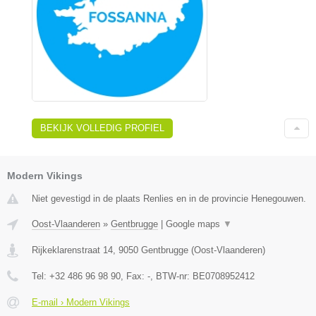
BEKIJK VOLLEDIG PROFIEL
Modern Vikings
Niet gevestigd in de plaats Renlies en in de provincie Henegouwen.
Oost-Vlaanderen
»
Gentbrugge
|
Google maps
▼
Rijkeklarenstraat 14
,
9050
Gentbrugge
(
Oost-Vlaanderen
)
Tel:
+32 486 96 98 90
, Fax:
-
, BTW-nr:
BE0708952412
E-mail › Modern Vikings