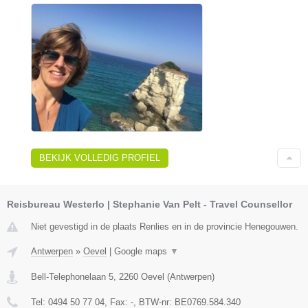
BEKIJK VOLLEDIG PROFIEL
Reisbureau Westerlo | Stephanie Van Pelt - Travel Counsellor
Niet gevestigd in de plaats Renlies en in de provincie Henegouwen.
Antwerpen
»
Oevel
|
Google maps
▼
Bell-Telephonelaan 5
,
2260
Oevel
(
Antwerpen
)
Tel:
0494 50 77 04
, Fax:
-
, BTW-nr:
BE0769.584.340