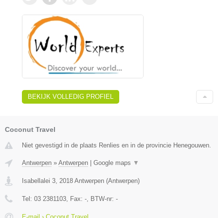
BEKIJK VOLLEDIG PROFIEL
Coconut Travel
Niet gevestigd in de plaats Renlies en in de provincie Henegouwen.
Antwerpen
»
Antwerpen
|
Google maps
▼
Isabellalei 3
,
2018
Antwerpen
(
Antwerpen
)
Tel:
03 2381103
, Fax:
-
, BTW-nr:
-
E-mail › Coconut Travel