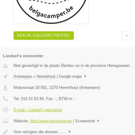
BEKIJK VOLLEDIG PROFIEL
Liesbet's reiscenter
Niet gevestigd in de plaats Renlies en in de provincie Henegouwen.
Antwerpen
»
Herenthout
|
Google maps
▼
Molenstraat 10.001
,
2270
Herenthout
(
Antwerpen
)
Tel:
014 51 83 89
, Fax:
-
, BTW-nr:
-
E-mail › Liesbet's reiscenter
Website:
http://www.reiscenter.be
|
Screenshot
▼
Voor reizigers die dromen.......
▼