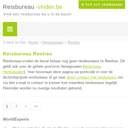
Ik heb een
reisbureau
Reisbureau
-vinden.be
Vind een reisbureau bij u in de buurt!
U bent nu hier:
Home
»
Henegouwen
»
Renlies
Reisbureau Renlies
Reisbureau-vinden.be bevat helaas nog geen
reisbureaus in Renlies
. Dit
geldt ook voor de gehele provincie Henegouwen (
reisbureau
Henegouwen
). Voer bovenaan deze pagina uw postcode in voor de
dichtstbijzijnde reisbureaus of ga naar
direct contact met reisbureaus
om
via één e-mail in contact te komen met meerdere reisbureaus tegelijk.
Hieronder worden nu overige resultaten getoond.
1
2
»
»»
WorldExperts