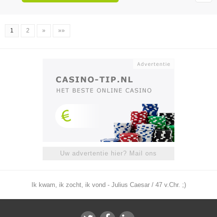
1
2
»
»»
Uw advertentie hier? Mail ons
Ik kwam, ik zocht, ik vond - Julius Caesar / 47 v.Chr. ;)