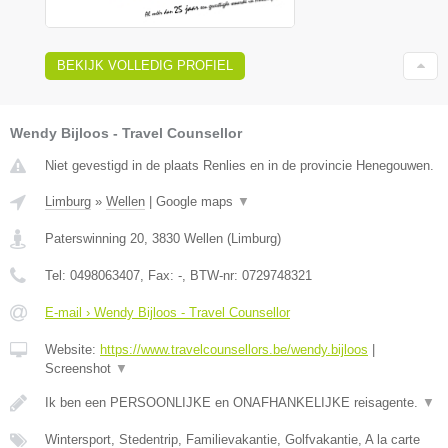
BEKIJK VOLLEDIG PROFIEL
Wendy Bijloos - Travel Counsellor
Niet gevestigd in de plaats Renlies en in de provincie Henegouwen.
Limburg
»
Wellen
|
Google maps
▼
Paterswinning 20
,
3830
Wellen
(
Limburg
)
Tel:
0498063407
, Fax:
-
, BTW-nr:
0729748321
E-mail › Wendy Bijloos - Travel Counsellor
Website:
https://www.travelcounsellors.be/wendy.bijloos
|
Screenshot
▼
Ik ben een PERSOONLIJKE en ONAFHANKELIJKE reisagente.
▼
Wintersport, Stedentrip, Familievakantie, Golfvakantie, A la carte