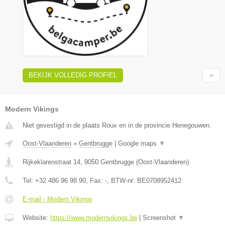
BEKIJK VOLLEDIG PROFIEL
Modern Vikings
Niet gevestigd in de plaats Roux en in de provincie Henegouwen.
Oost-Vlaanderen
»
Gentbrugge
|
Google maps
▼
Rijkeklarenstraat 14
,
9050
Gentbrugge
(
Oost-Vlaanderen
)
Tel:
+32 486 96 98 90
, Fax:
-
, BTW-nr:
BE0708952412
E-mail › Modern Vikings
Website:
https://www.modernvikings.be
|
Screenshot
▼