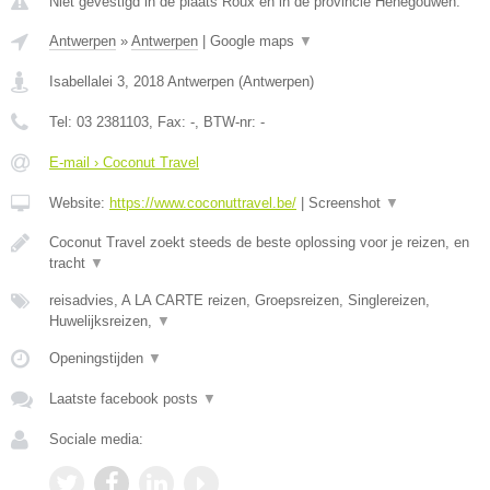
Niet gevestigd in de plaats Roux en in de provincie Henegouwen.
Antwerpen
»
Antwerpen
|
Google maps
▼
Isabellalei 3
,
2018
Antwerpen
(
Antwerpen
)
Tel:
03 2381103
, Fax:
-
, BTW-nr:
-
E-mail › Coconut Travel
Website:
https://www.coconuttravel.be/
|
Screenshot
▼
Coconut Travel zoekt steeds de beste oplossing voor je reizen, en
tracht
▼
reisadvies, A LA CARTE reizen, Groepsreizen, Singlereizen,
Huwelijksreizen,
▼
Openingstijden
▼
Laatste facebook posts
▼
Sociale media: