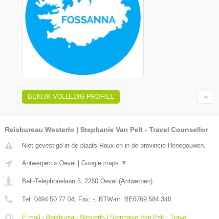
BEKIJK VOLLEDIG PROFIEL
Reisbureau Westerlo | Stephanie Van Pelt - Travel Counsellor
Niet gevestigd in de plaats Roux en in de provincie Henegouwen.
Antwerpen
»
Oevel
|
Google maps
▼
Bell-Telephonelaan 5
,
2260
Oevel
(
Antwerpen
)
Tel:
0494 50 77 04
, Fax:
-
, BTW-nr:
BE0769.584.340
E-mail › Reisbureau Westerlo | Stephanie Van Pelt - Travel