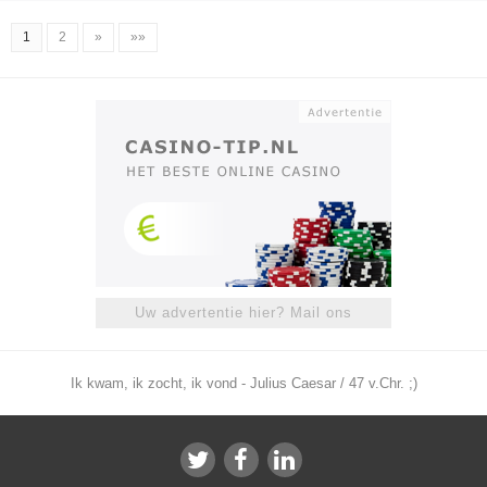
1
2
»
»»
Uw advertentie hier? Mail ons
Ik kwam, ik zocht, ik vond - Julius Caesar / 47 v.Chr. ;)