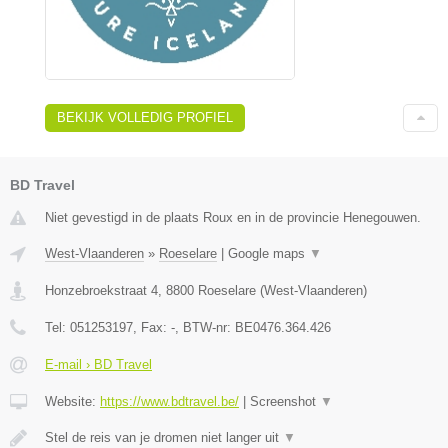
BEKIJK VOLLEDIG PROFIEL
BD Travel
Niet gevestigd in de plaats Roux en in de provincie Henegouwen.
West-Vlaanderen
»
Roeselare
|
Google maps
▼
Honzebroekstraat 4
,
8800
Roeselare
(
West-Vlaanderen
)
Tel:
051253197
, Fax:
-
, BTW-nr:
BE0476.364.426
E-mail › BD Travel
Website:
https://www.bdtravel.be/
|
Screenshot
▼
Stel de reis van je dromen niet langer uit
▼