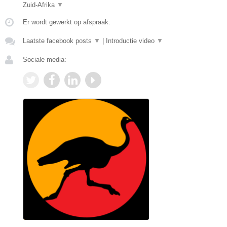
Zuid-Afrika
▼
Er wordt gewerkt op afspraak.
Laatste facebook posts
▼
|
Introductie video
▼
Sociale media: