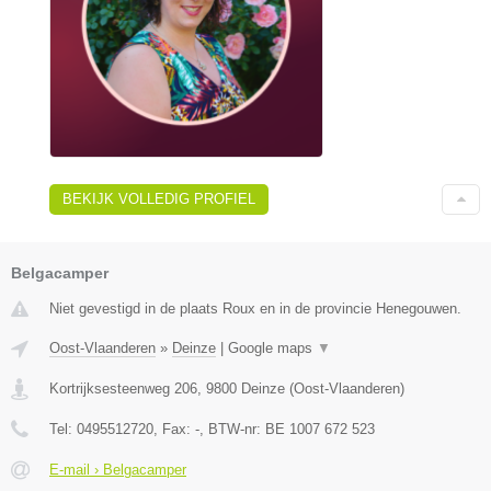
BEKIJK VOLLEDIG PROFIEL
Belgacamper
Niet gevestigd in de plaats Roux en in de provincie Henegouwen.
Oost-Vlaanderen
»
Deinze
|
Google maps
▼
Kortrijksesteenweg 206
,
9800
Deinze
(
Oost-Vlaanderen
)
Tel:
0495512720
, Fax:
-
, BTW-nr:
BE 1007 672 523
E-mail › Belgacamper