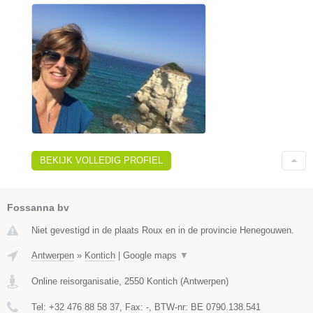
BEKIJK VOLLEDIG PROFIEL
Fossanna bv
Niet gevestigd in de plaats Roux en in de provincie Henegouwen.
Antwerpen
»
Kontich
|
Google maps
▼
Online reisorganisatie
,
2550
Kontich
(
Antwerpen
)
Tel:
+32 476 88 58 37
, Fax:
-
, BTW-nr:
BE 0790.138.541