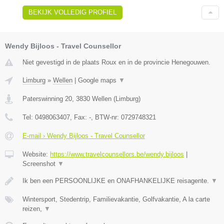
BEKIJK VOLLEDIG PROFIEL
Wendy Bijloos - Travel Counsellor
Niet gevestigd in de plaats Roux en in de provincie Henegouwen.
Limburg
»
Wellen
|
Google maps
▼
Paterswinning 20
,
3830
Wellen
(
Limburg
)
Tel:
0498063407
, Fax:
-
, BTW-nr:
0729748321
E-mail › Wendy Bijloos - Travel Counsellor
Website:
https://www.travelcounsellors.be/wendy.bijloos
|
Screenshot
▼
Ik ben een PERSOONLIJKE en ONAFHANKELIJKE reisagente.
▼
Wintersport, Stedentrip, Familievakantie, Golfvakantie, A la carte
reizen,
▼