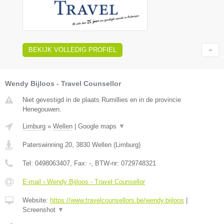
BEKIJK VOLLEDIG PROFIEL
Wendy Bijloos - Travel Counsellor
Niet gevestigd in de plaats Rumillies en in de provincie
Henegouwen.
Limburg
»
Wellen
|
Google maps
▼
Paterswinning 20
,
3830
Wellen
(
Limburg
)
Tel:
0498063407
, Fax:
-
, BTW-nr:
0729748321
E-mail › Wendy Bijloos - Travel Counsellor
Website:
https://www.travelcounsellors.be/wendy.bijloos
|
Screenshot
▼