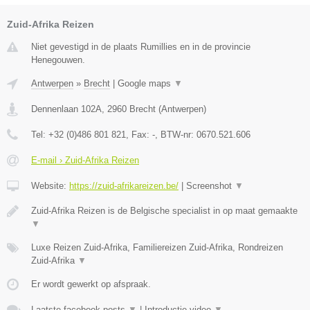
Zuid-Afrika Reizen
Niet gevestigd in de plaats Rumillies en in de provincie
Henegouwen.
Antwerpen
»
Brecht
|
Google maps
▼
Dennenlaan 102A
,
2960
Brecht
(
Antwerpen
)
Tel:
+32 (0)486 801 821
, Fax:
-
, BTW-nr:
0670.521.606
E-mail › Zuid-Afrika Reizen
Website:
https://zuid-afrikareizen.be/
|
Screenshot
▼
Zuid-Afrika Reizen is de Belgische specialist in op maat gemaakte
▼
Luxe Reizen Zuid-Afrika, Familiereizen Zuid-Afrika, Rondreizen
Zuid-Afrika
▼
Er wordt gewerkt op afspraak.
Laatste facebook posts
▼
|
Introductie video
▼