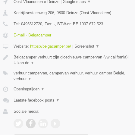
Oost-Vlaanderen
»
Deinze
|
Google maps
▼
Kortrijksesteenweg 206
,
9800
Deinze
(
Oost-Vlaanderen
)
Tel:
0495512720
, Fax:
-
, BTW-nr:
BE 1007 672 523
E-mail › Belgacamper
Website:
https://belgacamper.be/
|
Screenshot
▼
Belgacamper verhuurt zijn gloednieuwe campervan (vw california)!
U kan de
▼
verhuur campervan, campervan verhuur, verhuur camper België,
verhuur
▼
Openingstijden
▼
Laatste facebook posts
▼
Sociale media: