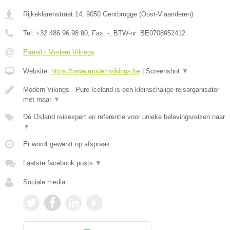
Rijkeklarenstraat 14
,
9050
Gentbrugge
(
Oost-Vlaanderen
)
Tel:
+32 486 96 98 90
, Fax:
-
, BTW-nr:
BE0708952412
E-mail › Modern Vikings
Website:
https://www.modernvikings.be
|
Screenshot
▼
Modern Vikings - Pure Iceland is een kleinschalige reisorganisator
met maar
▼
Dé IJsland reisexpert en referentie voor unieke belevingsreizen naar
▼
Er wordt gewerkt op afspraak.
Laatste facebook posts
▼
Sociale media: