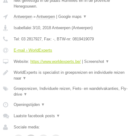
Niet gevestigd in de plaats Rumillies en in de provincie
Henegouwen.
Antwerpen
»
Antwerpen
|
Google maps
▼
Isabellalei 3/10
,
2018
Antwerpen
(
Antwerpen
)
Tel:
03 2817927
, Fax:
-
, BTW-nr:
0819419079
E-mail › WorldExperts
Website:
https://www.worldexperts.be/
|
Screenshot
▼
WorldExperts is specialist in groepsreizen en individuele reizen
naar
▼
Groepsreizen, Individuele reizen, Fiets- en wandelvakanties, Fly-
drive
▼
Openingstijden
▼
Laatste facebook posts
▼
Sociale media: