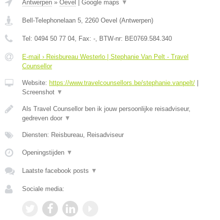
Antwerpen
»
Oevel
|
Google maps
▼
Bell-Telephonelaan 5
,
2260
Oevel
(
Antwerpen
)
Tel:
0494 50 77 04
, Fax:
-
, BTW-nr:
BE0769.584.340
E-mail › Reisbureau Westerlo | Stephanie Van Pelt - Travel
Counsellor
Website:
https://www.travelcounsellors.be/stephanie.vanpelt/
|
Screenshot
▼
Als Travel Counsellor ben ik jouw persoonlijke reisadviseur,
gedreven door
▼
Diensten: Reisbureau, Reisadviseur
Openingstijden
▼
Laatste facebook posts
▼
Sociale media: