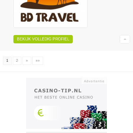
BEKIJK VOLLEDIG PROFIEL
1
2
»
»»