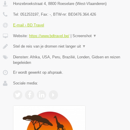
Honzebroekstraat 4
,
8800
Roeselare
(
West-Vlaanderen
)
Tel:
051253197
, Fax:
-
, BTW-nr:
BE0476.364.426
E-mail › BD Travel
Website:
https://www.bdtravel.be/
|
Screenshot
▼
Stel de reis van je dromen niet langer uit
▼
Diensten: Afrika, USA, Peru, Brazilië, Londen, Gidsen en reizen
begeleiden
Er wordt gewerkt op afspraak.
Sociale media: