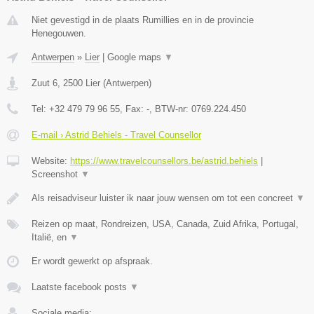
Niet gevestigd in de plaats Rumillies en in de provincie
Henegouwen.
Antwerpen
»
Lier
|
Google maps
▼
Zuut 6
,
2500
Lier
(
Antwerpen
)
Tel:
+32 479 79 96 55
, Fax:
-
, BTW-nr:
0769.224.450
E-mail › Astrid Behiels - Travel Counsellor
Website:
https://www.travelcounsellors.be/astrid.behiels
|
Screenshot
▼
Als reisadviseur luister ik naar jouw wensen om tot een concreet
▼
Reizen op maat, Rondreizen, USA, Canada, Zuid Afrika, Portugal,
Italië, en
▼
Er wordt gewerkt op afspraak.
Laatste facebook posts
▼
Sociale media: