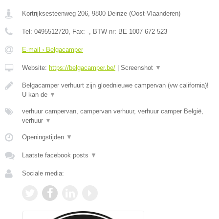
Kortrijksesteenweg 206
,
9800
Deinze
(
Oost-Vlaanderen
)
Tel:
0495512720
, Fax:
-
, BTW-nr:
BE 1007 672 523
E-mail › Belgacamper
Website:
https://belgacamper.be/
|
Screenshot
▼
Belgacamper verhuurt zijn gloednieuwe campervan (vw california)!
U kan de
▼
verhuur campervan, campervan verhuur, verhuur camper België,
verhuur
▼
Openingstijden
▼
Laatste facebook posts
▼
Sociale media: