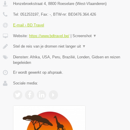
Honzebroekstraat 4
,
8800
Roeselare
(
West-Vlaanderen
)
Tel:
051253197
, Fax:
-
, BTW-nr:
BE0476.364.426
E-mail › BD Travel
Website:
https://www.bdtravel.be/
|
Screenshot
▼
Stel de reis van je dromen niet langer uit
▼
Diensten: Afrika, USA, Peru, Brazilië, Londen, Gidsen en reizen
begeleiden
Er wordt gewerkt op afspraak.
Sociale media: