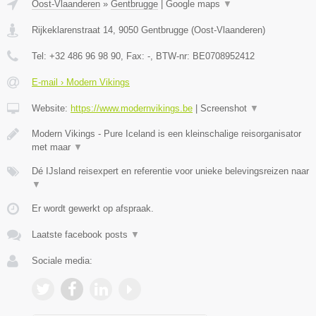
Oost-Vlaanderen
»
Gentbrugge
|
Google maps
▼
Rijkeklarenstraat 14
,
9050
Gentbrugge
(
Oost-Vlaanderen
)
Tel:
+32 486 96 98 90
, Fax:
-
, BTW-nr:
BE0708952412
E-mail › Modern Vikings
Website:
https://www.modernvikings.be
|
Screenshot
▼
Modern Vikings - Pure Iceland is een kleinschalige reisorganisator
met maar
▼
Dé IJsland reisexpert en referentie voor unieke belevingsreizen naar
▼
Er wordt gewerkt op afspraak.
Laatste facebook posts
▼
Sociale media: