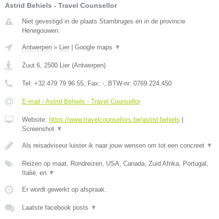
Astrid Behiels - Travel Counsellor
Niet gevestigd in de plaats Stambruges en in de provincie
Henegouwen.
Antwerpen
»
Lier
|
Google maps
▼
Zuut 6
,
2500
Lier
(
Antwerpen
)
Tel:
+32 479 79 96 55
, Fax:
-
, BTW-nr:
0769.224.450
E-mail › Astrid Behiels - Travel Counsellor
Website:
https://www.travelcounsellors.be/astrid.behiels
|
Screenshot
▼
Als reisadviseur luister ik naar jouw wensen om tot een concreet
▼
Reizen op maat, Rondreizen, USA, Canada, Zuid Afrika, Portugal,
Italië, en
▼
Er wordt gewerkt op afspraak.
Laatste facebook posts
▼