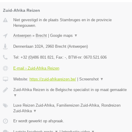
Zuid-Afrika Reizen
Niet gevestigd in de plaats Stambruges en in de provincie
Henegouwen.
Antwerpen
»
Brecht
|
Google maps
▼
Dennenlaan 102A
,
2960
Brecht
(
Antwerpen
)
Tel:
+32 (0)486 801 821
, Fax:
-
, BTW-nr:
0670.521.606
E-mail › Zuid-Afrika Reizen
Website:
https://zuid-afrikareizen.be/
|
Screenshot
▼
Zuid-Afrika Reizen is de Belgische specialist in op maat gemaakte
▼
Luxe Reizen Zuid-Afrika, Familiereizen Zuid-Afrika, Rondreizen
Zuid-Afrika
▼
Er wordt gewerkt op afspraak.
Laatste facebook posts
▼
|
Introductie video
▼