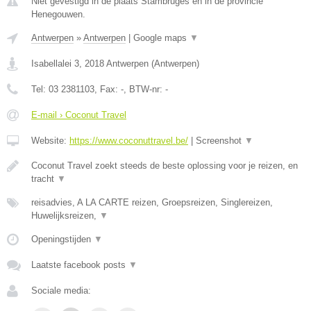
Niet gevestigd in de plaats Stambruges en in de provincie
Henegouwen.
Antwerpen
»
Antwerpen
|
Google maps
▼
Isabellalei 3
,
2018
Antwerpen
(
Antwerpen
)
Tel:
03 2381103
, Fax:
-
, BTW-nr:
-
E-mail › Coconut Travel
Website:
https://www.coconuttravel.be/
|
Screenshot
▼
Coconut Travel zoekt steeds de beste oplossing voor je reizen, en
tracht
▼
reisadvies, A LA CARTE reizen, Groepsreizen, Singlereizen,
Huwelijksreizen,
▼
Openingstijden
▼
Laatste facebook posts
▼
Sociale media: