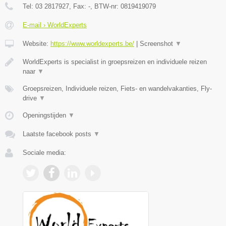
Tel:
03 2817927
, Fax:
-
, BTW-nr:
0819419079
E-mail › WorldExperts
Website:
https://www.worldexperts.be/
|
Screenshot
▼
WorldExperts is specialist in groepsreizen en individuele reizen
naar
▼
Groepsreizen, Individuele reizen, Fiets- en wandelvakanties, Fly-
drive
▼
Openingstijden
▼
Laatste facebook posts
▼
Sociale media: