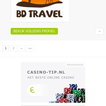
BEKIJK VOLLEDIG PROFIEL
1
2
»
»»