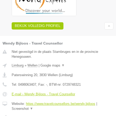
BEKIJK VOLLEDIG PROFIEL
Wendy Bijloos - Travel Counsellor
Niet gevestigd in de plaats Stambruges en in de provincie
Henegouwen.
Limburg
»
Wellen
|
Google maps
▼
Paterswinning 20
,
3830
Wellen
(
Limburg
)
Tel:
0498063407
, Fax:
-
, BTW-nr:
0729748321
E-mail › Wendy Bijloos - Travel Counsellor
Website:
https://www.travelcounsellors.be/wendy.bijloos
|
Screenshot
▼