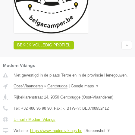
BEKIJK VOLLEDIG PROFIEL
Modern Vikings
Niet gevestigd in de plaats Tertre en in de provincie Henegouwen.
Oost-Vlaanderen
»
Gentbrugge
|
Google maps
▼
Rijkeklarenstraat 14
,
9050
Gentbrugge
(
Oost-Vlaanderen
)
Tel:
+32 486 96 98 90
, Fax:
-
, BTW-nr:
BE0708952412
E-mail › Modern Vikings
Website:
https://www.modernvikings.be
|
Screenshot
▼