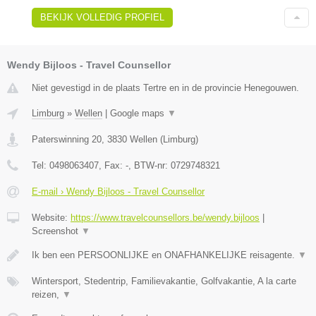
BEKIJK VOLLEDIG PROFIEL
Wendy Bijloos - Travel Counsellor
Niet gevestigd in de plaats Tertre en in de provincie Henegouwen.
Limburg
»
Wellen
|
Google maps
▼
Paterswinning 20
,
3830
Wellen
(
Limburg
)
Tel:
0498063407
, Fax:
-
, BTW-nr:
0729748321
E-mail › Wendy Bijloos - Travel Counsellor
Website:
https://www.travelcounsellors.be/wendy.bijloos
|
Screenshot
▼
Ik ben een PERSOONLIJKE en ONAFHANKELIJKE reisagente.
▼
Wintersport, Stedentrip, Familievakantie, Golfvakantie, A la carte
reizen,
▼