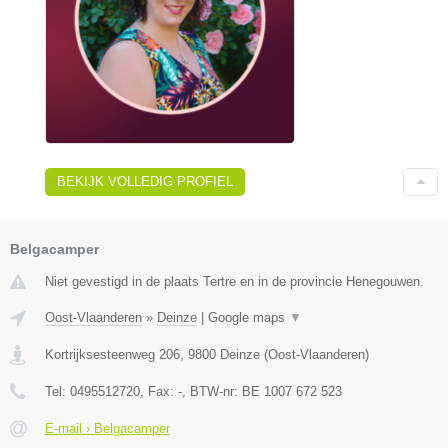
BEKIJK VOLLEDIG PROFIEL
Belgacamper
Niet gevestigd in de plaats Tertre en in de provincie Henegouwen.
Oost-Vlaanderen
»
Deinze
|
Google maps
▼
Kortrijksesteenweg 206
,
9800
Deinze
(
Oost-Vlaanderen
)
Tel:
0495512720
, Fax:
-
, BTW-nr:
BE 1007 672 523
E-mail › Belgacamper