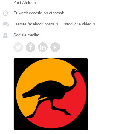
Zuid-Afrika
▼
Er wordt gewerkt op afspraak.
Laatste facebook posts
▼
|
Introductie video
▼
Sociale media: