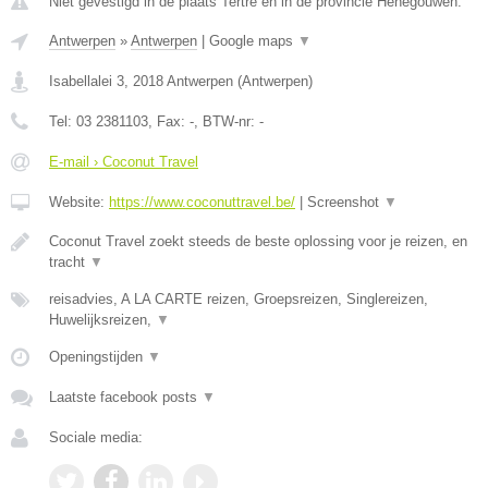
Niet gevestigd in de plaats Tertre en in de provincie Henegouwen.
Antwerpen
»
Antwerpen
|
Google maps
▼
Isabellalei 3
,
2018
Antwerpen
(
Antwerpen
)
Tel:
03 2381103
, Fax:
-
, BTW-nr:
-
E-mail › Coconut Travel
Website:
https://www.coconuttravel.be/
|
Screenshot
▼
Coconut Travel zoekt steeds de beste oplossing voor je reizen, en
tracht
▼
reisadvies, A LA CARTE reizen, Groepsreizen, Singlereizen,
Huwelijksreizen,
▼
Openingstijden
▼
Laatste facebook posts
▼
Sociale media: