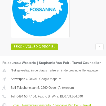
BEKIJK VOLLEDIG PROFIEL
Reisbureau Westerlo | Stephanie Van Pelt - Travel Counsellor
Niet gevestigd in de plaats Tertre en in de provincie Henegouwen.
Antwerpen
»
Oevel
|
Google maps
▼
Bell-Telephonelaan 5
,
2260
Oevel
(
Antwerpen
)
Tel:
0494 50 77 04
, Fax:
-
, BTW-nr:
BE0769.584.340
E-mail › Reisbureau Westerlo | Stephanie Van Pelt - Travel