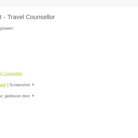
 - Travel Counsellor
egouwen.
el Counsellor
elt/
|
Screenshot
▼
eur, gedreven door
▼