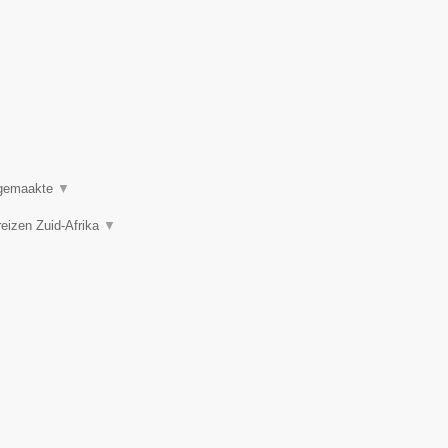
t gemaakte
▼
reizen Zuid-Afrika
▼