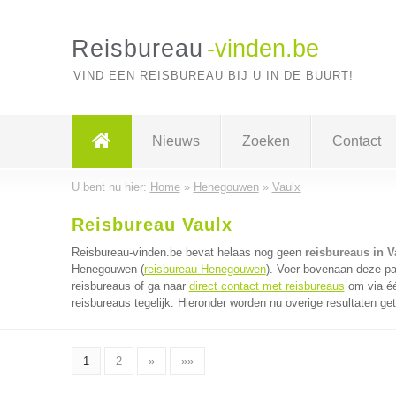
Reisbureau
-vinden.be
VIND EEN REISBUREAU BIJ U IN DE BUURT!
Nieuws
Zoeken
Contact
U bent nu hier:
Home
»
Henegouwen
»
Vaulx
Reisbureau Vaulx
Reisbureau-vinden.be bevat helaas nog geen
reisbureaus in V
Henegouwen (
reisbureau Henegouwen
). Voer bovenaan deze pag
reisbureaus of ga naar
direct contact met reisbureaus
om via éé
reisbureaus tegelijk. Hieronder worden nu overige resultaten ge
1
2
»
»»