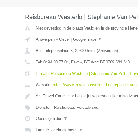
Reisbureau Westerlo | Stephanie Van Pelt
Niet gevestigd in de plaats Vaulx en in de provincie Hen
Antwerpen
»
Oevel
|
Google maps
▼
Bell-Telephonelaan 5
,
2260
Oevel
(
Antwerpen
)
Tel:
0494 50 77 04
, Fax:
-
, BTW-nr:
BE0769.584.340
E-mail › Reisbureau Westerlo | Stephanie Van Pelt - Trav
Website:
https://www.travelcounsellors.be/stephanie.vanp
Als Travel Counsellor ben ik jouw persoonlijke reisadvis
Diensten: Reisbureau, Reisadviseur
Openingstijden
▼
Laatste facebook posts
▼