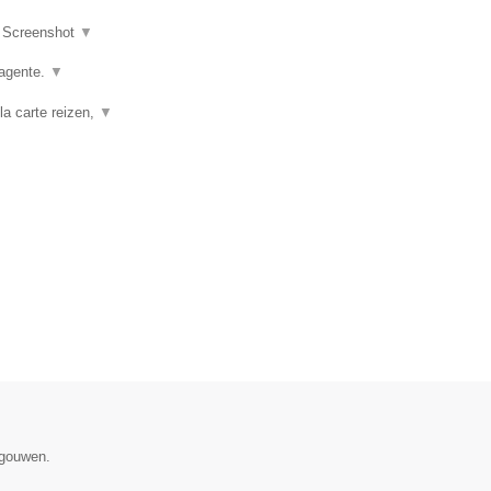
|
Screenshot
▼
agente.
▼
la carte reizen,
▼
egouwen.