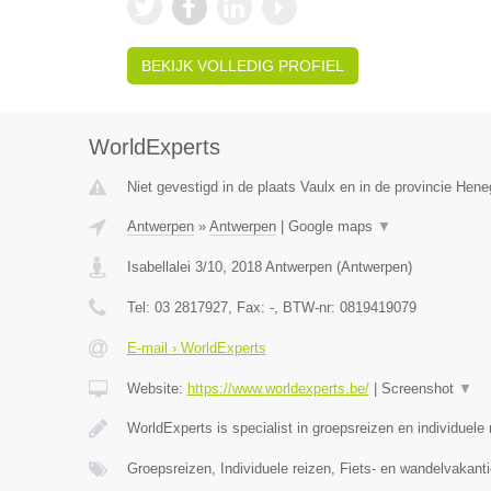
BEKIJK VOLLEDIG PROFIEL
WorldExperts
Niet gevestigd in de plaats Vaulx en in de provincie Hen
Antwerpen
»
Antwerpen
|
Google maps
▼
Isabellalei 3/10
,
2018
Antwerpen
(
Antwerpen
)
Tel:
03 2817927
, Fax:
-
, BTW-nr:
0819419079
E-mail › WorldExperts
Website:
https://www.worldexperts.be/
|
Screenshot
▼
WorldExperts is specialist in groepsreizen en individuele
Groepsreizen, Individuele reizen, Fiets- en wandelvakanti