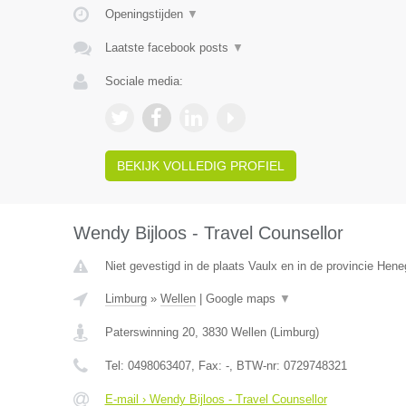
Openingstijden
▼
Laatste facebook posts
▼
Sociale media:
BEKIJK VOLLEDIG PROFIEL
Wendy Bijloos - Travel Counsellor
Niet gevestigd in de plaats Vaulx en in de provincie Hen
Limburg
»
Wellen
|
Google maps
▼
Paterswinning 20
,
3830
Wellen
(
Limburg
)
Tel:
0498063407
, Fax:
-
, BTW-nr:
0729748321
E-mail › Wendy Bijloos - Travel Counsellor