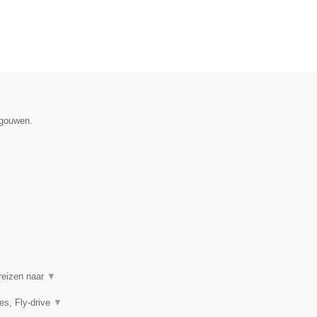
egouwen.
 reizen naar
▼
es, Fly-drive
▼