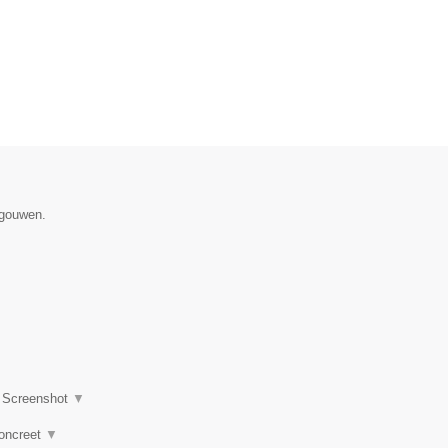
egouwen.
|
Screenshot
▼
concreet
▼