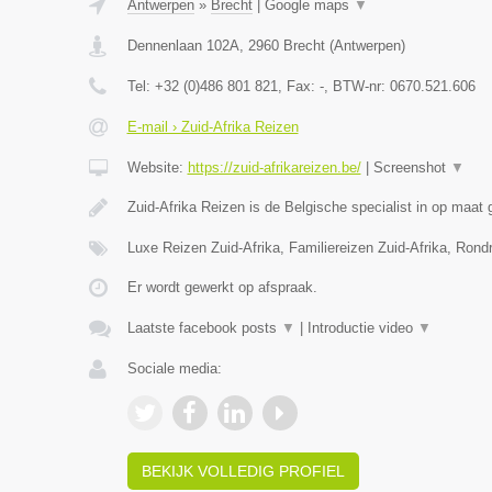
Antwerpen
»
Brecht
|
Google maps
▼
Dennenlaan 102A
,
2960
Brecht
(
Antwerpen
)
Tel:
+32 (0)486 801 821
, Fax:
-
, BTW-nr:
0670.521.606
E-mail › Zuid-Afrika Reizen
Website:
https://zuid-afrikareizen.be/
|
Screenshot
▼
Zuid-Afrika Reizen is de Belgische specialist in op maa
Luxe Reizen Zuid-Afrika, Familiereizen Zuid-Afrika, Rond
Er wordt gewerkt op afspraak.
Laatste facebook posts
▼
|
Introductie video
▼
Sociale media:
BEKIJK VOLLEDIG PROFIEL