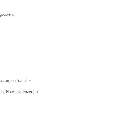
egouwen.
eizen, en tracht
▼
en, Huwelijksreizen,
▼