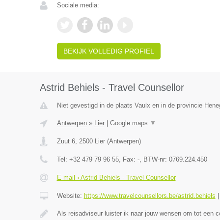
Sociale media:
BEKIJK VOLLEDIG PROFIEL
Astrid Behiels - Travel Counsellor
Niet gevestigd in de plaats Vaulx en in de provincie Hen
Antwerpen
»
Lier
|
Google maps
▼
Zuut 6
,
2500
Lier
(
Antwerpen
)
Tel:
+32 479 79 96 55
, Fax:
-
, BTW-nr:
0769.224.450
E-mail › Astrid Behiels - Travel Counsellor
Website:
https://www.travelcounsellors.be/astrid.behiels
Als reisadviseur luister ik naar jouw wensen om tot een 