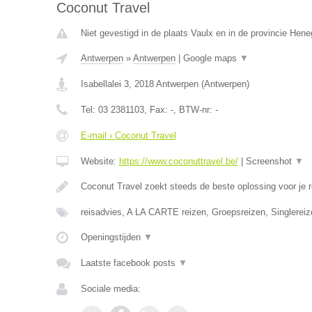
Coconut Travel
Niet gevestigd in de plaats Vaulx en in de provincie Hen
Antwerpen
»
Antwerpen
|
Google maps
▼
Isabellalei 3
,
2018
Antwerpen
(
Antwerpen
)
Tel:
03 2381103
, Fax:
-
, BTW-nr:
-
E-mail › Coconut Travel
Website:
https://www.coconuttravel.be/
|
Screenshot
▼
Coconut Travel zoekt steeds de beste oplossing voor je r
reisadvies, A LA CARTE reizen, Groepsreizen, Singlereiz
Openingstijden
▼
Laatste facebook posts
▼
Sociale media: