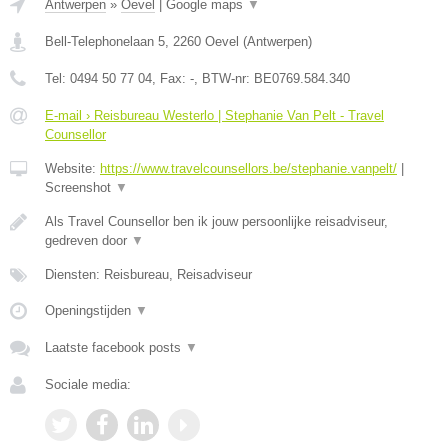
Antwerpen
»
Oevel
|
Google maps
▼
Bell-Telephonelaan 5
,
2260
Oevel
(
Antwerpen
)
Tel:
0494 50 77 04
, Fax:
-
, BTW-nr:
BE0769.584.340
E-mail › Reisbureau Westerlo | Stephanie Van Pelt - Travel
Counsellor
Website:
https://www.travelcounsellors.be/stephanie.vanpelt/
|
Screenshot
▼
Als Travel Counsellor ben ik jouw persoonlijke reisadviseur,
gedreven door
▼
Diensten: Reisbureau, Reisadviseur
Openingstijden
▼
Laatste facebook posts
▼
Sociale media: