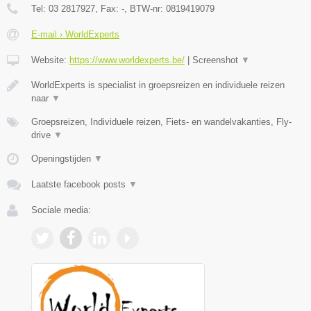
Tel:
03 2817927
, Fax:
-
, BTW-nr:
0819419079
E-mail › WorldExperts
Website:
https://www.worldexperts.be/
|
Screenshot
▼
WorldExperts is specialist in groepsreizen en individuele reizen
naar
▼
Groepsreizen, Individuele reizen, Fiets- en wandelvakanties, Fly-
drive
▼
Openingstijden
▼
Laatste facebook posts
▼
Sociale media: