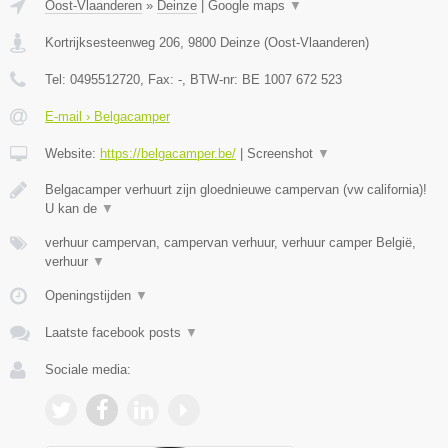
Oost-Vlaanderen
»
Deinze
|
Google maps
▼
Kortrijksesteenweg 206
,
9800
Deinze
(
Oost-Vlaanderen
)
Tel:
0495512720
, Fax:
-
, BTW-nr:
BE 1007 672 523
E-mail › Belgacamper
Website:
https://belgacamper.be/
|
Screenshot
▼
Belgacamper verhuurt zijn gloednieuwe campervan (vw california)!
U kan de
▼
verhuur campervan, campervan verhuur, verhuur camper België,
verhuur
▼
Openingstijden
▼
Laatste facebook posts
▼
Sociale media: