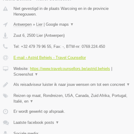
Niet gevestigd in de plaats Warcoing en in de provincie
Henegouwen.
Antwerpen
»
Lier
|
Google maps
▼
Zuut 6
,
2500
Lier
(
Antwerpen
)
Tel:
+32 479 79 96 55
, Fax:
-
, BTW-nr:
0769.224.450
E-mail › Astrid Behiels - Travel Counsellor
Website:
https://www.travelcounsellors.be/astrid.behiels
|
Screenshot
▼
Als reisadviseur luister ik naar jouw wensen om tot een concreet
▼
Reizen op maat, Rondreizen, USA, Canada, Zuid Afrika, Portugal,
Italië, en
▼
Er wordt gewerkt op afspraak.
Laatste facebook posts
▼
Sociale media: