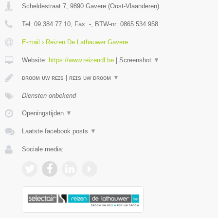
Scheldestraat 7
,
9890
Gavere
(
Oost-Vlaanderen
)
Tel:
09 384 77 10
, Fax:
-
, BTW-nr:
0865.534.958
E-mail › Reizen De Lathauwer Gavere
Website:
https://www.reizendl.be
|
Screenshot
▼
ᴅʀᴏᴏᴍ ᴜᴡ ʀᴇɪs | ʀᴇɪs ᴜᴡ ᴅʀᴏᴏᴍ
▼
Diensten onbekend
Openingstijden
▼
Laatste facebook posts
▼
Sociale media: