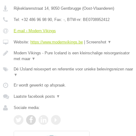
Rijkeklarenstraat 14
,
9050
Gentbrugge
(
Oost-Vlaanderen
)
Tel:
+32 486 96 98 90
, Fax:
-
, BTW-nr:
BE0708952412
E-mail › Modern Vikings
Website:
https://www.modernvikings.be
|
Screenshot
▼
Modern Vikings - Pure Iceland is een kleinschalige reisorganisator
met maar
▼
Dé IJsland reisexpert en referentie voor unieke belevingsreizen naar
▼
Er wordt gewerkt op afspraak.
Laatste facebook posts
▼
Sociale media: