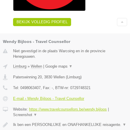
BEKIJK VOLLEDIG PROFIEL
Wendy Bijloos - Travel Counsellor
Niet gevestigd in de plaats Warcoing en in de provincie
Henegouwen.
Limburg
»
Wellen
|
Google maps
▼
Paterswinning 20
,
3830
Wellen
(
Limburg
)
Tel:
0498063407
, Fax:
-
, BTW-nr:
0729748321
E-mail › Wendy Bijloos - Travel Counsellor
Website:
https://www.travelcounsellors.be/wendy.bijloos
|
Screenshot
▼
Ik ben een PERSOONLIJKE en ONAFHANKELIJKE reisagente.
▼