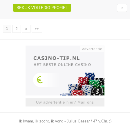
BEKIJK VOLLEDIG PROFIEL
1
2
»
»»
Uw advertentie hier? Mail ons
Ik kwam, ik zocht, ik vond - Julius Caesar / 47 v.Chr. ;)