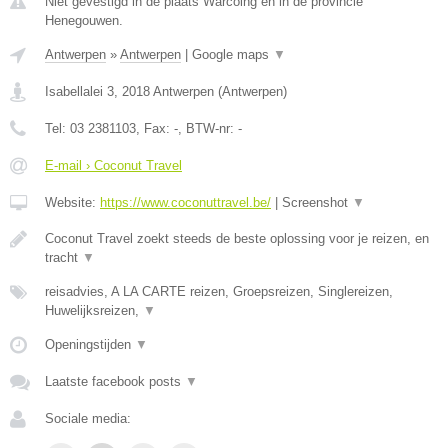
Niet gevestigd in de plaats Warcoing en in de provincie
Henegouwen.
Antwerpen
»
Antwerpen
|
Google maps
▼
Isabellalei 3
,
2018
Antwerpen
(
Antwerpen
)
Tel:
03 2381103
, Fax:
-
, BTW-nr:
-
E-mail › Coconut Travel
Website:
https://www.coconuttravel.be/
|
Screenshot
▼
Coconut Travel zoekt steeds de beste oplossing voor je reizen, en
tracht
▼
reisadvies, A LA CARTE reizen, Groepsreizen, Singlereizen,
Huwelijksreizen,
▼
Openingstijden
▼
Laatste facebook posts
▼
Sociale media: