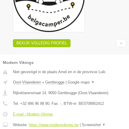
BEKIJK VOLLEDIG PROFIEL
Modern Vikings
Niet gevestigd in de plaats Amel en in de provincie Luik.
Oost-Vlaanderen
»
Gentbrugge
|
Google maps
▼
Rijkeklarenstraat 14
,
9050
Gentbrugge
(
Oost-Vlaanderen
)
Tel:
+32 486 96 98 90
, Fax:
-
, BTW-nr:
BE0708952412
E-mail › Modern Vikings
Website:
https://www.modernvikings.be
|
Screenshot
▼