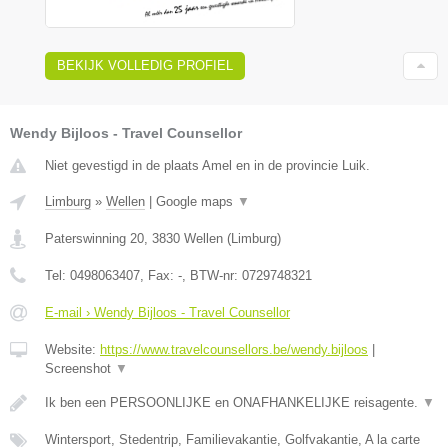
BEKIJK VOLLEDIG PROFIEL
Wendy Bijloos - Travel Counsellor
Niet gevestigd in de plaats Amel en in de provincie Luik.
Limburg
»
Wellen
|
Google maps
▼
Paterswinning 20
,
3830
Wellen
(
Limburg
)
Tel:
0498063407
, Fax:
-
, BTW-nr:
0729748321
E-mail › Wendy Bijloos - Travel Counsellor
Website:
https://www.travelcounsellors.be/wendy.bijloos
|
Screenshot
▼
Ik ben een PERSOONLIJKE en ONAFHANKELIJKE reisagente.
▼
Wintersport, Stedentrip, Familievakantie, Golfvakantie, A la carte