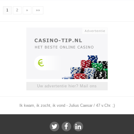
1
2
»
»»
Uw advertentie hier? Mail ons
Ik kwam, ik zocht, ik vond - Julius Caesar / 47 v.Chr. ;)