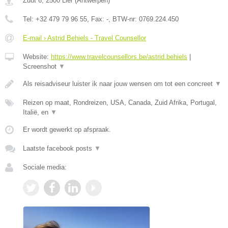
Zuut 6
,
2500
Lier
(
Antwerpen
)
Tel:
+32 479 79 96 55
, Fax:
-
, BTW-nr:
0769.224.450
E-mail › Astrid Behiels - Travel Counsellor
Website:
https://www.travelcounsellors.be/astrid.behiels
|
Screenshot
▼
Als reisadviseur luister ik naar jouw wensen om tot een concreet
▼
Reizen op maat, Rondreizen, USA, Canada, Zuid Afrika, Portugal,
Italië, en
▼
Er wordt gewerkt op afspraak.
Laatste facebook posts
▼
Sociale media: