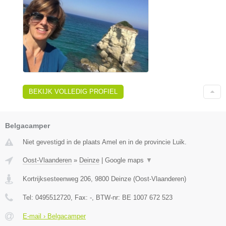
BEKIJK VOLLEDIG PROFIEL
Belgacamper
Niet gevestigd in de plaats Amel en in de provincie Luik.
Oost-Vlaanderen
»
Deinze
|
Google maps
▼
Kortrijksesteenweg 206
,
9800
Deinze
(
Oost-Vlaanderen
)
Tel:
0495512720
, Fax:
-
, BTW-nr:
BE 1007 672 523
E-mail › Belgacamper