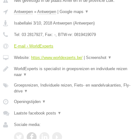
Niet gevestigd in de plaats Amel en in de provincie Luik.
Antwerpen
»
Antwerpen
|
Google maps
▼
Isabellalei 3/10
,
2018
Antwerpen
(
Antwerpen
)
Tel:
03 2817927
, Fax:
-
, BTW-nr:
0819419079
E-mail › WorldExperts
Website:
https://www.worldexperts.be/
|
Screenshot
▼
WorldExperts is specialist in groepsreizen en individuele reizen
naar
▼
Groepsreizen, Individuele reizen, Fiets- en wandelvakanties, Fly-
drive
▼
Openingstijden
▼
Laatste facebook posts
▼
Sociale media: