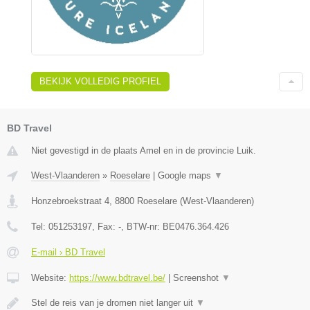
BEKIJK VOLLEDIG PROFIEL
BD Travel
Niet gevestigd in de plaats Amel en in de provincie Luik.
West-Vlaanderen
»
Roeselare
|
Google maps
▼
Honzebroekstraat 4
,
8800
Roeselare
(
West-Vlaanderen
)
Tel:
051253197
, Fax:
-
, BTW-nr:
BE0476.364.426
E-mail › BD Travel
Website:
https://www.bdtravel.be/
|
Screenshot
▼
Stel de reis van je dromen niet langer uit
▼