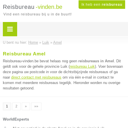
Ik heb een
reisbureau
Reisbureau
-vinden.be
Vind een reisbureau bij u in de buurt!
U bent nu hier:
Home
»
Luik
»
Amel
Reisbureau Amel
Reisbureau-vinden.be bevat helaas nog geen
reisbureaus in Amel
. Dit
geldt ook voor de gehele provincie Luik (
reisbureau Luik
). Voer bovenaan
deze pagina uw postcode in voor de dichtstbijzijnde reisbureaus of ga
naar
direct contact met reisbureaus
om via één e-mail in contact te
komen met meerdere reisbureaus tegelijk. Hieronder worden nu overige
resultaten getoond.
1
2
»
»»
WorldExperts