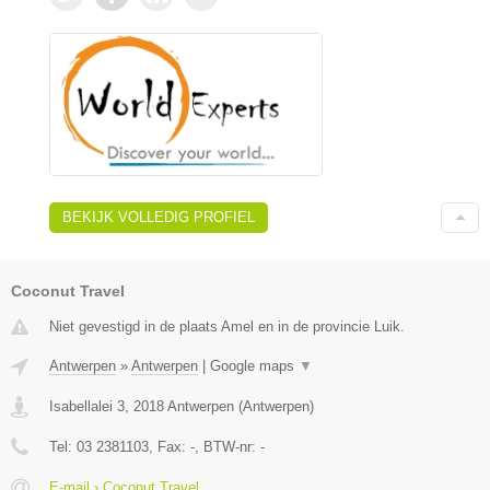
BEKIJK VOLLEDIG PROFIEL
Coconut Travel
Niet gevestigd in de plaats Amel en in de provincie Luik.
Antwerpen
»
Antwerpen
|
Google maps
▼
Isabellalei 3
,
2018
Antwerpen
(
Antwerpen
)
Tel:
03 2381103
, Fax:
-
, BTW-nr:
-
E-mail › Coconut Travel