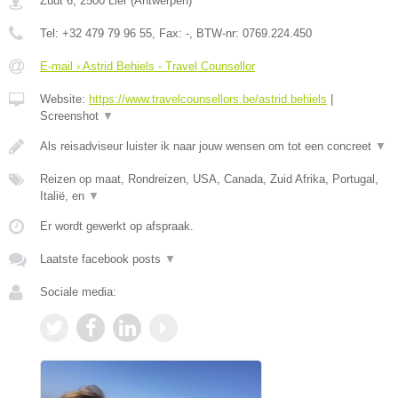
Zuut 6
,
2500
Lier
(
Antwerpen
)
Tel:
+32 479 79 96 55
, Fax:
-
, BTW-nr:
0769.224.450
E-mail › Astrid Behiels - Travel Counsellor
Website:
https://www.travelcounsellors.be/astrid.behiels
|
Screenshot
▼
Als reisadviseur luister ik naar jouw wensen om tot een concreet
▼
Reizen op maat, Rondreizen, USA, Canada, Zuid Afrika, Portugal,
Italië, en
▼
Er wordt gewerkt op afspraak.
Laatste facebook posts
▼
Sociale media: