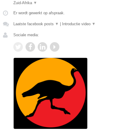
Zuid-Afrika
▼
Er wordt gewerkt op afspraak.
Laatste facebook posts
▼
|
Introductie video
▼
Sociale media: