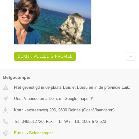
BEKIJK VOLLEDIG PROFIEL
Belgacamper
Niet gevestigd in de plaats Bois et Borsu en in de provincie Luik.
Oost-Vlaanderen
»
Deinze
|
Google maps
▼
Kortrijksesteenweg 206
,
9800
Deinze
(
Oost-Vlaanderen
)
Tel:
0495512720
, Fax:
-
, BTW-nr:
BE 1007 672 523
E-mail › Belgacamper