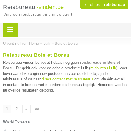
Ik heb een
reisbureau
Reisbureau
-vinden.be
Vind een reisbureau bij u in de buurt!
U bent nu hier:
Home
»
Luik
»
Bois et Borsu
Reisbureau Bois et Borsu
Reisbureau-vinden.be bevat helaas nog geen
reisbureaus in Bois et
Borsu
. Dit geldt ook voor de gehele provincie Luik (
reisbureau Luik
). Voer
bovenaan deze pagina uw postcode in voor de dichtstbijzijnde
reisbureaus of ga naar
direct contact met reisbureaus
om via één e-mail
in contact te komen met meerdere reisbureaus tegelijk. Hieronder worden
nu overige resultaten getoond.
1
2
»
»»
WorldExperts