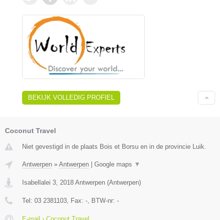
BEKIJK VOLLEDIG PROFIEL
Coconut Travel
Niet gevestigd in de plaats Bois et Borsu en in de provincie Luik.
Antwerpen
»
Antwerpen
|
Google maps
▼
Isabellalei 3
,
2018
Antwerpen
(
Antwerpen
)
Tel:
03 2381103
, Fax:
-
, BTW-nr:
-
E-mail › Coconut Travel