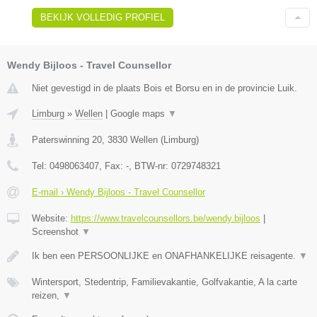
BEKIJK VOLLEDIG PROFIEL
Wendy Bijloos - Travel Counsellor
Niet gevestigd in de plaats Bois et Borsu en in de provincie Luik.
Limburg
»
Wellen
|
Google maps
▼
Paterswinning 20
,
3830
Wellen
(
Limburg
)
Tel:
0498063407
, Fax:
-
, BTW-nr:
0729748321
E-mail › Wendy Bijloos - Travel Counsellor
Website:
https://www.travelcounsellors.be/wendy.bijloos
|
Screenshot
▼
Ik ben een PERSOONLIJKE en ONAFHANKELIJKE reisagente.
▼
Wintersport, Stedentrip, Familievakantie, Golfvakantie, A la carte
reizen,
▼