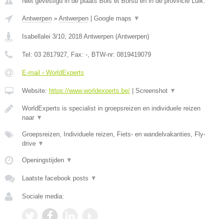
Niet gevestigd in de plaats Bois et Borsu en in de provincie Luik.
Antwerpen
»
Antwerpen
|
Google maps
▼
Isabellalei 3/10
,
2018
Antwerpen
(
Antwerpen
)
Tel:
03 2817927
, Fax:
-
, BTW-nr:
0819419079
E-mail › WorldExperts
Website:
https://www.worldexperts.be/
|
Screenshot
▼
WorldExperts is specialist in groepsreizen en individuele reizen
naar
▼
Groepsreizen, Individuele reizen, Fiets- en wandelvakanties, Fly-
drive
▼
Openingstijden
▼
Laatste facebook posts
▼
Sociale media: