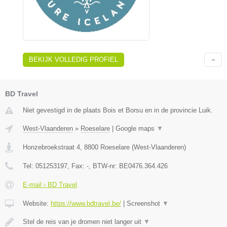
BEKIJK VOLLEDIG PROFIEL
BD Travel
Niet gevestigd in de plaats Bois et Borsu en in de provincie Luik.
West-Vlaanderen
»
Roeselare
|
Google maps
▼
Honzebroekstraat 4
,
8800
Roeselare
(
West-Vlaanderen
)
Tel:
051253197
, Fax:
-
, BTW-nr:
BE0476.364.426
E-mail › BD Travel
Website:
https://www.bdtravel.be/
|
Screenshot
▼
Stel de reis van je dromen niet langer uit
▼