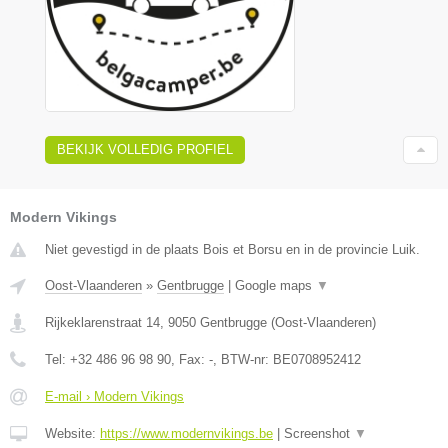
BEKIJK VOLLEDIG PROFIEL
Modern Vikings
Niet gevestigd in de plaats Bois et Borsu en in de provincie Luik.
Oost-Vlaanderen
»
Gentbrugge
|
Google maps
▼
Rijkeklarenstraat 14
,
9050
Gentbrugge
(
Oost-Vlaanderen
)
Tel:
+32 486 96 98 90
, Fax:
-
, BTW-nr:
BE0708952412
E-mail › Modern Vikings
Website:
https://www.modernvikings.be
|
Screenshot
▼