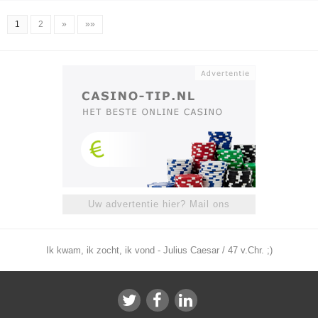
1
2
»
»»
Uw advertentie hier? Mail ons
Ik kwam, ik zocht, ik vond - Julius Caesar / 47 v.Chr. ;)