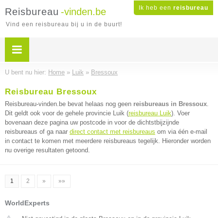
Ik heb een
reisbureau
Reisbureau
-vinden.be
Vind een reisbureau bij u in de buurt!
U bent nu hier:
Home
»
Luik
»
Bressoux
Reisbureau Bressoux
Reisbureau-vinden.be bevat helaas nog geen
reisbureaus in Bressoux
.
Dit geldt ook voor de gehele provincie Luik (
reisbureau Luik
). Voer
bovenaan deze pagina uw postcode in voor de dichtstbijzijnde
reisbureaus of ga naar
direct contact met reisbureaus
om via één e-mail
in contact te komen met meerdere reisbureaus tegelijk. Hieronder worden
nu overige resultaten getoond.
1
2
»
»»
WorldExperts