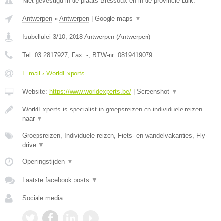
Niet gevestigd in de plaats Bressoux en in de provincie Luik.
Antwerpen
»
Antwerpen
|
Google maps
▼
Isabellalei 3/10
,
2018
Antwerpen
(
Antwerpen
)
Tel:
03 2817927
, Fax:
-
, BTW-nr:
0819419079
E-mail › WorldExperts
Website:
https://www.worldexperts.be/
|
Screenshot
▼
WorldExperts is specialist in groepsreizen en individuele reizen
naar
▼
Groepsreizen, Individuele reizen, Fiets- en wandelvakanties, Fly-
drive
▼
Openingstijden
▼
Laatste facebook posts
▼
Sociale media: