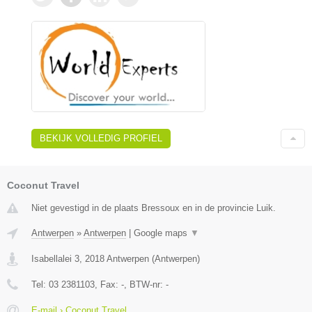
BEKIJK VOLLEDIG PROFIEL
Coconut Travel
Niet gevestigd in de plaats Bressoux en in de provincie Luik.
Antwerpen
»
Antwerpen
|
Google maps
▼
Isabellalei 3
,
2018
Antwerpen
(
Antwerpen
)
Tel:
03 2381103
, Fax:
-
, BTW-nr:
-
E-mail › Coconut Travel