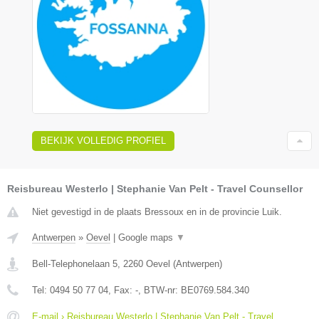
BEKIJK VOLLEDIG PROFIEL
Reisbureau Westerlo | Stephanie Van Pelt - Travel Counsellor
Niet gevestigd in de plaats Bressoux en in de provincie Luik.
Antwerpen
»
Oevel
|
Google maps
▼
Bell-Telephonelaan 5
,
2260
Oevel
(
Antwerpen
)
Tel:
0494 50 77 04
, Fax:
-
, BTW-nr:
BE0769.584.340
E-mail › Reisbureau Westerlo | Stephanie Van Pelt - Travel