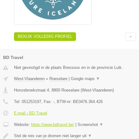
BEKIJK VOLLEDIG PROFIEL
BD Travel
Niet gevestigd in de plaats Bressoux en in de provincie Luik.
West-Vlaanderen
»
Roeselare
|
Google maps
▼
Honzebroekstraat 4
,
8800
Roeselare
(
West-Vlaanderen
)
Tel:
051253197
, Fax:
-
, BTW-nr:
BE0476.364.426
E-mail › BD Travel
Website:
https://www.bdtravel.be/
|
Screenshot
▼
Stel de reis van je dromen niet langer uit
▼