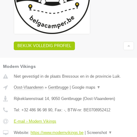
BEKIJK VOLLEDIG PROFIEL
Modern Vikings
Niet gevestigd in de plaats Bressoux en in de provincie Luik.
Oost-Vlaanderen
»
Gentbrugge
|
Google maps
▼
Rijkeklarenstraat 14
,
9050
Gentbrugge
(
Oost-Vlaanderen
)
Tel:
+32 486 96 98 90
, Fax:
-
, BTW-nr:
BE0708952412
E-mail › Modern Vikings
Website:
https://www.modernvikings.be
|
Screenshot
▼