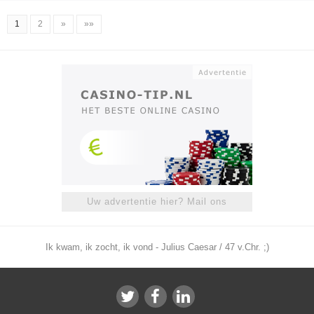
1
2
»
»»
Uw advertentie hier? Mail ons
Ik kwam, ik zocht, ik vond - Julius Caesar / 47 v.Chr. ;)