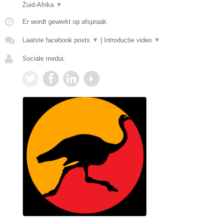
Zuid-Afrika
▼
Er wordt gewerkt op afspraak.
Laatste facebook posts
▼
|
Introductie video
▼
Sociale media: