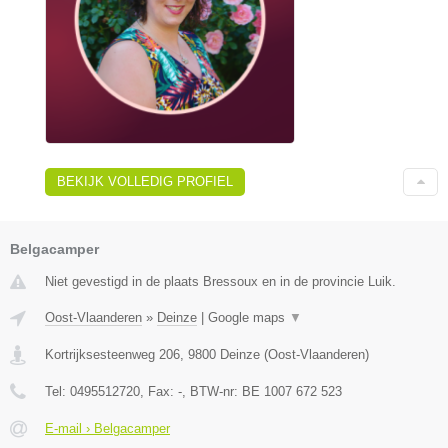
BEKIJK VOLLEDIG PROFIEL
Belgacamper
Niet gevestigd in de plaats Bressoux en in de provincie Luik.
Oost-Vlaanderen
»
Deinze
|
Google maps
▼
Kortrijksesteenweg 206
,
9800
Deinze
(
Oost-Vlaanderen
)
Tel:
0495512720
, Fax:
-
, BTW-nr:
BE 1007 672 523
E-mail › Belgacamper