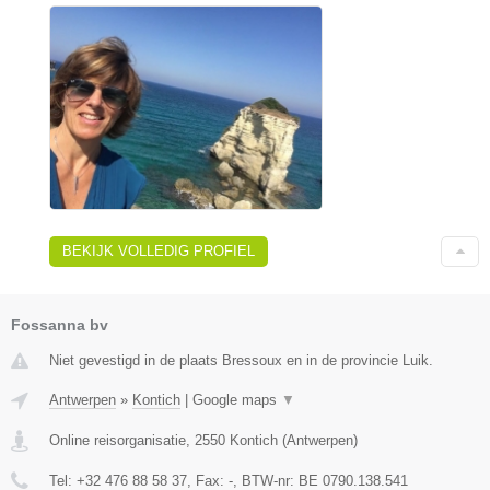
BEKIJK VOLLEDIG PROFIEL
Fossanna bv
Niet gevestigd in de plaats Bressoux en in de provincie Luik.
Antwerpen
»
Kontich
|
Google maps
▼
Online reisorganisatie
,
2550
Kontich
(
Antwerpen
)
Tel:
+32 476 88 58 37
, Fax:
-
, BTW-nr:
BE 0790.138.541