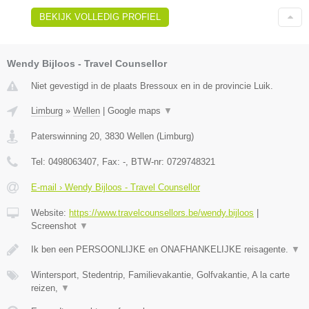
BEKIJK VOLLEDIG PROFIEL
Wendy Bijloos - Travel Counsellor
Niet gevestigd in de plaats Bressoux en in de provincie Luik.
Limburg
»
Wellen
|
Google maps
▼
Paterswinning 20
,
3830
Wellen
(
Limburg
)
Tel:
0498063407
, Fax:
-
, BTW-nr:
0729748321
E-mail › Wendy Bijloos - Travel Counsellor
Website:
https://www.travelcounsellors.be/wendy.bijloos
|
Screenshot
▼
Ik ben een PERSOONLIJKE en ONAFHANKELIJKE reisagente.
▼
Wintersport, Stedentrip, Familievakantie, Golfvakantie, A la carte
reizen,
▼