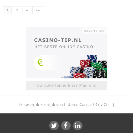
1
2
»
»»
Uw advertentie hier? Mail ons
Ik kwam, ik zocht, ik vond - Julius Caesar / 47 v.Chr. ;)