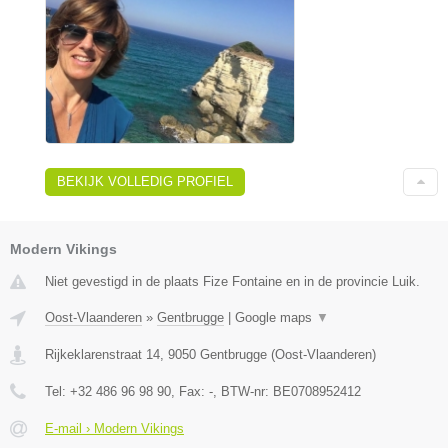
BEKIJK VOLLEDIG PROFIEL
Modern Vikings
Niet gevestigd in de plaats Fize Fontaine en in de provincie Luik.
Oost-Vlaanderen
»
Gentbrugge
|
Google maps
▼
Rijkeklarenstraat 14
,
9050
Gentbrugge
(
Oost-Vlaanderen
)
Tel:
+32 486 96 98 90
, Fax:
-
, BTW-nr:
BE0708952412
E-mail › Modern Vikings