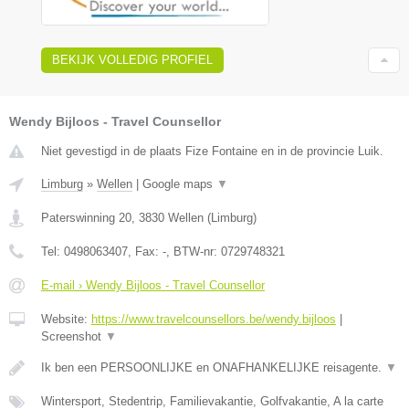
BEKIJK VOLLEDIG PROFIEL
Wendy Bijloos - Travel Counsellor
Niet gevestigd in de plaats Fize Fontaine en in de provincie Luik.
Limburg
»
Wellen
|
Google maps
▼
Paterswinning 20
,
3830
Wellen
(
Limburg
)
Tel:
0498063407
, Fax:
-
, BTW-nr:
0729748321
E-mail › Wendy Bijloos - Travel Counsellor
Website:
https://www.travelcounsellors.be/wendy.bijloos
|
Screenshot
▼
Ik ben een PERSOONLIJKE en ONAFHANKELIJKE reisagente.
▼
Wintersport, Stedentrip, Familievakantie, Golfvakantie, A la carte