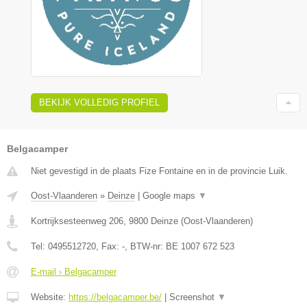
BEKIJK VOLLEDIG PROFIEL
Belgacamper
Niet gevestigd in de plaats Fize Fontaine en in de provincie Luik.
Oost-Vlaanderen
»
Deinze
|
Google maps
▼
Kortrijksesteenweg 206
,
9800
Deinze
(
Oost-Vlaanderen
)
Tel:
0495512720
, Fax:
-
, BTW-nr:
BE 1007 672 523
E-mail › Belgacamper
Website:
https://belgacamper.be/
|
Screenshot
▼