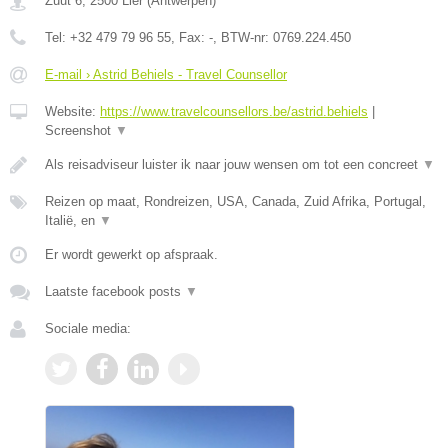
Zuut 6
,
2500
Lier
(
Antwerpen
)
Tel:
+32 479 79 96 55
, Fax:
-
, BTW-nr:
0769.224.450
E-mail › Astrid Behiels - Travel Counsellor
Website:
https://www.travelcounsellors.be/astrid.behiels
|
Screenshot
▼
Als reisadviseur luister ik naar jouw wensen om tot een concreet
▼
Reizen op maat, Rondreizen, USA, Canada, Zuid Afrika, Portugal,
Italië, en
▼
Er wordt gewerkt op afspraak.
Laatste facebook posts
▼
Sociale media: