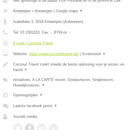
Niet gevestigd in de plaats Fize Fontaine en in de provincie Luik.
Antwerpen
»
Antwerpen
|
Google maps
▼
Isabellalei 3
,
2018
Antwerpen
(
Antwerpen
)
Tel:
03 2381103
, Fax:
-
, BTW-nr:
-
E-mail › Coconut Travel
Website:
https://www.coconuttravel.be/
|
Screenshot
▼
Coconut Travel zoekt steeds de beste oplossing voor je reizen, en
tracht
▼
reisadvies, A LA CARTE reizen, Groepsreizen, Singlereizen,
Huwelijksreizen,
▼
Openingstijden
▼
Laatste facebook posts
▼
Sociale media: