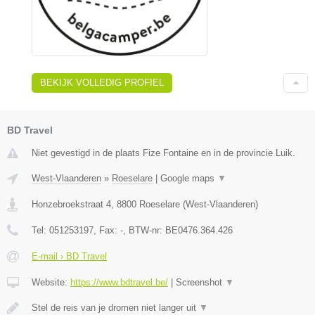
BEKIJK VOLLEDIG PROFIEL
BD Travel
Niet gevestigd in de plaats Fize Fontaine en in de provincie Luik.
West-Vlaanderen
»
Roeselare
|
Google maps
▼
Honzebroekstraat 4
,
8800
Roeselare
(
West-Vlaanderen
)
Tel:
051253197
, Fax:
-
, BTW-nr:
BE0476.364.426
E-mail › BD Travel
Website:
https://www.bdtravel.be/
|
Screenshot
▼
Stel de reis van je dromen niet langer uit
▼