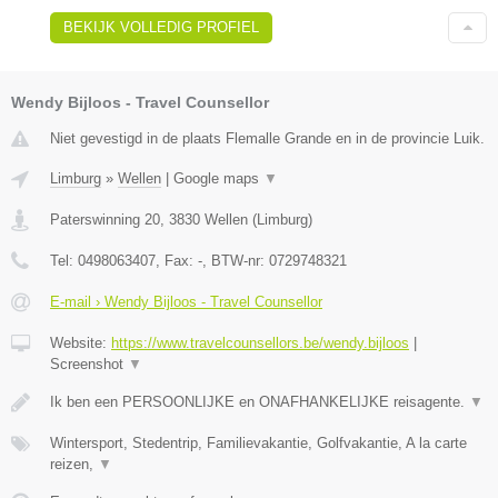
BEKIJK VOLLEDIG PROFIEL
Wendy Bijloos - Travel Counsellor
Niet gevestigd in de plaats Flemalle Grande en in de provincie Luik.
Limburg
»
Wellen
|
Google maps
▼
Paterswinning 20
,
3830
Wellen
(
Limburg
)
Tel:
0498063407
, Fax:
-
, BTW-nr:
0729748321
E-mail › Wendy Bijloos - Travel Counsellor
Website:
https://www.travelcounsellors.be/wendy.bijloos
|
Screenshot
▼
Ik ben een PERSOONLIJKE en ONAFHANKELIJKE reisagente.
▼
Wintersport, Stedentrip, Familievakantie, Golfvakantie, A la carte
reizen,
▼