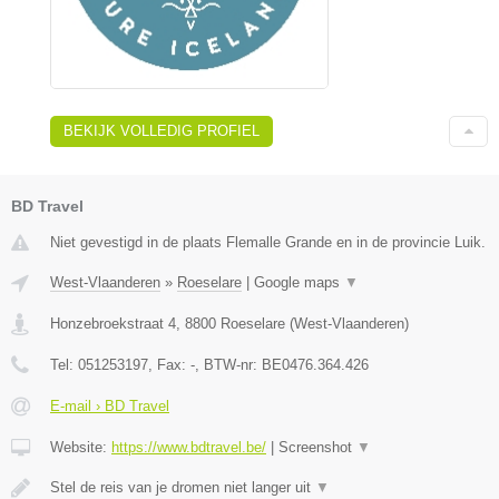
BEKIJK VOLLEDIG PROFIEL
BD Travel
Niet gevestigd in de plaats Flemalle Grande en in de provincie Luik.
West-Vlaanderen
»
Roeselare
|
Google maps
▼
Honzebroekstraat 4
,
8800
Roeselare
(
West-Vlaanderen
)
Tel:
051253197
, Fax:
-
, BTW-nr:
BE0476.364.426
E-mail › BD Travel
Website:
https://www.bdtravel.be/
|
Screenshot
▼
Stel de reis van je dromen niet langer uit
▼