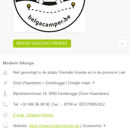
BEKIJK VOLLEDIG PROFIEL
Modern Vikings
Niet gevestigd in de plaats Flemalle Grande en in de provincie Luik.
Oost-Vlaanderen
»
Gentbrugge
|
Google maps
▼
Rijkeklarenstraat 14
,
9050
Gentbrugge
(
Oost-Vlaanderen
)
Tel:
+32 486 96 98 90
, Fax:
-
, BTW-nr:
BE0708952412
E-mail › Modern Vikings
Website:
https://www.modernvikings.be
|
Screenshot
▼