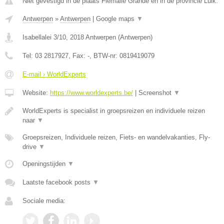
Niet gevestigd in de plaats Flemalle Grande en in de provincie Luik.
Antwerpen
»
Antwerpen
|
Google maps
▼
Isabellalei 3/10
,
2018
Antwerpen
(
Antwerpen
)
Tel:
03 2817927
, Fax:
-
, BTW-nr:
0819419079
E-mail › WorldExperts
Website:
https://www.worldexperts.be/
|
Screenshot
▼
WorldExperts is specialist in groepsreizen en individuele reizen
naar
▼
Groepsreizen, Individuele reizen, Fiets- en wandelvakanties, Fly-
drive
▼
Openingstijden
▼
Laatste facebook posts
▼
Sociale media: