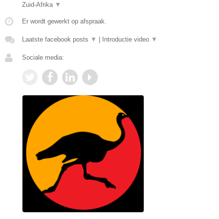
Zuid-Afrika
▼
Er wordt gewerkt op afspraak.
Laatste facebook posts
▼
|
Introductie video
▼
Sociale media: