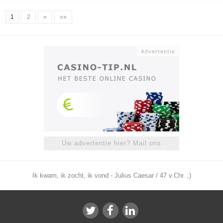
1
2
»
»»
Uw advertentie hier? Mail ons
Ik kwam, ik zocht, ik vond - Julius Caesar / 47 v.Chr. ;)