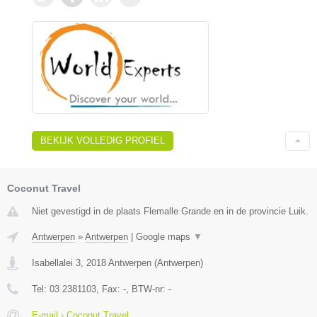
BEKIJK VOLLEDIG PROFIEL
Coconut Travel
Niet gevestigd in de plaats Flemalle Grande en in de provincie Luik.
Antwerpen
»
Antwerpen
|
Google maps
▼
Isabellalei 3
,
2018
Antwerpen
(
Antwerpen
)
Tel:
03 2381103
, Fax:
-
, BTW-nr:
-
E-mail › Coconut Travel