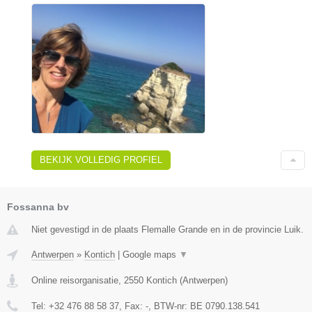
BEKIJK VOLLEDIG PROFIEL
Fossanna bv
Niet gevestigd in de plaats Flemalle Grande en in de provincie Luik.
Antwerpen
»
Kontich
|
Google maps
▼
Online reisorganisatie
,
2550
Kontich
(
Antwerpen
)
Tel:
+32 476 88 58 37
, Fax:
-
, BTW-nr:
BE 0790.138.541