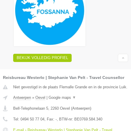
BEKIJK VOLLEDIG PROFIEL
Reisbureau Westerlo | Stephanie Van Pelt - Travel Counsellor
Niet gevestigd in de plaats Flemalle Grande en in de provincie Luik.
Antwerpen
»
Oevel
|
Google maps
▼
Bell-Telephonelaan 5
,
2260
Oevel
(
Antwerpen
)
Tel:
0494 50 77 04
, Fax:
-
, BTW-nr:
BE0769.584.340
E-mail › Reisbureau Westerlo | Stephanie Van Pelt - Travel