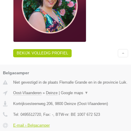
BEKIJK VOLLEDIG PROFIEL
Belgacamper
Niet gevestigd in de plaats Flemalle Grande en in de provincie Luik.
Oost-Vlaanderen
»
Deinze
|
Google maps
▼
Kortrijksesteenweg 206
,
9800
Deinze
(
Oost-Vlaanderen
)
Tel:
0495512720
, Fax:
-
, BTW-nr:
BE 1007 672 523
E-mail › Belgacamper