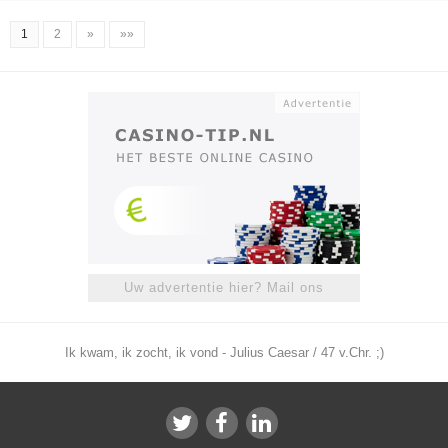
1
2
»
»»
Uw advertentie hier? Mail ons
Ik kwam, ik zocht, ik vond - Julius Caesar / 47 v.Chr. ;)