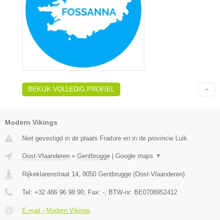
BEKIJK VOLLEDIG PROFIEL
Modern Vikings
Niet gevestigd in de plaats Fraiture en in de provincie Luik.
Oost-Vlaanderen
»
Gentbrugge
|
Google maps
▼
Rijkeklarenstraat 14
,
9050
Gentbrugge
(
Oost-Vlaanderen
)
Tel:
+32 486 96 98 90
, Fax:
-
, BTW-nr:
BE0708952412
E-mail › Modern Vikings