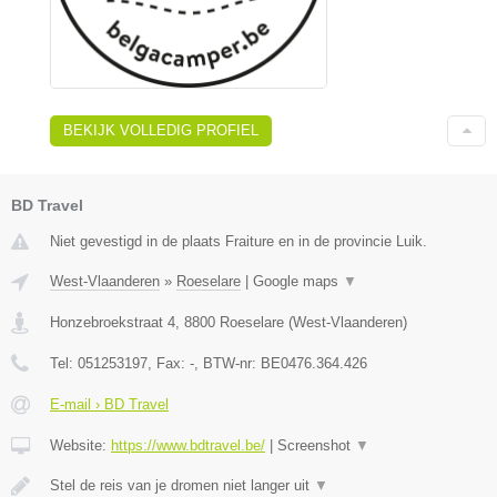
BEKIJK VOLLEDIG PROFIEL
BD Travel
Niet gevestigd in de plaats Fraiture en in de provincie Luik.
West-Vlaanderen
»
Roeselare
|
Google maps
▼
Honzebroekstraat 4
,
8800
Roeselare
(
West-Vlaanderen
)
Tel:
051253197
, Fax:
-
, BTW-nr:
BE0476.364.426
E-mail › BD Travel
Website:
https://www.bdtravel.be/
|
Screenshot
▼
Stel de reis van je dromen niet langer uit
▼