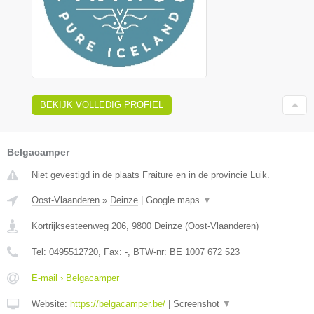
BEKIJK VOLLEDIG PROFIEL
Belgacamper
Niet gevestigd in de plaats Fraiture en in de provincie Luik.
Oost-Vlaanderen
»
Deinze
|
Google maps
▼
Kortrijksesteenweg 206
,
9800
Deinze
(
Oost-Vlaanderen
)
Tel:
0495512720
, Fax:
-
, BTW-nr:
BE 1007 672 523
E-mail › Belgacamper
Website:
https://belgacamper.be/
|
Screenshot
▼