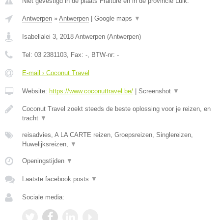
Niet gevestigd in de plaats Fraiture en in de provincie Luik.
Antwerpen
»
Antwerpen
|
Google maps
▼
Isabellalei 3
,
2018
Antwerpen
(
Antwerpen
)
Tel:
03 2381103
, Fax:
-
, BTW-nr:
-
E-mail › Coconut Travel
Website:
https://www.coconuttravel.be/
|
Screenshot
▼
Coconut Travel zoekt steeds de beste oplossing voor je reizen, en
tracht
▼
reisadvies, A LA CARTE reizen, Groepsreizen, Singlereizen,
Huwelijksreizen,
▼
Openingstijden
▼
Laatste facebook posts
▼
Sociale media: