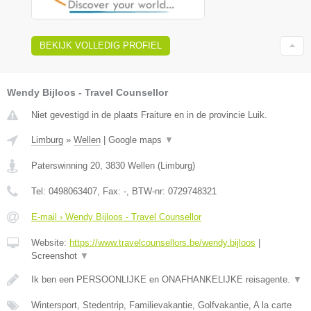
BEKIJK VOLLEDIG PROFIEL
Wendy Bijloos - Travel Counsellor
Niet gevestigd in de plaats Fraiture en in de provincie Luik.
Limburg
»
Wellen
|
Google maps
▼
Paterswinning 20
,
3830
Wellen
(
Limburg
)
Tel:
0498063407
, Fax:
-
, BTW-nr:
0729748321
E-mail › Wendy Bijloos - Travel Counsellor
Website:
https://www.travelcounsellors.be/wendy.bijloos
|
Screenshot
▼
Ik ben een PERSOONLIJKE en ONAFHANKELIJKE reisagente.
▼
Wintersport, Stedentrip, Familievakantie, Golfvakantie, A la carte