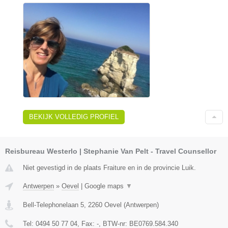
BEKIJK VOLLEDIG PROFIEL
Reisbureau Westerlo | Stephanie Van Pelt - Travel Counsellor
Niet gevestigd in de plaats Fraiture en in de provincie Luik.
Antwerpen
»
Oevel
|
Google maps
▼
Bell-Telephonelaan 5
,
2260
Oevel
(
Antwerpen
)
Tel:
0494 50 77 04
, Fax:
-
, BTW-nr:
BE0769.584.340