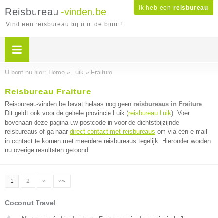
Ik heb een
reisbureau
Reisbureau
-vinden.be
Vind een reisbureau bij u in de buurt!
U bent nu hier:
Home
»
Luik
»
Fraiture
Reisbureau Fraiture
Reisbureau-vinden.be bevat helaas nog geen
reisbureaus in Fraiture
.
Dit geldt ook voor de gehele provincie Luik (
reisbureau Luik
). Voer
bovenaan deze pagina uw postcode in voor de dichtstbijzijnde
reisbureaus of ga naar
direct contact met reisbureaus
om via één e-mail
in contact te komen met meerdere reisbureaus tegelijk. Hieronder worden
nu overige resultaten getoond.
1
2
»
»»
Coconut Travel