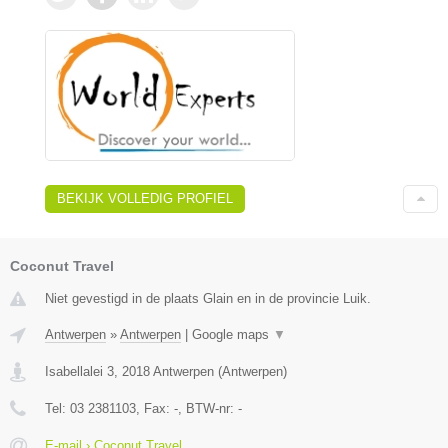
BEKIJK VOLLEDIG PROFIEL
Coconut Travel
Niet gevestigd in de plaats Glain en in de provincie Luik.
Antwerpen
»
Antwerpen
|
Google maps
▼
Isabellalei 3
,
2018
Antwerpen
(
Antwerpen
)
Tel:
03 2381103
, Fax:
-
, BTW-nr:
-
E-mail › Coconut Travel