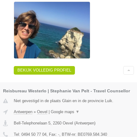
BEKIJK VOLLEDIG PROFIEL
Reisbureau Westerlo | Stephanie Van Pelt - Travel Counsellor
Niet gevestigd in de plaats Glain en in de provincie Luik.
Antwerpen
»
Oevel
|
Google maps
▼
Bell-Telephonelaan 5
,
2260
Oevel
(
Antwerpen
)
Tel:
0494 50 77 04
, Fax:
-
, BTW-nr:
BE0769.584.340