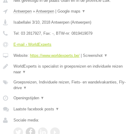
Niet gevestigd in de plaats Glain en in de provincie Luik.
Antwerpen
»
Antwerpen
|
Google maps
▼
Isabellalei 3/10
,
2018
Antwerpen
(
Antwerpen
)
Tel:
03 2817927
, Fax:
-
, BTW-nr:
0819419079
E-mail › WorldExperts
Website:
https://www.worldexperts.be/
|
Screenshot
▼
WorldExperts is specialist in groepsreizen en individuele reizen
naar
▼
Groepsreizen, Individuele reizen, Fiets- en wandelvakanties, Fly-
drive
▼
Openingstijden
▼
Laatste facebook posts
▼
Sociale media: