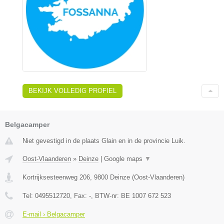
BEKIJK VOLLEDIG PROFIEL
Belgacamper
Niet gevestigd in de plaats Glain en in de provincie Luik.
Oost-Vlaanderen
»
Deinze
|
Google maps
▼
Kortrijksesteenweg 206
,
9800
Deinze
(
Oost-Vlaanderen
)
Tel:
0495512720
, Fax:
-
, BTW-nr:
BE 1007 672 523
E-mail › Belgacamper