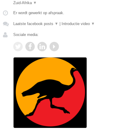
Zuid-Afrika
▼
Er wordt gewerkt op afspraak.
Laatste facebook posts
▼
|
Introductie video
▼
Sociale media: