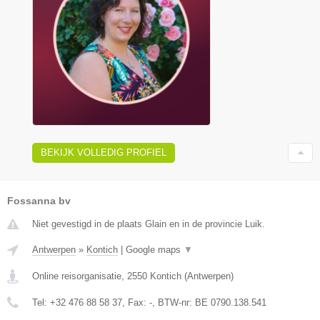
BEKIJK VOLLEDIG PROFIEL
Fossanna bv
Niet gevestigd in de plaats Glain en in de provincie Luik.
Antwerpen
»
Kontich
|
Google maps
▼
Online reisorganisatie
,
2550
Kontich
(
Antwerpen
)
Tel:
+32 476 88 58 37
, Fax:
-
, BTW-nr:
BE 0790.138.541