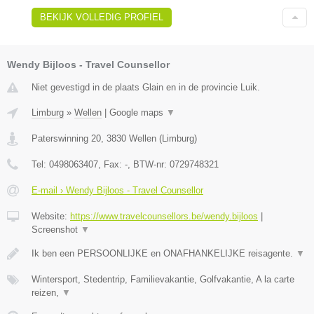
BEKIJK VOLLEDIG PROFIEL
Wendy Bijloos - Travel Counsellor
Niet gevestigd in de plaats Glain en in de provincie Luik.
Limburg
»
Wellen
|
Google maps
▼
Paterswinning 20
,
3830
Wellen
(
Limburg
)
Tel:
0498063407
, Fax:
-
, BTW-nr:
0729748321
E-mail › Wendy Bijloos - Travel Counsellor
Website:
https://www.travelcounsellors.be/wendy.bijloos
|
Screenshot
▼
Ik ben een PERSOONLIJKE en ONAFHANKELIJKE reisagente.
▼
Wintersport, Stedentrip, Familievakantie, Golfvakantie, A la carte
reizen,
▼