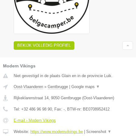
BEKIJK VOLLEDIG PROFIEL
Modern Vikings
Niet gevestigd in de plaats Glain en in de provincie Luik.
Oost-Vlaanderen
»
Gentbrugge
|
Google maps
▼
Rijkeklarenstraat 14
,
9050
Gentbrugge
(
Oost-Vlaanderen
)
Tel:
+32 486 96 98 90
, Fax:
-
, BTW-nr:
BE0708952412
E-mail › Modern Vikings
Website:
https://www.modernvikings.be
|
Screenshot
▼