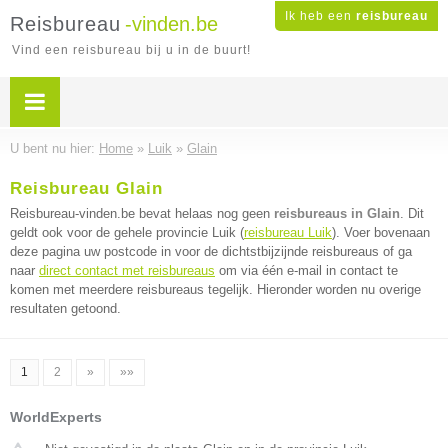
Ik heb een
reisbureau
Reisbureau
-vinden.be
Vind een reisbureau bij u in de buurt!
U bent nu hier:
Home
»
Luik
»
Glain
Reisbureau Glain
Reisbureau-vinden.be bevat helaas nog geen
reisbureaus in Glain
. Dit
geldt ook voor de gehele provincie Luik (
reisbureau Luik
). Voer bovenaan
deze pagina uw postcode in voor de dichtstbijzijnde reisbureaus of ga
naar
direct contact met reisbureaus
om via één e-mail in contact te
komen met meerdere reisbureaus tegelijk. Hieronder worden nu overige
resultaten getoond.
1
2
»
»»
WorldExperts