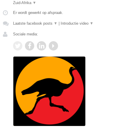
Zuid-Afrika
▼
Er wordt gewerkt op afspraak.
Laatste facebook posts
▼
|
Introductie video
▼
Sociale media: