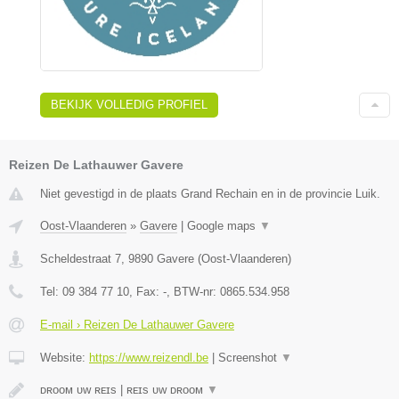
BEKIJK VOLLEDIG PROFIEL
Reizen De Lathauwer Gavere
Niet gevestigd in de plaats Grand Rechain en in de provincie Luik.
Oost-Vlaanderen
»
Gavere
|
Google maps
▼
Scheldestraat 7
,
9890
Gavere
(
Oost-Vlaanderen
)
Tel:
09 384 77 10
, Fax:
-
, BTW-nr:
0865.534.958
E-mail › Reizen De Lathauwer Gavere
Website:
https://www.reizendl.be
|
Screenshot
▼
ᴅʀᴏᴏᴍ ᴜᴡ ʀᴇɪs | ʀᴇɪs ᴜᴡ ᴅʀᴏᴏᴍ
▼