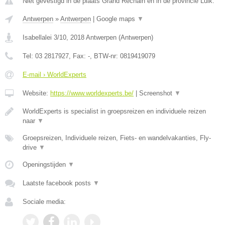
Niet gevestigd in de plaats Grand Rechain en in de provincie Luik.
Antwerpen
»
Antwerpen
|
Google maps
▼
Isabellalei 3/10
,
2018
Antwerpen
(
Antwerpen
)
Tel:
03 2817927
, Fax:
-
, BTW-nr:
0819419079
E-mail › WorldExperts
Website:
https://www.worldexperts.be/
|
Screenshot
▼
WorldExperts is specialist in groepsreizen en individuele reizen
naar
▼
Groepsreizen, Individuele reizen, Fiets- en wandelvakanties, Fly-
drive
▼
Openingstijden
▼
Laatste facebook posts
▼
Sociale media: