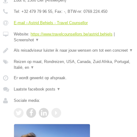
Zuut 6
,
2500
Lier
(
Antwerpen
)
Tel:
+32 479 79 96 55
, Fax:
-
, BTW-nr:
0769.224.450
E-mail › Astrid Behiels - Travel Counsellor
Website:
https://www.travelcounsellors.be/astrid.behiels
|
Screenshot
▼
Als reisadviseur luister ik naar jouw wensen om tot een concreet
▼
Reizen op maat, Rondreizen, USA, Canada, Zuid Afrika, Portugal,
Italië, en
▼
Er wordt gewerkt op afspraak.
Laatste facebook posts
▼
Sociale media: