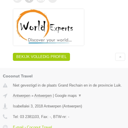
BEKIJK VOLLEDIG PROFIEL
Coconut Travel
Niet gevestigd in de plaats Grand Rechain en in de provincie Luik.
Antwerpen
»
Antwerpen
|
Google maps
▼
Isabellalei 3
,
2018
Antwerpen
(
Antwerpen
)
Tel:
03 2381103
, Fax:
-
, BTW-nr:
-
E-mail › Coconut Travel