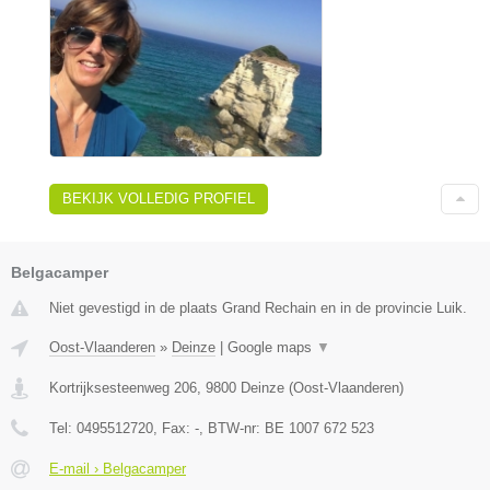
BEKIJK VOLLEDIG PROFIEL
Belgacamper
Niet gevestigd in de plaats Grand Rechain en in de provincie Luik.
Oost-Vlaanderen
»
Deinze
|
Google maps
▼
Kortrijksesteenweg 206
,
9800
Deinze
(
Oost-Vlaanderen
)
Tel:
0495512720
, Fax:
-
, BTW-nr:
BE 1007 672 523
E-mail › Belgacamper