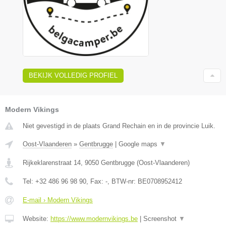
BEKIJK VOLLEDIG PROFIEL
Modern Vikings
Niet gevestigd in de plaats Grand Rechain en in de provincie Luik.
Oost-Vlaanderen
»
Gentbrugge
|
Google maps
▼
Rijkeklarenstraat 14
,
9050
Gentbrugge
(
Oost-Vlaanderen
)
Tel:
+32 486 96 98 90
, Fax:
-
, BTW-nr:
BE0708952412
E-mail › Modern Vikings
Website:
https://www.modernvikings.be
|
Screenshot
▼