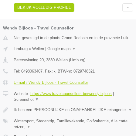
BEKIJK VOLLEDIG PROFIEL
Wendy Bijloos - Travel Counsellor
Niet gevestigd in de plaats Grand Rechain en in de provincie Luik.
Limburg
»
Wellen
|
Google maps
▼
Paterswinning 20
,
3830
Wellen
(
Limburg
)
Tel:
0498063407
, Fax:
-
, BTW-nr:
0729748321
E-mail › Wendy Bijloos - Travel Counsellor
Website:
https://www.travelcounsellors.be/wendy.bijloos
|
Screenshot
▼
Ik ben een PERSOONLIJKE en ONAFHANKELIJKE reisagente.
▼
Wintersport, Stedentrip, Familievakantie, Golfvakantie, A la carte
reizen,
▼